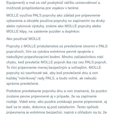
Equipment) a mal za cieľ poskytnúť väčšiu univerzálnosť a
možnosti prispôsobenia pre vojakov v teréne.
Prilby
4
MOLLE využíva PALS popruhy ako základ pre pripevnenie
vybavenia a obvykle používa popruhy so zapínaním na druky
Šiltovky
29
alebo nylonové výstuhy, známe ako MOLLE popruhy alebo
MOLLE klipy, na zaistenie puzdier a doplnkov.
Taktické opasky
45
Ako používať MOLLE
Popruhy z MOLLE príslušenstva sú prevlečené otvormi v PALS
Chrániče
10
popruhoch, čím sa vytvára extrémne pevné spojenie s
niekoľkými pripevňovacími bodmi. Mnoho začiatočníkov robí
Ponča a pláštěnky
11
chybu, keď prevlečie MOLLE popruh iba raz cez PALS popruh.
To činí pripevnenie menej bezpečným a voľnejším. MOLLE
popruhy sú navrhnuté tak, aby boli prevlečené dnu a von
Čepice, kukly, šátky
24
každej "rebríkovej" rady PALS, a budú voľné, ak nebudú
správne prevlečené.
Chrániče sluchu
7
Podobne prevliekanie popruhu dnu a von znamená, že puzdro
zostane pevne pripevnené aj v prípade, že sa zapínanie
Nášivky
74
rozbije. Videli sme, ako puzdra zostávajú pevne pripevnené, aj
keď sa to stalo, dokonca aj pod zaťažením. Tento spôsob
Ostatní
50
pripevnenia je extrémne bezpečný, najmä s ohľadom na to, že