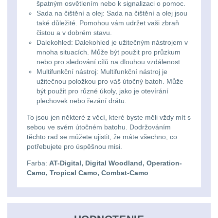
špatným osvětlením nebo k signalizaci o pomoc.
DOPLNKY K
Sada na čištění a olej: Sada na čištění a olej jsou
také důležité. Pomohou vám udržet vaši zbraň
ZBRANIAM
(663)
čistou a v dobrém stavu.
Dalekohled: Dalekohled je užitečným nástrojem v
mnoha situacích. Může být použit pro průzkum
Montáže na zbraň
556
nebo pro sledování cílů na dlouhou vzdálenost.
Multifunkční nástroj: Multifunkční nástroj je
Montáže pro svítilny
užitečnou položkou pro váš útočný batoh. Může
18
být použit pro různé úkoly, jako je otevírání
plechovek nebo řezání drátu.
Boční montáže
11
To jsou jen některé z věcí, které byste měli vždy mít s
sebou ve svém útočném batohu. Dodržováním
Adaptéry a risery
38
těchto rad se můžete ujistit, že máte všechno, co
potřebujete pro úspěšnou misi.
Montáže pro optiku
Farba:
AT-Digital, Digital Woodland, Operation-
180
Camo, Tropical Camo, Combat-Camo
Montáže na hlaveň
3