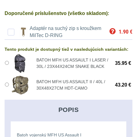
Ostatní
Univerzalní
střední
lm
Čelové svetlá - čelovky
3
tašky
vzdálenost
Doporučené príslušenstvo (všetko skladom):
Svítilny
Taktické svietidlá
10
Adaptér na suchý zip s kroužkem
Přepravne
Monokuláry
1.90
€
pro
MilTec D-RING
Lucerny a kempingové
tašky
AA/AAA/14500
lampy
1
Príslušenstvo
Tento produkt je dostupný tiež v nasledujúcich variantách:
na
Li-
pre
Potápačské svetlá
2
BATOH MFH US ASSAULT I LASER /
zbraně
Ion
35.95 €
30L / 23X44X24CM SNAKE BLACK
optiku
baterie
Kapesní svítilny
4
Hydratační
BATOH MFH US ASSAULT II / 40L /
43.20 €
vaky
30X48X27CM HDT-CAMO
Policejní svítilny
4
Svítilny
pro
Vyhledávací svítilny
5
Pouzdra
POPIS
18650
a
Lovecké svítilny
1
baterie
Kapsy
Nabíjacie baterky
6
Batoh vojenský MFH US Assault I