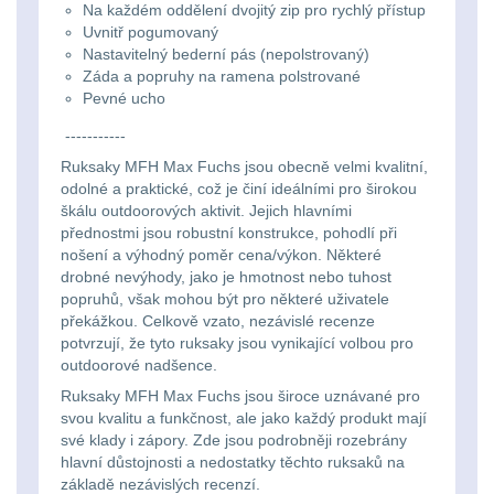
Li-
Nabíjačky
9
Na každém oddělení dvojitý zip pro rychlý přístup
Uvnitř pogumovaný
ion
Nastavitelný bederní pás (nepolstrovaný)
Náhradné diely
7
Záda a popruhy na ramena polstrované
16340
Pevné ucho
baterie
BATOHY A TAŠKY
-----------
(1569)
Ruksaky MFH Max Fuchs jsou obecně velmi kvalitní,
Čelové
odolné a praktické, což je činí ideálními pro širokou
Turistické a expediční
škálu outdoorových aktivit. Jejich hlavními
38
svetlá
přednostmi jsou robustní konstrukce, pohodlí při
-
nošení a výhodný poměr cena/výkon. Některé
Městské batohy
41
drobné nevýhody, jako je hmotnost nebo tuhost
čelovky
popruhů, však mohou být pro některé uživatele
Batohy
217
překážkou. Celkově vzato, nezávislé recenze
potvrzují, že tyto ruksaky jsou vynikající volbou pro
Taktické
outdoorové nadšence.
Méně než 10 L
13
svietidlá
Ruksaky MFH Max Fuchs jsou široce uznávané pro
svou kvalitu a funkčnost, ale jako každý produkt mají
10 - 20 L
26
své klady i zápory. Zde jsou podrobněji rozebrány
Lucerny
hlavní důstojnosti a nedostatky těchto ruksaků na
20 - 30 L
104
základě nezávislých recenzí.
a