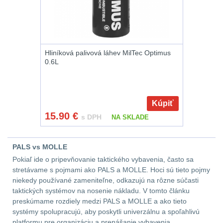
AR10
4
Popruhy a poutka
40
Hliníková palivová láhev MilTec Optimus
0.6L
OPTIKY
(146)
Kolimátory
53
Kúpiť
15.90
€
s DPH
NA SKLADE
Zvětšovací moduly
5
PALS vs MOLLE
CQB
21
Pokiaľ ide o pripevňovanie taktického vybavenia, často sa
stretávame s pojmami ako PALS a MOLLE. Hoci sú tieto pojmy
Na vzduchovku
15
niekedy používané zameniteľne, odkazujú na rôzne súčasti
taktických systémov na nosenie nákladu. V tomto článku
Na kuše
2
preskúmame rozdiely medzi PALS a MOLLE a ako tieto
systémy spolupracujú, aby poskytli univerzálnu a spoľahlivú
Přesné střílení
22
platformu pre organizáciu a prenášanie vybavenia.