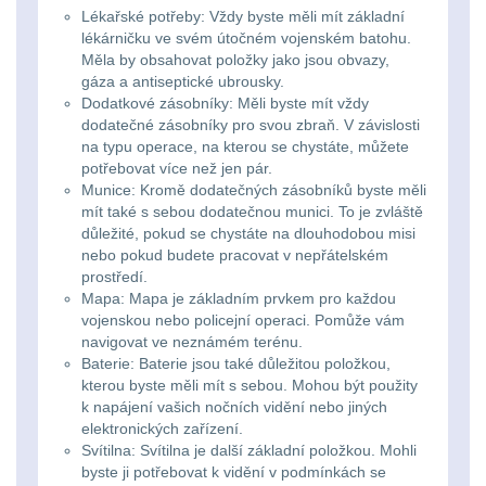
Zámky
1
Lékařské potřeby: Vždy byste měli mít základní
lékárničku ve svém útočném vojenském batohu.
Nepromokavý potahy
Měla by obsahovat položky jako jsou obvazy,
gáza a antiseptické ubrousky.
a vaky
18
Dodatkové zásobníky: Měli byste mít vždy
dodatečné zásobníky pro svou zbraň. V závislosti
Adaptéry
33
na typu operace, na kterou se chystáte, můžete
potřebovat více než jen pár.
Munice: Kromě dodatečných zásobníků byste měli
Nože
164
mít také s sebou dodatečnou munici. To je zvláště
důležité, pokud se chystáte na dlouhodobou misi
Taktická pera
5
nebo pokud budete pracovat v nepřátelském
prostředí.
Láhve
Mapa: Mapa je základním prvkem pro každou
16
vojenskou nebo policejní operaci. Pomůže vám
navigovat ve neznámém terénu.
Lékárničky
17
Baterie: Baterie jsou také důležitou položkou,
kterou byste měli mít s sebou. Mohou být použity
Na přežití
25
k napájení vašich nočních vidění nebo jiných
elektronických zařízení.
Svítilna: Svítilna je další základní položkou. Mohli
Ostatní
45
byste ji potřebovat k vidění v podmínkách se