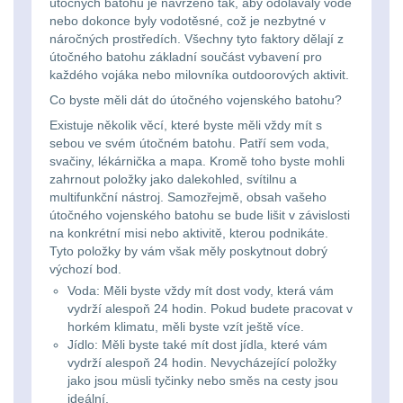
útočných batohů je navrženo tak, aby odolávaly vodě
nebo dokonce byly vodotěsné, což je nezbytné v
Peněženky
14
náročných prostředích. Všechny tyto faktory dělají z
útočného batohu základní součást vybavení pro
každého vojáka nebo milovníka outdoorových aktivit.
Doplňky k batohům
535
Co byste měli dát do útočného vojenského batohu?
Ramenní popruhy a
Existuje několik věcí, které byste měli vždy mít s
sebou ve svém útočném batohu. Patří sem voda,
vycpávky
10
svačiny, lékárnička a mapa. Kromě toho byste mohli
zahrnout položky jako dalekohled, svítilnu a
Karabiny a přezky
75
multifunkční nástroj. Samozřejmě, obsah vašeho
útočného vojenského batohu se bude lišit v závislosti
Kroužky, šňůrky,
na konkrétní misi nebo aktivitě, kterou podnikáte.
Tyto položky by vám však měly poskytnout dobrý
koncovky
25
výchozí bod.
Voda: Měli byste vždy mít dost vody, která vám
Nášivky
105
vydrží alespoň 24 hodin. Pokud budete pracovat v
horkém klimatu, měli byste vzít ještě více.
Samonavíjecí
Jídlo: Měli byste také mít dost jídla, které vám
vydrží alespoň 24 hodin. Nevycházející položky
držáky
1
jako jsou müsli tyčinky nebo směs na cesty jsou
ideální.