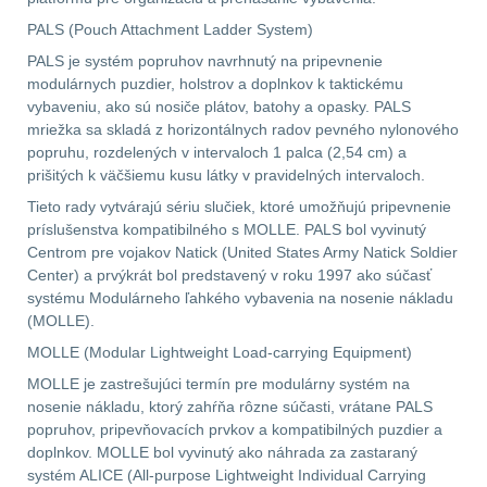
PALS (Pouch Attachment Ladder System)
Velký oční reliéf
1
PALS je systém popruhov navrhnutý na pripevnenie
modulárnych puzdier, holstrov a doplnkov k taktickému
Na dlouhé vzdálenosti
13
vybaveniu, ako sú nosiče plátov, batohy a opasky. PALS
mriežka sa skladá z horizontálnych radov pevného nylonového
popruhu, rozdelených v intervaloch 1 palca (2,54 cm) a
Multi-range
33
prišitých k väčšiemu kusu látky v pravidelných intervaloch.
Tieto rady vytvárajú sériu slučiek, ktoré umožňujú pripevnenie
Krátka a střední
príslušenstva kompatibilného s MOLLE. PALS bol vyvinutý
vzdálenost
16
Centrom pre vojakov Natick (United States Army Natick Soldier
Center) a prvýkrát bol predstavený v roku 1997 ako súčasť
Monokuláry
5
systému Modulárneho ľahkého vybavenia na nosenie nákladu
(MOLLE).
Príslušenstvo pre
MOLLE (Modular Lightweight Load-carrying Equipment)
optiku
9
MOLLE je zastrešujúci termín pre modulárny systém na
nosenie nákladu, ktorý zahŕňa rôzne súčasti, vrátane PALS
OBLEČENIE
(316)
popruhov, pripevňovacích prvkov a kompatibilných puzdier a
doplnkov. MOLLE bol vyvinutý ako náhrada za zastaraný
systém ALICE (All-purpose Lightweight Individual Carrying
Nosičy a vesty
65