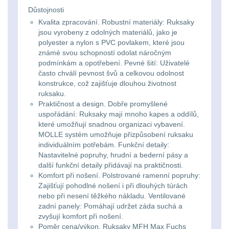
Důstojnosti
kempingové
Nad 30 L
74
Kvalita zpracování. Robustní materiály: Ruksaky
lampy
jsou vyrobeny z odolných materiálů, jako je
polyester a nylon s PVC povlakem, které jsou
Batohy přes rameno
známé svou schopností odolat náročným
15
Potápačské
podmínkám a opotřebení. Pevné šití: Uživatelé
často chválí pevnost švů a celkovou odolnost
svetlá
Cestovní batohy a
konstrukce, což zajišťuje dlouhou životnost
tašky
6
ruksaku.
Praktičnost a design. Dobře promyšlené
Kapesní
uspořádání: Ruksaky mají mnoho kapes a oddílů,
Dětské batohy
3
svítilny
které umožňují snadnou organizaci vybavení.
MOLLE systém umožňuje přizpůsobení ruksaku
Brašne a tašky
45
individuálním potřebám. Funkční detaily:
Policejní
Nastavitelné popruhy, hrudní a bederní pásy a
další funkční detaily přidávají na praktičnosti.
svítilny
Ledvinky
60
Komfort při nošení. Polstrované ramenní popruhy:
Zajišťují pohodlné nošení i při dlouhých túrách
Duffle bagy
25
Vyhledávací
nebo při nesení těžkého nákladu. Ventilované
zadní panely: Pomáhají udržet záda suchá a
svítilny
zvyšují komfort při nošení.
Univerzalní tašky
60
Poměr cena/výkon. Ruksaky MFH Max Fuchs