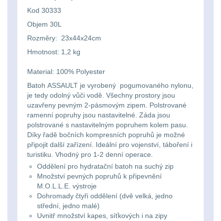
Svítilny
Peněženky
Kod 30333
pro
Svietidlá s magnetom
2
Objem 30L
21700
Doplňky
Rozměry: 23x44x24cm
Svietidlá CRI≥90
1
baterie
Hmotnost: 1,2 kg
k
Laserové značkovače
9
batohům
Material: 100% Polyester
Svítilny
Batoh ASSAULT je vyrobený pogumovaného nylonu,
Držiaky a
pro
je tedy odolný vůči vodě. Všechny prostory jsou
príslušenstvo
34
uzavřeny pevným 2-pásmovým zipem. Polstrované
26650
ramenní popruhy jsou nastavitelné. Záda jsou
polstrované s nastavitelným popruhem kolem pasu.
7
baterie
Díky řadě bočních kompresních popruhů je možné
připojit další zařízení. Ideální pro vojenství, táboření i
18650
1
turistiku.
Vhodný pro 1-2 denní operace.
Svítilny
Oddělení pro hydratační batoh na suchý zip
pro
Množství pevných popruhů k připevnění
14500 / AA / AAA
4
M.O.L.L.E. výstroje
CR123A
Dohromady čtyři oddělení (dvě velká, jedno
16340 a CR123
1
střední, jedno malé)
nebo
Uvnitř množství kapes, síťkových i na zipy