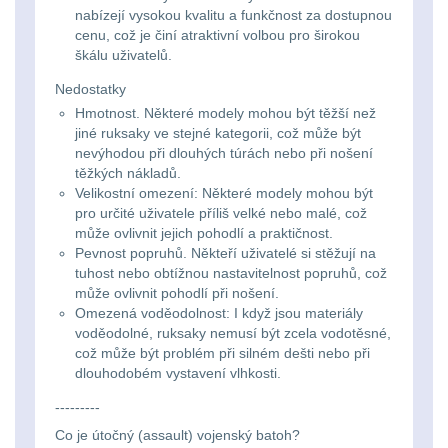
nabízejí vysokou kvalitu a funkčnost za dostupnou
Lovecké
Přepravne tašky na
cenu, což je činí atraktivní volbou pro širokou
zbraně
39
škálu uživatelů.
svítilny
Nedostatky
Hydratační vaky
10
Nabíjacie
Hmotnost.
Některé modely mohou být těžší než
jiné ruksaky ve stejné kategorii, což může být
baterky
Pouzdra a Kapsy
614
nevýhodou při dlouhých túrách nebo při nošení
těžkých nákladů.
Velikostní omezení: Některé modely mohou být
Organizéry
109
Svietidlá
pro určité uživatele příliš velké nebo malé, což
může ovlivnit jejich pohodlí a praktičnost.
s
Na opasek
136
Pevnost popruhů. Někteří uživatelé si stěžují na
magnetom
tuhost nebo obtížnou nastavitelnost popruhů, což
může ovlivnit pohodlí při nošení.
Na láhev
43
Omezená voděodolnost: I když jsou materiály
Svietidlá
voděodolné, ruksaky nemusí být zcela vodotěsné,
Na zasobniky
157
což může být problém při silném dešti nebo při
CRI≥90
dlouhodobém vystavení vlhkosti.
Odhazováky
39
---------
Laserové
Co je útočný (assault) vojenský batoh?