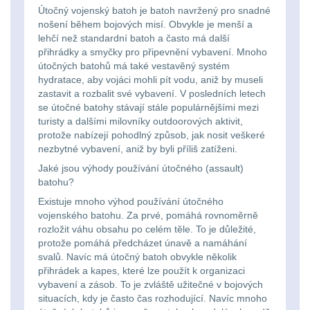
Na toaletní potřeby
3
značkovače
Útočný vojenský batoh je batoh navržený pro snadné
nošení během bojových misí. Obvykle je menší a
Na lékárničku
48
Držiaky
lehčí než standardní batoh a často má další
přihrádky a smyčky pro připevnění vybavení. Mnoho
a
Na elektroniku
útočných batohů má také vestavěný systém
64
hydratace, aby vojáci mohli pít vodu, aniž by museli
príslušenstvo
zastavit a rozbalit své vybavení. V posledních letech
Puzdrá na mapy
24
se útočné batohy stávají stále populárnějšími mezi
turisty a dalšími milovníky outdoorových aktivit,
Na stehno
30
protože nabízejí pohodlný způsob, jak nosit veškeré
Nabíjačky
nezbytné vybavení, aniž by byli příliš zatíženi.
akumulátorů
Na suchý zip
95
Jaké jsou výhody používání útočného (assault)
batohu?
Náhradné
Na svítilny
Existuje mnoho výhod používání útočného
2
vojenského batohu. Za prvé, pomáhá rovnoměrně
diely
rozložit váhu obsahu po celém těle. To je důležité,
Cestovné púzdra
26
protože pomáhá předcházet únavě a namáhání
svalů. Navíc má útočný batoh obvykle několik
Na zbraň
33
přihrádek a kapes, které lze použít k organizaci
vybavení a zásob. To je zvláště užitečné v bojových
situacích, kdy je často čas rozhodující. Navíc mnoho
Na granáty
12