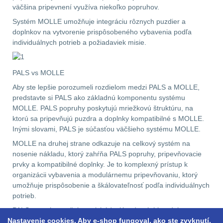
väčšina pripevnení využíva niekoľko popruhov.
LIKVIDÁCIA SKLADU
Systém MOLLE umožňuje integráciu rôznych puzdier a
doplnkov na vytvorenie prispôsobeného vybavenia podľa
(78)
individuálnych potrieb a požiadaviek misie.
Horolezectvo
6
PALS vs MOLLE
Karabíny
1
Aby ste lepšie porozumeli rozdielom medzi PALS a MOLLE,
predstavte si PALS ako základnú komponentu systému
MOLLE. PALS popruhy poskytujú mriežkovú štruktúru, na
Laná
2
ktorú sa pripevňujú puzdra a doplnky kompatibilné s MOLLE.
Inými slovami, PALS je súčasťou väčšieho systému MOLLE.
Magnézium
3
MOLLE na druhej strane odkazuje na celkový systém na
nosenie nákladu, ktorý zahŕňa PALS popruhy, pripevňovacie
Outdoorová obuv
1
prvky a kompatibilné doplnky. Je to komplexný prístup k
organizácii vybavenia a modulárnemu pripevňovaniu, ktorý
Príslušenstvo
1
umožňuje prispôsobenie a škálovateľnosť podľa individuálnych
potrieb.
Oblečenie na turistiku
67
PALS popruhy zvyčajne prichádzajú v dvoch hlavných
Nastavenie cookies. Aby e-shop fungoval, ako ste zvyknutí.
variantoch. Laserom rezané je lacnejšia a nízkoprofilová