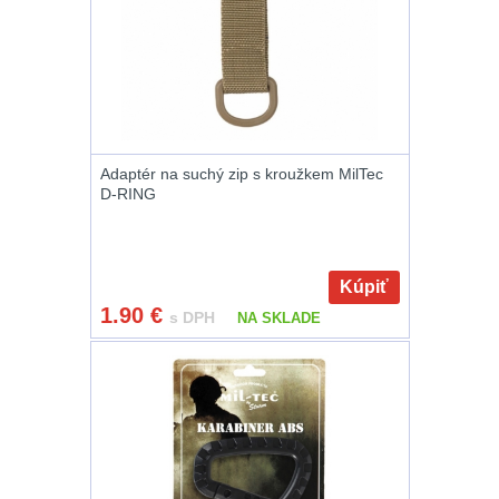
.40 .41
11
.44 .45
12
.357 .38 (9mm)
12
Adaptér na suchý zip s kroužkem MilTec
1911
9
D-RING
AR10
6
Náradie a nástroje k
Kúpiť
zbraniam
1.90
34
€
s DPH
NA SKLADE
AR15
19
AK47
9
.22
7