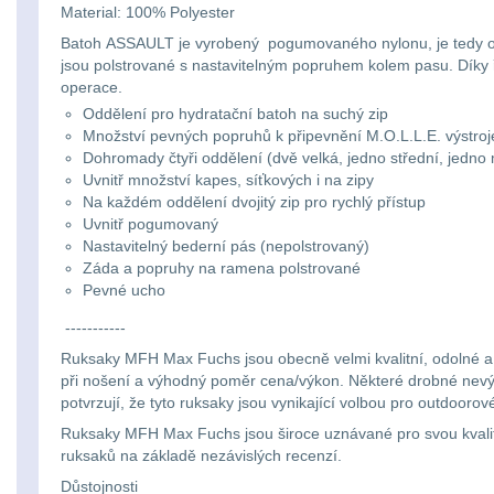
Material: 100% Polyester
Batoh ASSAULT je vyrobený pogumovaného nylonu, je tedy od
jsou polstrované s nastavitelným popruhem kolem pasu. Díky řa
operace.
Oddělení pro hydratační batoh na suchý zip
Množství pevných popruhů k připevnění M.O.L.L.E. výstroj
Dohromady čtyři oddělení (dvě velká, jedno střední, jedno
Uvnitř množství kapes, síťkových i na zipy
Na každém oddělení dvojitý zip pro rychlý přístup
Uvnitř pogumovaný
Nastavitelný bederní pás (nepolstrovaný)
Záda a popruhy na ramena polstrované
Pevné ucho
-----------
Ruksaky MFH Max Fuchs jsou obecně velmi kvalitní, odolné a pra
při nošení a výhodný poměr cena/výkon. Některé drobné nevýh
potvrzují, že tyto ruksaky jsou vynikající volbou pro outdooro
Ruksaky MFH Max Fuchs jsou široce uznávané pro svou kvalitu 
ruksaků na základě nezávislých recenzí.
Důstojnosti