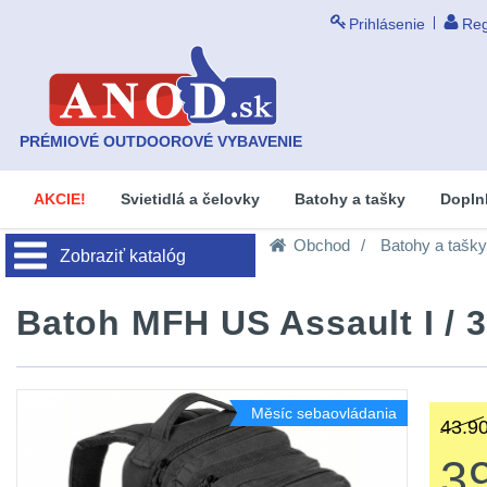
Prihlásenie
Reg
PRÉMIOVÉ OUTDOOROVÉ VYBAVENIE
AKCIE!
Svietidlá a čelovky
Batohy a tašky
Dopln
Obchod
Batohy a tašky
Zobraziť katalóg
Batoh MFH US Assault I / 
Měsíc sebaovládania
43.90
3