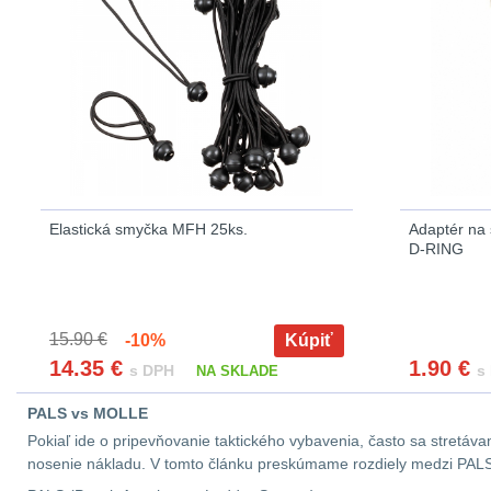
Elastická smyčka MFH 25ks.
Adaptér na 
D-RING
15.90 €
-10%
Kúpiť
14.35
€
1.90
€
s DPH
s
NA SKLADE
PALS vs MOLLE
Pokiaľ ide o pripevňovanie taktického vybavenia, často sa stretá
nosenie nákladu. V tomto článku preskúmame rozdiely medzi PALS a