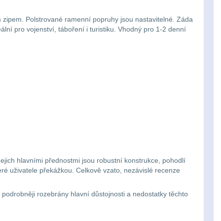
zipem. Polstrované ramenní popruhy jsou nastavitelné. Záda
í pro vojenství, táboření i turistiku.
Vhodný pro 1-2 denní
Jejich hlavními přednostmi jsou robustní konstrukce, pohodlí
ré uživatele překážkou. Celkově vzato, nezávislé recenze
podrobněji rozebrány hlavní důstojnosti a nedostatky těchto