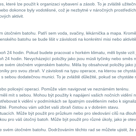
, které lze použít k organizaci vybavení a zásob. To je zvláště užitečn
ebo dokonce byly vodotěsné, což je nezbytné v náročných prostředích. 
vých aktivit.
vém útočném batohu. Patří sem voda, svačiny, lékárnička a mapa. Kromě 
ského batohu se bude lišit v závislosti na konkrétní misi nebo aktivi
poň 24 hodin. Pokud budete pracovat v horkém klimatu, měli byste vzít j
spoň 24 hodin. Nevycházející položky jako jsou müsli tyčinky nebo směs n
u ve svém útočném vojenském batohu. Měla by obsahovat položky jako j
íky pro svou zbraň. V závislosti na typu operace, na kterou se chystá
s sebou dodatečnou munici. To je zvláště důležité, pokud se chystát
bo policejní operaci. Pomůže vám navigovat ve neznámém terénu.
 měli mít s sebou. Mohou být použity k napájení vašich nočních vidění n
ji potřebovat k vidění v podmínkách se špatným osvětlením nebo k signal
ůležité. Pomohou vám udržet vaši zbraň čistou a v dobrém stavu.
tuacích. Může být použit pro průzkum nebo pro sledování cílů na dlou
ožkou pro váš útočný batoh. Může být použit pro různé úkoly, jako je ote
u ve svém útočném batohu. Dodržováním těchto rad se můžete ujistit, že