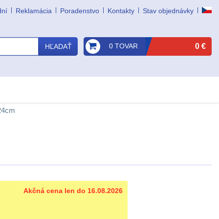
dní
Reklamácia
Poradenstvo
Kontakty
Stav objednávky
0 TOVAR
0 €
HĽADAŤ
x24cm
Akčná cena len do 16.08.2026