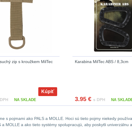
suchý zip s kroužkem MilTec
Karabina MilTec ABS / 8,3cm
Kúpiť
3.95
€
 DPH
s DPH
NA SKLADE
NA SKLAD
vame s pojmami ako PALS a MOLLE. Hoci sú tieto pojmy niekedy používa
 MOLLE a ako tieto systémy spolupracujú, aby poskytli univerzálnu a 