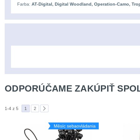
Farba:
AT-Digital, Digital Woodland, Operation-Camo, T
ODPORÚČAME ZAKÚPIŤ SPOL
1-4 z 5
1
2
Měsíc sebaovládania