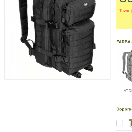
Tovar 
FARBA (
AT-Di
Doporuč