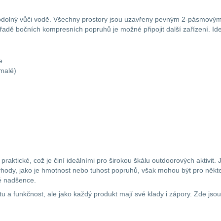
olný vůči vodě. Všechny prostory jsou uzavřeny pevným 2-pásmovým 
dě bočních kompresních popruhů je možné připojit další zařízení. Ideáln
e
 malé)
ktické, což je činí ideálními pro širokou škálu outdoorových aktivit. 
ody, jako je hmotnost nebo tuhost popruhů, však mohou být pro někte
vé nadšence.
a funkčnost, ale jako každý produkt mají své klady i zápory. Zde jsou 