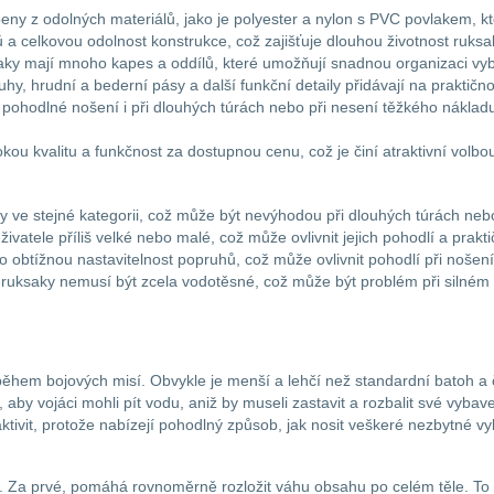
obeny z odolných materiálů, jako je polyester a nylon s PVC povlakem
ů a celkovou odolnost konstrukce, což zajišťuje dlouhou životnost ruksa
saky mají mnoho kapes a oddílů, které umožňují snadnou organizaci 
hy, hrudní a bederní pásy a další funkční detaily přidávají na praktično
í pohodlné nošení i při dlouhých túrách nebo při nesení těžkého nákla
kvalitu a funkčnost za dostupnou cenu, což je činí atraktivní volbou 
y ve stejné kategorii, což může být nevýhodou při dlouhých túrách neb
vatele příliš velké nebo malé, což může ovlivnit jejich pohodlí a prakti
o obtížnou nastavitelnost popruhů, což může ovlivnit pohodlí při nošení
ruksaky nemusí být zcela vodotěsné, což může být problém při silném 
ěhem bojových misí. Obvykle je menší a lehčí než standardní batoh a 
 vojáci mohli pít vodu, aniž by museli zastavit a rozbalit své vybaven
tivit, protože nabízejí pohodlný způsob, jak nosit veškeré nezbytné vybav
 Za prvé, pomáhá rovnoměrně rozložit váhu obsahu po celém těle. To