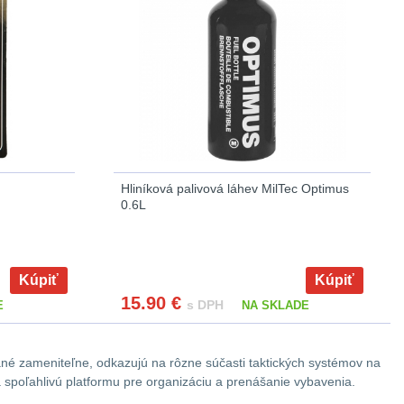
Hliníková palivová láhev MilTec Optimus
0.6L
Kúpiť
Kúpiť
15.90
€
s DPH
E
NA SKLADE
né zameniteľne, odkazujú na rôzne súčasti taktických systémov na
spoľahlivú platformu pre organizáciu a prenášanie vybavenia.