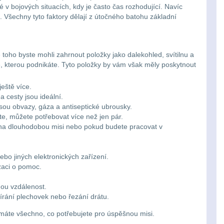
é v bojových situacích, kdy je často čas rozhodující. Navíc
Všechny tyto faktory dělají z útočného batohu základní
toho byste mohli zahrnout položky jako dalekohled, svítilnu a
tě, kterou podnikáte. Tyto položky by vám však měly poskytnout
eště více.
a cesty jsou ideální.
sou obvazy, gáza a antiseptické ubrousky.
te, můžete potřebovat více než jen pár.
e na dlouhodobou misi nebo pokud budete pracovat v
ebo jiných elektronických zařízení.
izaci o pomoc.
hou vzdálenost.
vírání plechovek nebo řezání drátu.
 máte všechno, co potřebujete pro úspěšnou misi.