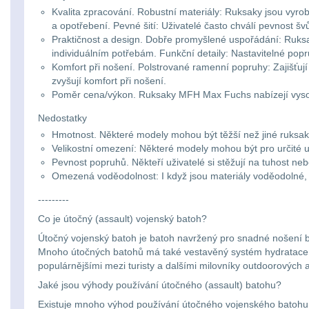
Kvalita zpracování. Robustní materiály: Ruksaky jsou vyr
a opotřebení. Pevné šití: Uživatelé často chválí pevnost šv
Praktičnost a design. Dobře promyšlené uspořádání: Ruk
individuálním potřebám. Funkční detaily: Nastavitelné popru
Komfort při nošení. Polstrované ramenní popruhy: Zajišťuj
zvyšují komfort při nošení.
Poměr cena/výkon. Ruksaky MFH Max Fuchs nabízejí vysokou 
Nedostatky
Hmotnost.
Některé modely mohou být těžší než jiné ruksak
Velikostní omezení: Některé modely mohou být pro určité uži
Pevnost popruhů. Někteří uživatelé si stěžují na tuhost neb
Omezená voděodolnost: I když jsou materiály voděodolné, 
---------
Co je útočný (assault) vojenský batoh?
Útočný vojenský batoh je batoh navržený pro snadné nošení b
Mnoho útočných batohů má také vestavěný systém hydratace, aby
populárnějšími mezi turisty a dalšími milovníky outdoorových ak
Jaké jsou výhody používání útočného (assault) batohu?
Existuje mnoho výhod používání útočného vojenského batohu.