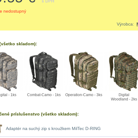
s DPH
je nedostupný
Výrobca:
všetko skladom):
gital - 1ks
Combat-Camo - 1ks
Operation-Camo - 3ks
Digital
Woodland - 2ks
ené príslušenstvo (všetko skladom):
Adaptér na suchý zip s kroužkem MilTec D-RING