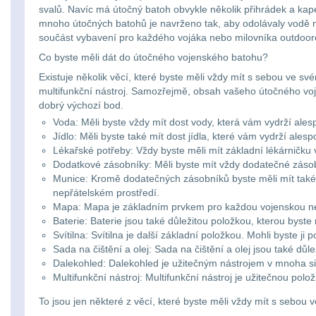
svalů. Navíc má útočný batoh obvykle několik přihrádek a kapes
mnoho útočných batohů je navrženo tak, aby odolávaly vodě n
součást vybavení pro každého vojáka nebo milovníka outdooro
Co byste měli dát do útočného vojenského batohu?
Existuje několik věcí, které byste měli vždy mít s sebou ve s
multifunkční nástroj. Samozřejmě, obsah vašeho útočného vojen
dobrý výchozí bod.
Voda: Měli byste vždy mít dost vody, která vám vydrží ales
Jídlo: Měli byste také mít dost jídla, které vám vydrží ale
Lékařské potřeby: Vždy byste měli mít základní lékárničk
Dodatkové zásobníky: Měli byste mít vždy dodatečné zásobn
Munice: Kromě dodatečných zásobníků byste měli mít také 
nepřátelském prostředí.
Mapa: Mapa je základním prvkem pro každou vojenskou ne
Baterie: Baterie jsou také důležitou položkou, kterou byste
Svítilna: Svítilna je další základní položkou. Mohli byste 
Sada na čištění a olej: Sada na čištění a olej jsou také d
Dalekohled: Dalekohled je užitečným nástrojem v mnoha si
Multifunkční nástroj: Multifunkční nástroj je užitečnou pol
To jsou jen některé z věcí, které byste měli vždy mít s sebo