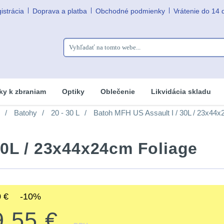
istrácia
Doprava a platba
Obchodné podmienky
Vrátenie do 14 
ky k zbraniam
Optiky
Oblečenie
Likvidácia skladu
Batohy
20 - 30 L
Batoh MFH US Assault I / 30L / 23x44
30L / 23x44x24cm Foliage
 €
-10%
9.55 €