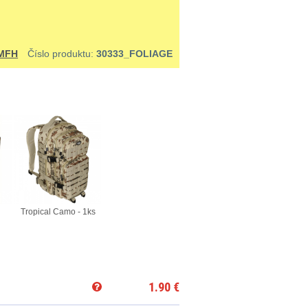
MFH
Číslo produktu:
30333_FOLIAGE
Tropical Camo - 1ks
1.90
€