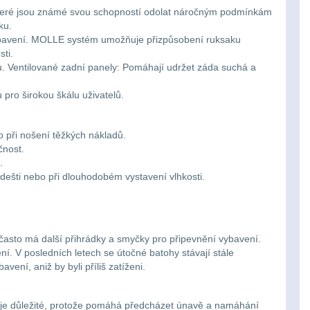
, které jsou známé svou schopností odolat náročným podmínkám
ku.
vybavení. MOLLE systém umožňuje přizpůsobení ruksaku
sti.
du. Ventilované zadní panely: Pomáhají udržet záda suchá a
pro širokou škálu uživatelů.
o při nošení těžkých nákladů.
čnost.
.
dešti nebo při dlouhodobém vystavení vlhkosti.
často má další přihrádky a smyčky pro připevnění vybavení.
í. V posledních letech se útočné batohy stávají stále
ení, aniž by byli příliš zatíženi.
 je důležité, protože pomáhá předcházet únavě a namáhání