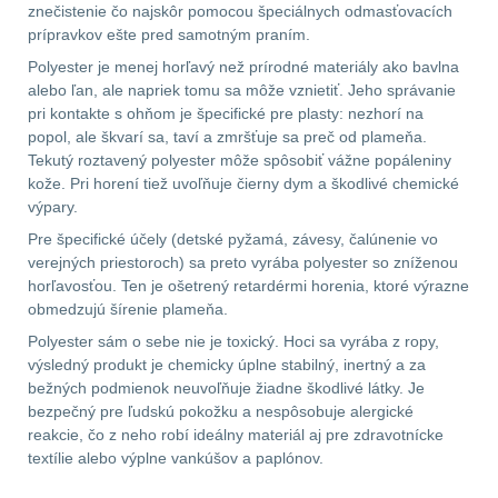
znečistenie čo najskôr pomocou špeciálnych odmasťovacích
prípravkov ešte pred samotným praním.
AR10
4
Polyester je menej horľavý než prírodné materiály ako bavlna
alebo ľan, ale napriek tomu sa môže vznietiť. Jeho správanie
Popruhy a poutka
40
pri kontakte s ohňom je špecifické pre plasty: nezhorí na
popol, ale škvarí sa, taví a zmršťuje sa preč od plameňa.
Tekutý roztavený polyester môže spôsobiť vážne popáleniny
OPTIKY
(145)
kože. Pri horení tiež uvoľňuje čierny dym a škodlivé chemické
výpary.
Kolimátory
53
Pre špecifické účely (detské pyžamá, závesy, čalúnenie vo
verejných priestoroch) sa preto vyrába polyester so zníženou
Zvětšovací moduly
5
horľavosťou. Ten je ošetrený retardérmi horenia, ktoré výrazne
obmedzujú šírenie plameňa.
CQB
21
Polyester sám o sebe nie je toxický. Hoci sa vyrába z ropy,
výsledný produkt je chemicky úplne stabilný, inertný a za
Na vzduchovku
15
bežných podmienok neuvoľňuje žiadne škodlivé látky. Je
bezpečný pre ľudskú pokožku a nespôsobuje alergické
reakcie, čo z neho robí ideálny materiál aj pre zdravotnícke
Na kuše
2
textílie alebo výplne vankúšov a paplónov.
Přesné střílení
22