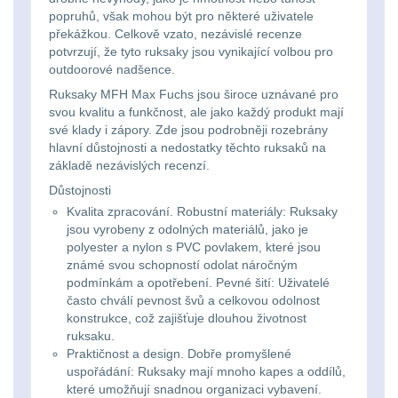
Svítilny
Peněženky
popruhů, však mohou být pro některé uživatele
pro
překážkou. Celkově vzato, nezávislé recenze
Svietidlá s magnetom
2
potvrzují, že tyto ruksaky jsou vynikající volbou pro
21700
Doplňky
outdoorové nadšence.
Svietidlá CRI≥90
1
baterie
Ruksaky MFH Max Fuchs jsou široce uznávané pro
k
svou kvalitu a funkčnost, ale jako každý produkt mají
Laserové značkovače
9
batohům
své klady i zápory. Zde jsou podrobněji rozebrány
Svítilny
hlavní důstojnosti a nedostatky těchto ruksaků na
základě nezávislých recenzí.
Držiaky a
pro
príslušenstvo
34
Důstojnosti
26650
Kvalita zpracování. Robustní materiály: Ruksaky
jsou vyrobeny z odolných materiálů, jako je
7
baterie
polyester a nylon s PVC povlakem, které jsou
známé svou schopností odolat náročným
18650
1
Svítilny
podmínkám a opotřebení. Pevné šití: Uživatelé
často chválí pevnost švů a celkovou odolnost
pro
14500 / AA / AAA
konstrukce, což zajišťuje dlouhou životnost
4
ruksaku.
CR123A
Praktičnost a design. Dobře promyšlené
16340 a CR123
1
nebo
uspořádání: Ruksaky mají mnoho kapes a oddílů,
které umožňují snadnou organizaci vybavení.