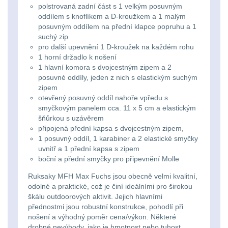
Ostatní
Univerzalní
střední
polstrovaná zadní část s 1 velkým posuvným
lm
Čelové svetlá - čelovky
3
oddílem s knoflíkem a D-kroužkem a 1 malým
tašky
vzdálenost
posuvným oddílem na přední klapce popruhu a 1
Svítilny
Taktické svietidlá
suchý zip
10
pro další upevnění 1 D-kroužek na každém rohu
Přepravne
Monokuláry
pro
1 horní držadlo k nošení
Lucerny a kempingové
tašky
1 hlavní komora s dvojcestným zipem a 2
AA/AAA/14500
lampy
1
Príslušenstvo
posuvné oddíly,
jeden z nich s elastickým suchým
na
Li-
zipem
pre
otevřený posuvný oddíl nahoře vpředu s
Potápačské svetlá
2
zbraně
Ion
smyčkovým panelem cca. 11 x 5 cm a elastickým
optiku
šňůrkou s uzávěrem
baterie
Kapesní svítilny
4
připojená přední kapsa s dvojcestným zipem,
Hydratační
1 posuvný oddíl, 1 karabiner a 2 elastické smyčky
vaky
Policejní svítilny
uvnitř a 1 přední kapsa s zipem
4
Svítilny
boční a přední smyčky pro připevnění Molle
pro
Vyhledávací svítilny
5
Pouzdra
Ruksaky MFH Max Fuchs jsou obecně velmi kvalitní,
18650
odolné a praktické, což je činí ideálními pro širokou
a
škálu outdoorových aktivit. Jejich hlavními
Lovecké svítilny
1
baterie
přednostmi jsou robustní konstrukce, pohodlí při
Kapsy
nošení a výhodný poměr cena/výkon. Některé
Nabíjacie baterky
6
drobné nevýhody, jako je hmotnost nebo tuhost