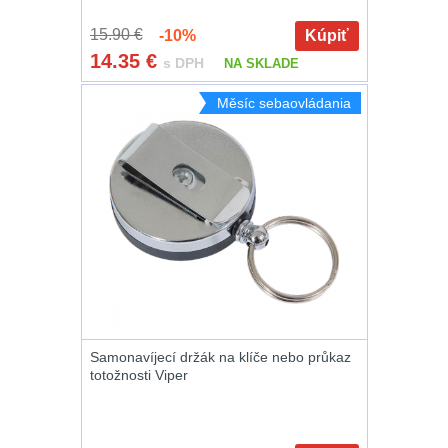
Zámky
1
15.90 €
-10%
Kúpiť
Nepromokavý potahy
14.35
€
s DPH
NA SKLADE
a vaky
18
Měsíc sebaovládania
Adaptéry
33
Nože
164
Taktická pera
4
Láhve
16
Lékárničky
17
Samonavíjecí držák na klíče nebo průkaz
Na přežití
25
totožnosti Viper
Ostatní
45