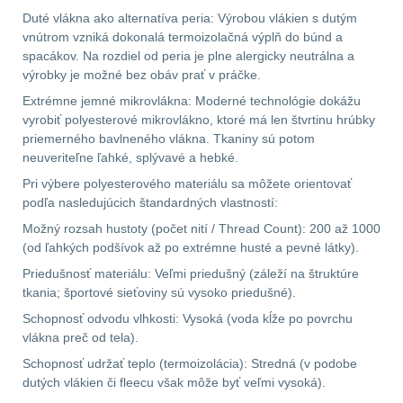
.40 .41
10
Duté vlákna ako alternatíva peria: Výrobou vlákien s dutým
vnútrom vzniká dokonalá termoizolačná výplň do búnd a
.44 .45
11
spacákov. Na rozdiel od peria je plne alergicky neutrálna a
výrobky je možné bez obáv prať v práčke.
.357 .38 (9mm)
11
Extrémne jemné mikrovlákna: Moderné technológie dokážu
vyrobiť polyesterové mikrovlákno, ktoré má len štvrtinu hrúbky
priemerného bavlneného vlákna. Tkaniny sú potom
1911
8
neuveriteľne ľahké, splývavé a hebké.
Pri výbere polyesterového materiálu sa môžete orientovať
AR10
6
podľa nasledujúcich štandardných vlastností:
Možný rozsah hustoty (počet nití / Thread Count): 200 až 1000
Náradie a nástroje k
(od ľahkých podšívok až po extrémne husté a pevné látky).
zbraniam
33
Priedušnosť materiálu: Veľmi priedušný (záleží na štruktúre
tkania; športové sieťoviny sú vysoko priedušné).
AR15
19
Schopnosť odvodu vlhkosti: Vysoká (voda kĺže po povrchu
vlákna preč od tela).
AK47
9
Schopnosť udržať teplo (termoizolácia): Stredná (v podobe
dutých vlákien či fleecu však môže byť veľmi vysoká).
.22
7