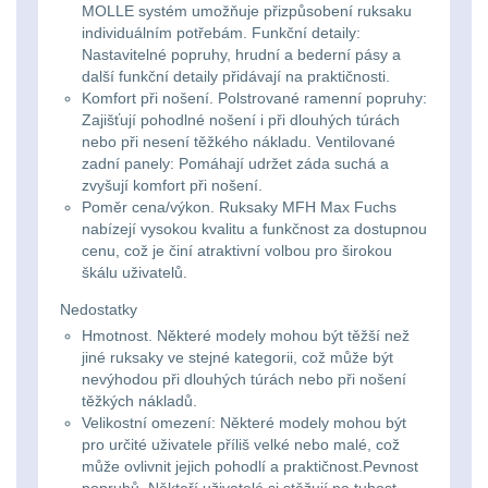
Li-
Nabíjačky
9
MOLLE systém umožňuje přizpůsobení ruksaku
individuálním potřebám. Funkční detaily:
ion
Nastavitelné popruhy, hrudní a bederní pásy a
Náhradné diely
7
další funkční detaily přidávají na praktičnosti.
16340
Komfort při nošení. Polstrované ramenní popruhy:
baterie
BATOHY A TAŠKY
Zajišťují pohodlné nošení i při dlouhých túrách
nebo při nesení těžkého nákladu. Ventilované
(1564)
zadní panely: Pomáhají udržet záda suchá a
Čelové
zvyšují komfort při nošení.
Poměr cena/výkon. Ruksaky MFH Max Fuchs
Turistické a expediční
38
svetlá
nabízejí vysokou kvalitu a funkčnost za dostupnou
-
cenu, což je činí atraktivní volbou pro širokou
Městské batohy
41
škálu uživatelů.
čelovky
Nedostatky
Batohy
216
Hmotnost. Některé modely mohou být těžší než
Taktické
jiné ruksaky ve stejné kategorii, což může být
Méně než 10 L
13
nevýhodou při dlouhých túrách nebo při nošení
svietidlá
těžkých nákladů.
10 - 20 L
26
Velikostní omezení: Některé modely mohou být
Lucerny
pro určité uživatele příliš velké nebo malé, což
může ovlivnit jejich pohodlí a praktičnost.Pevnost
20 - 30 L
103
a