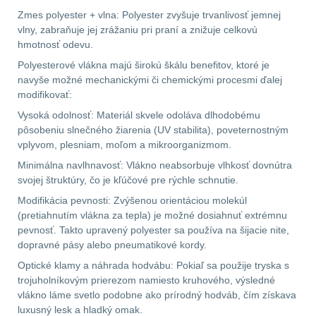
Zmes polyester + vlna: Polyester zvyšuje trvanlivosť jemnej
vlny, zabraňuje jej zrážaniu pri praní a znižuje celkovú
AR15
12
hmotnosť odevu.
Polyesterové vlákna majú širokú škálu benefitov, ktoré je
AK47
10
navyše možné mechanickými či chemickými procesmi ďalej
modifikovať:
.22
10
Vysoká odolnosť: Materiál skvele odoláva dlhodobému
pôsobeniu slnečného žiarenia (UV stabilita), poveternostným
.223 (5.56mm)
9
vplyvom, plesniam, moľom a mikroorganizmom.
Minimálna navlhnavosť: Vlákno neabsorbuje vlhkosť dovnútra
.243 .260 (6.5mm)
7
svojej štruktúry, čo je kľúčové pre rýchle schnutie.
Modifikácia pevnosti: Zvýšenou orientáciou molekúl
.270 .280 (7mm)
8
(pretiahnutím vlákna za tepla) je možné dosiahnuť extrémnu
pevnosť. Takto upravený polyester sa používa na šijacie nite,
.30 .308 (7.62mm)
dopravné pásy alebo pneumatikové kordy.
11
Optické klamy a náhrada hodvábu: Pokiaľ sa použije tryska s
trojuholníkovým prierezom namiesto kruhového, výsledné
12GA, 20GA
14
vlákno láme svetlo podobne ako prírodný hodváb, čím získava
luxusný lesk a hladký omak.