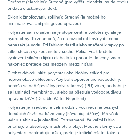
Pružnosť (elasticita): Stredná (pre vyššiu elasticitu sa do textilu
pridáva elastan/spandex).
.223 (5.56mm)
8
Sklon k žmolkovaniu (pilling): Stredný (je možné ho
minimalizovať antipillingovou úpravou).
.243 .260 (6.5mm)
7
Polyester sám o sebe nie je stopercentne vodotesný, ale je
.270 .280 (7mm)
7
hydrofóbny. To znamená, že na rozdiel od bavlny do seba
nenasakuje vodu. Pri ľahkom daždi alebo snežení kvapky po
látke stečú a vy zostanete v suchu. Pokiaľ však budete
.30 .308 (7.62mm)
vystavení silnému lijáku alebo látku ponoríte do vody, voda
11
nakoniec pretečie cez medzery medzi niťami.
Z tohto dôvodu slúži polyester ako ideálny základ pre
12GA, 20GA
10
nepremokavé oblečenie. Aby bol stopercentne vodoodolný,
nanáša se naň špeciálny polyuretánový (PU) záter, podrobuje
.40 .41
6
sa laminácii membránou, alebo sa ošetruje vodoodpudivou
úpravou DWR (Durable Water Repellent).
.44 .45
6
Polyester je všeobecne veľmi odolný voči väčšine bežných
domácich škvŕn na báze vody (káva, čaj, džúsy). Má však
jednu slabinu – je oleofilný. To znamená, že veľmi ľahko
.357 .38 (9mm)
7
priťahuje a absorbuje mastnotu a oleje. Mastné škvrny sa z
polyesteru odstraňujú ťažko, preto je kritické ošetriť takéto
1911
6