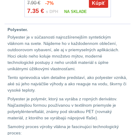
7.90 €
-7%
Kúpiť
DOPLNKY K
7.35
€
s DPH
NA SKLADE
ZBRANIAM
(661)
Polyester.
Montáže na zbraň
556
Polyester je v súčasnosti najrozšírenejším syntetickým
vláknom na svete. Nájdeme ho v každodennom oblečení,
Montáže pro svítilny
outdoorovom vybavení, ale aj v priemyselných aplikáciách.
18
Hoci okolo neho koluje množstvo mýtov, moderné
technologické postupy z neho urobili materiál s úplne
unikátnymi úžitkovými vlastnosťami.
Boční montáže
11
Tento sprievodca vám detailne predstaví, ako polyester vzniká,
aké sú jeho najväčšie výhody a ako reaguje na vodu, škvrny či
Adaptéry a risery
38
vysoké teploty.
Polyester je polymér, ktorý sa vyrába z ropných derivátov.
Montáže pro optiku
Najčastejšou formou používanou v textilnom priemysle je
180
polyetyléntereftalát, známy pod skratkou PET (rovnaký
materiál, z ktorého se vyrábajú nápojové fľaše).
Montáže na hlaveň
3
Samotný proces výroby vlákna je fascinujúci technologický
proces: