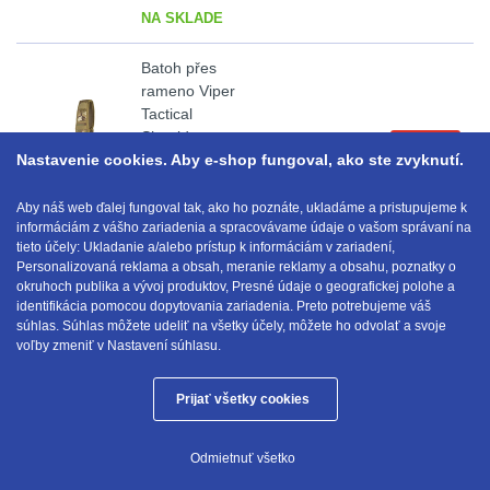
NA SKLADE
Prilby
4
Batoh přes
rameno Viper
Šiltovky
29
Tactical
Shoulder
33.40
€
Kúpiť
s DPH
Taktické opasky
45
Nastavenie cookies. Aby e-shop fungoval, ako ste zvyknutí.
Pack / 10L /
31x20x16cm
VCAM
Chrániče
10
Aby náš web ďalej fungoval tak, ako ho poznáte, ukladáme a pristupujeme k
informáciám z vášho zariadenia a spracovávame údaje o vašom správaní na
NA SKLADE
tieto účely: Ukladanie a/alebo prístup k informáciám v zariadení,
Ponča a pláštěnky
11
Personalizovaná reklama a obsah, meranie reklamy a obsahu, poznatky o
okruhoch publika a vývoj produktov, Presné údaje o geografickej polohe a
identifikácia pomocou dopytovania zariadenia. Preto potrebujeme váš
E-mail:
obchod@anod.sk
Čepice, kukly, šátky
24
súhlas. Súhlas môžete udeliť na všetky účely, môžete ho odvolať a svoje
voľby zmeniť v Nastavení súhlasu.
Chrániče sluchu
7
Prijať všetky cookies
Anod.sk © 2026
Nášivky
74
Odmietnuť všetko
Tieto internetové stránky používajú súbory cookie.
Ostatní
50