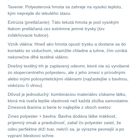
Předpažbí
55
Tavenie: Polyesterová hmota sa zahreje na vysokú teplotu,
kým neprejde do tekutého stavu.
Pažby
51
Extrúzia (pretláčanie): Táto tekutá hmota je pod vysokým
tlakom pretláčaná cez extrémne jemné trysky (tzv.
Raily, lišty, krytky
66
zvlákňovacie hubice).
Vznik vlákna: Hneď ako hmota opustí trysku a dostane sa do
Přední taktické
kontaktu so vzduchom, okamžite chladne a tuhne, čím vzniká
rukojeti
50
nekonečne dlhé textilné vlákno.
Dnešný textilný trh je zaplavený odevmi, ktoré nie sú vyrobené
Mechanická mířidla
zo stopercentného polyesteru, ale z jeho zmesí s prírodnými
30
alebo inými polosyntetickými vláknami (najčastejšie s bavlnou,
viskózou či vlnou).
Pistolové rukojeti
20
Dôvod je jednoduchý: kombináciou materiálov získame látku,
ktorá má oveľa lepšie vlastnosti než každá zložka samostatne.
Dvojnožky
39
Zmesová tkanina si berie to najlepšie z oboch svetov:
Zmes polyester + bavlna: Bavlna dodáva látke mäkkosť,
Príslušenstvo
18
príjemný omak a priedušnosť, zatiaľ čo polyester zaistí, že
odev perfektne drží tvar, nekrčí sa, je výrazne pevnejší a po
vypraní bleskovo schne.
Čistenie zbraní
38