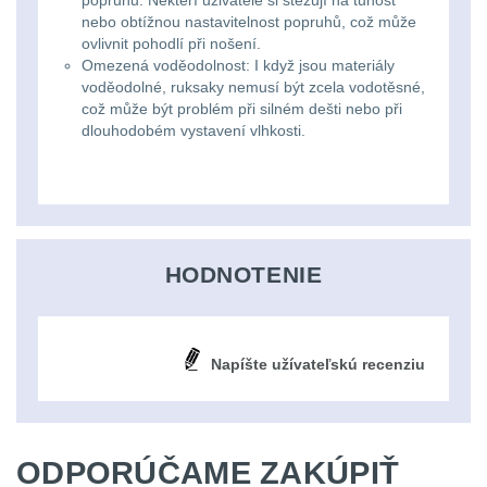
popruhů. Někteří uživatelé si stěžují na tuhost
nebo obtížnou nastavitelnost popruhů, což může
kempingové
Nad 30 L
74
ovlivnit pohodlí při nošení.
Omezená voděodolnost: I když jsou materiály
lampy
voděodolné, ruksaky nemusí být zcela vodotěsné,
Batohy přes rameno
což může být problém při silném dešti nebo při
15
Potápačské
dlouhodobém vystavení vlhkosti.
svetlá
Cestovní batohy a
tašky
6
Kapesní
Dětské batohy
3
svítilny
HODNOTENIE
Brašne a tašky
44
Policejní
svítilny
Ledvinky
60
Napíšte užívateľskú recenziu
Duffle bagy
25
Vyhledávací
svítilny
ODPORÚČAME ZAKÚPIŤ
Univerzalní tašky
59