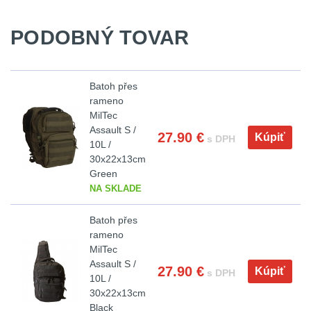
Velký oční reliéf
1
PODOBNÝ TOVAR
Na dlouhé vzdálenosti
13
Batoh přes
Multi-range
32
rameno
MilTec
Assault S /
Krátka a střední
27.90
€
Kúpiť
s DPH
10L /
vzdálenost
16
30x22x13cm
Green
Monokuláry
5
NA SKLADE
Príslušenstvo pre
Batoh přes
optiku
9
rameno
MilTec
Assault S /
27.90
€
OBLEČENIE
(316)
Kúpiť
s DPH
10L /
30x22x13cm
Nosičy a vesty
65
Black