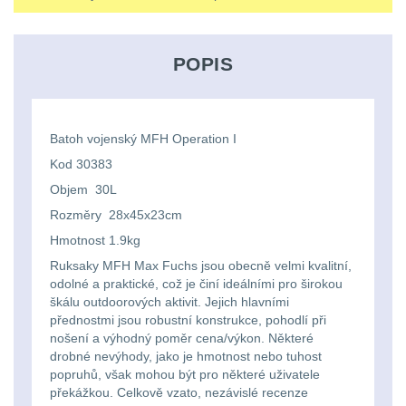
střílení
Chrániče
Nad 2000 lm
9
a
lm
zbraniam
Kontakty
tašky
Velký
Ponča
Svítilny pro
POPIS
510
Popruhy
AA/AAA/14500 Li-Ion
oční
a
Stav
Dětské
baterie
3
Objednávky
-
a
reliéf
pláštěnky
batohy
990
poutka
Batoh vojenský MFH Operation I
Svítilny pro 18650
Na
Čepice,
baterie
8
lm
Kod 30383
Brašne
Objem 30L
dlouhé
kukly,
a
Svítilny pro 21700
1000
Rozměry 28x45x23cm
vzdálenosti
šátky
baterie
3
tašky
Hmotnost 1.9kg
-
Ruksaky MFH Max Fuchs jsou obecně velmi kvalitní,
Multi-
Chrániče
Svítilny pro 26650
2000
Ledvinky
odolné a praktické, což je činí ideálními pro širokou
baterie
1
range
sluchu
škálu outdoorových aktivit. Jejich hlavními
lm
přednostmi jsou robustní konstrukce, pohodlí při
Duffle
nošení a výhodný poměr cena/výkon. Některé
Svítilny pro CR123A
Krátka
Nášivky
Nad
drobné nevýhody, jako je hmotnost nebo tuhost
nebo Li-ion 16340
bagy
popruhů, však mohou být pro některé uživatele
baterie
a
5
2000
překážkou. Celkově vzato, nezávislé recenze