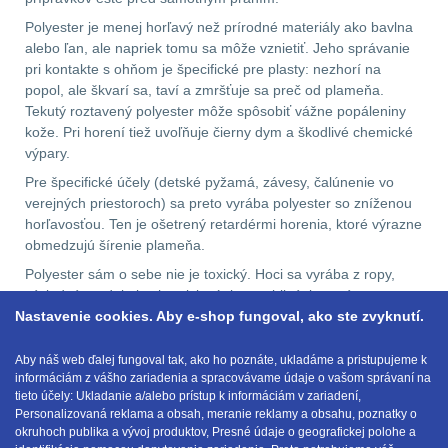
Polyester je menej horľavý než prírodné materiály ako bavlna
.223 (5.56mm)
8
alebo ľan, ale napriek tomu sa môže vznietiť. Jeho správanie
pri kontakte s ohňom je špecifické pre plasty: nezhorí na
.243 .260 (6.5mm)
7
popol, ale škvarí sa, taví a zmršťuje sa preč od plameňa.
Tekutý roztavený polyester môže spôsobiť vážne popáleniny
.270 .280 (7mm)
7
kože. Pri horení tiež uvoľňuje čierny dym a škodlivé chemické
výpary.
.30 .308 (7.62mm)
Pre špecifické účely (detské pyžamá, závesy, čalúnenie vo
11
verejných priestoroch) sa preto vyrába polyester so zníženou
horľavosťou. Ten je ošetrený retardérmi horenia, ktoré výrazne
obmedzujú šírenie plameňa.
12GA, 20GA
10
Polyester sám o sebe nie je toxický. Hoci sa vyrába z ropy,
výsledný produkt je chemicky úplne stabilný, inertný a za
.40 .41
6
Nastavenie cookies. Aby e-shop fungoval, ako ste zvyknutí.
bežných podmienok neuvoľňuje žiadne škodlivé látky. Je
bezpečný pre ľudskú pokožku a nespôsobuje alergické
.44 .45
6
reakcie, čo z neho robí ideálny materiál aj pre zdravotnícke
Aby náš web ďalej fungoval tak, ako ho poznáte, ukladáme a pristupujeme k
informáciám z vášho zariadenia a spracovávame údaje o vašom správaní na
textílie alebo výplne vankúšov a paplónov.
.357 .38 (9mm)
7
tieto účely: Ukladanie a/alebo prístup k informáciám v zariadení,
Personalizovaná reklama a obsah, meranie reklamy a obsahu, poznatky o
okruhoch publika a vývoj produktov, Presné údaje o geografickej polohe a
1911
6