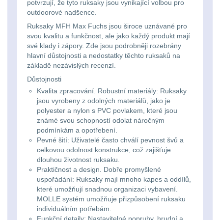
Ostatní
potvrzují, že tyto ruksaky jsou vynikající volbou pro
Univerzalní
střední
lm
Čelové svetlá - čelovky
3
outdoorové nadšence.
tašky
vzdálenost
Ruksaky MFH Max Fuchs jsou široce uznávané pro
Svítilny
Taktické svietidlá
10
svou kvalitu a funkčnost, ale jako každý produkt mají
své klady i zápory. Zde jsou podrobněji rozebrány
Přepravne
Monokuláry
pro
hlavní důstojnosti a nedostatky těchto ruksaků na
Lucerny a kempingové
tašky
základě nezávislých recenzí.
AA/AAA/14500
lampy
1
Príslušenstvo
Důstojnosti
na
Li-
Kvalita zpracování. Robustní materiály: Ruksaky
pre
Potápačské svetlá
2
zbraně
Ion
jsou vyrobeny z odolných materiálů, jako je
optiku
polyester a nylon s PVC povlakem, které jsou
baterie
Kapesní svítilny
4
známé svou schopností odolat náročným
Hydratační
podmínkám a opotřebení.
Pevné šití: Uživatelé často chválí pevnost švů a
vaky
Policejní svítilny
4
Svítilny
celkovou odolnost konstrukce, což zajišťuje
dlouhou životnost ruksaku.
pro
Vyhledávací svítilny
5
Pouzdra
Praktičnost a design. Dobře promyšlené
18650
uspořádání: Ruksaky mají mnoho kapes a oddílů,
a
které umožňují snadnou organizaci vybavení.
Lovecké svítilny
1
baterie
MOLLE systém umožňuje přizpůsobení ruksaku
Kapsy
individuálním potřebám.
Nabíjacie baterky
6
Funkční detaily: Nastavitelné popruhy, hrudní a