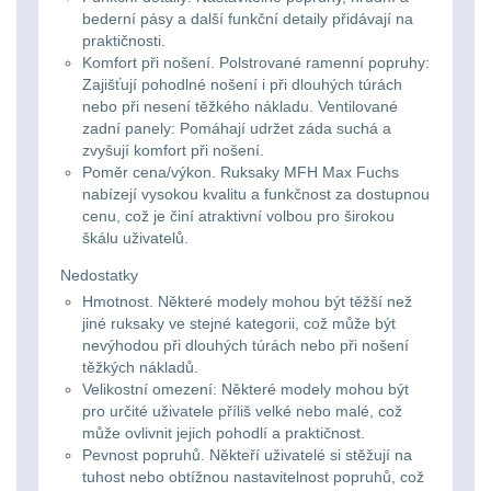
Svítilny
bederní pásy a další funkční detaily přidávají na
Peněženky
pro
praktičnosti.
Svietidlá s magnetom
2
Komfort při nošení. Polstrované ramenní popruhy:
21700
Doplňky
Zajišťují pohodlné nošení i při dlouhých túrách
Svietidlá CRI≥90
1
nebo při nesení těžkého nákladu. Ventilované
baterie
k
zadní panely: Pomáhají udržet záda suchá a
zvyšují komfort při nošení.
Laserové značkovače
9
batohům
Poměr cena/výkon. Ruksaky MFH Max Fuchs
Svítilny
nabízejí vysokou kvalitu a funkčnost za dostupnou
Držiaky a
pro
cenu, což je činí atraktivní volbou pro širokou
príslušenstvo
34
škálu uživatelů.
26650
Nedostatky
7
baterie
Hmotnost. Některé modely mohou být těžší než
jiné ruksaky ve stejné kategorii, což může být
18650
1
nevýhodou při dlouhých túrách nebo při nošení
Svítilny
těžkých nákladů.
pro
Velikostní omezení: Některé modely mohou být
14500 / AA / AAA
4
pro určité uživatele příliš velké nebo malé, což
CR123A
může ovlivnit jejich pohodlí a praktičnost.
16340 a CR123
1
Pevnost popruhů. Někteří uživatelé si stěžují na
nebo
tuhost nebo obtížnou nastavitelnost popruhů, což