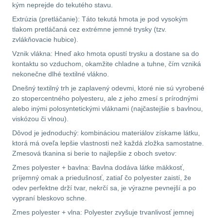
kým neprejde do tekutého stavu.
DOPLNKY K
Extrúzia (pretláčanie): Táto tekutá hmota je pod vysokým
ZBRANIAM
(660)
tlakom pretláčaná cez extrémne jemné trysky (tzv.
zvlákňovacie hubice).
Montáže na zbraň
556
Vznik vlákna: Hneď ako hmota opustí trysku a dostane sa do
kontaktu so vzduchom, okamžite chladne a tuhne, čím vzniká
nekonečne dlhé textilné vlákno.
Montáže pro svítilny
Dnešný textilný trh je zaplavený odevmi, ktoré nie sú vyrobené
18
zo stopercentného polyesteru, ale z jeho zmesí s prírodnými
alebo inými polosyntetickými vláknami (najčastejšie s bavlnou,
Boční montáže
11
viskózou či vlnou).
Dôvod je jednoduchý: kombináciou materiálov získame látku,
Adaptéry a risery
38
ktorá má oveľa lepšie vlastnosti než každá zložka samostatne.
Zmesová tkanina si berie to najlepšie z oboch svetov:
Montáže pro optiku
Zmes polyester + bavlna: Bavlna dodáva látke mäkkosť,
180
príjemný omak a priedušnosť, zatiaľ čo polyester zaistí, že
odev perfektne drží tvar, nekrčí sa, je výrazne pevnejší a po
Montáže na hlaveň
3
vypraní bleskovo schne.
Zmes polyester + vlna: Polyester zvyšuje trvanlivosť jemnej