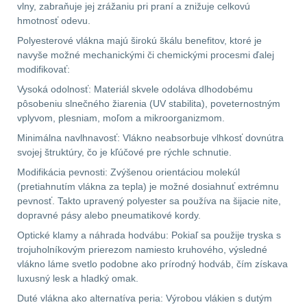
Předpažbí
55
vlny, zabraňuje jej zrážaniu pri praní a znižuje celkovú
hmotnosť odevu.
Pažby
51
Polyesterové vlákna majú širokú škálu benefitov, ktoré je
navyše možné mechanickými či chemickými procesmi ďalej
Raily, lišty, krytky
66
modifikovať:
Vysoká odolnosť: Materiál skvele odoláva dlhodobému
Přední taktické
pôsobeniu slnečného žiarenia (UV stabilita), poveternostným
vplyvom, plesniam, moľom a mikroorganizmom.
rukojeti
50
Minimálna navlhnavosť: Vlákno neabsorbuje vlhkosť dovnútra
svojej štruktúry, čo je kľúčové pre rýchle schnutie.
Mechanická mířidla
30
Modifikácia pevnosti: Zvýšenou orientáciou molekúl
(pretiahnutím vlákna za tepla) je možné dosiahnuť extrémnu
pevnosť. Takto upravený polyester sa používa na šijacie nite,
Pistolové rukojeti
20
dopravné pásy alebo pneumatikové kordy.
Optické klamy a náhrada hodvábu: Pokiaľ sa použije tryska s
Dvojnožky
39
trojuholníkovým prierezom namiesto kruhového, výsledné
vlákno láme svetlo podobne ako prírodný hodváb, čím získava
Príslušenstvo
18
luxusný lesk a hladký omak.
Duté vlákna ako alternatíva peria: Výrobou vlákien s dutým
Čistenie zbraní
37