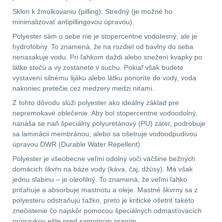
.40 .41
10
Sklon k žmolkovaniu (pilling): Stredný (je možné ho
minimalizovať antipillingovou úpravou).
.44 .45
11
Polyester sám o sebe nie je stopercentne vodotesný, ale je
hydrofóbny. To znamená, že na rozdiel od bavlny do seba
.357 .38 (9mm)
11
nenasakuje vodu. Pri ľahkom daždi alebo snežení kvapky po
látke stečú a vy zostanete v suchu. Pokiaľ však budete
vystavení silnému lijáku alebo látku ponoríte do vody, voda
1911
8
nakoniec pretečie cez medzery medzi niťami.
Z tohto dôvodu slúži polyester ako ideálny základ pre
AR10
6
nepremokavé oblečenie. Aby bol stopercentne vodoodolný,
nanáša se naň špeciálny polyuretánový (PU) záter, podrobuje
Náradie a nástroje k
sa laminácii membránou, alebo sa ošetruje vodoodpudivou
zbraniam
32
úpravou DWR (Durable Water Repellent).
Polyester je všeobecne veľmi odolný voči väčšine bežných
AR15
18
domácich škvŕn na báze vody (káva, čaj, džúsy). Má však
jednu slabinu – je oleofilný. To znamená, že veľmi ľahko
AK47
9
priťahuje a absorbuje mastnotu a oleje. Mastné škvrny sa z
polyesteru odstraňujú ťažko, preto je kritické ošetriť takéto
znečistenie čo najskôr pomocou špeciálnych odmasťovacích
.22
7
prípravkov ešte pred samotným praním.