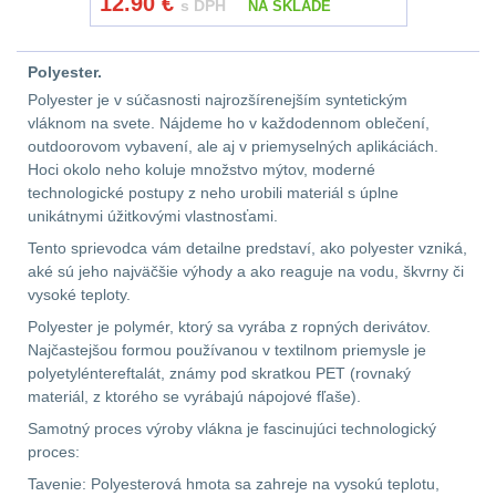
12.90
€
s DPH
Zámky
1
NA SKLADE
Nepromokavý potahy
Polyester.
a vaky
18
Polyester je v súčasnosti najrozšírenejším syntetickým
vláknom na svete. Nájdeme ho v každodennom oblečení,
Adaptéry
32
outdoorovom vybavení, ale aj v priemyselných aplikáciách.
Hoci okolo neho koluje množstvo mýtov, moderné
technologické postupy z neho urobili materiál s úplne
Nože
164
unikátnymi úžitkovými vlastnosťami.
Tento sprievodca vám detailne predstaví, ako polyester vzniká,
Taktická pera
4
aké sú jeho najväčšie výhody a ako reaguje na vodu, škvrny či
vysoké teploty.
Láhve
16
Polyester je polymér, ktorý sa vyrába z ropných derivátov.
Najčastejšou formou používanou v textilnom priemysle je
Lékárničky
17
polyetyléntereftalát, známy pod skratkou PET (rovnaký
materiál, z ktorého se vyrábajú nápojové fľaše).
Na přežití
25
Samotný proces výroby vlákna je fascinujúci technologický
proces:
Ostatní
45
Tavenie: Polyesterová hmota sa zahreje na vysokú teplotu,