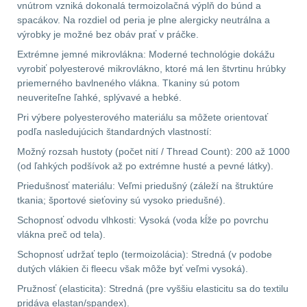
vnútrom vzniká dokonalá termoizolačná výplň do búnd a
spacákov. Na rozdiel od peria je plne alergicky neutrálna a
AR15
11
výrobky je možné bez obáv prať v práčke.
Extrémne jemné mikrovlákna: Moderné technológie dokážu
AK47
10
vyrobiť polyesterové mikrovlákno, ktoré má len štvrtinu hrúbky
priemerného bavlneného vlákna. Tkaniny sú potom
.22
10
neuveriteľne ľahké, splývavé a hebké.
Pri výbere polyesterového materiálu sa môžete orientovať
.223 (5.56mm)
9
podľa nasledujúcich štandardných vlastností:
Možný rozsah hustoty (počet nití / Thread Count): 200 až 1000
.243 .260 (6.5mm)
7
(od ľahkých podšívok až po extrémne husté a pevné látky).
Priedušnosť materiálu: Veľmi priedušný (záleží na štruktúre
.270 .280 (7mm)
8
tkania; športové sieťoviny sú vysoko priedušné).
Schopnosť odvodu vlhkosti: Vysoká (voda kĺže po povrchu
.30 .308 (7.62mm)
vlákna preč od tela).
11
Schopnosť udržať teplo (termoizolácia): Stredná (v podobe
dutých vlákien či fleecu však môže byť veľmi vysoká).
12GA, 20GA
14
Pružnosť (elasticita): Stredná (pre vyššiu elasticitu sa do textilu
pridáva elastan/spandex).