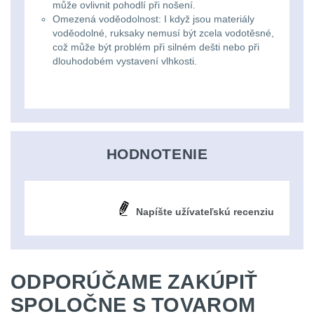
Li-
může ovlivnit pohodlí při nošení.
Nabíjačky
9
Omezená voděodolnost: I když jsou materiály
ion
voděodolné, ruksaky nemusí být zcela vodotěsné,
Náhradné diely
7
což může být problém při silném dešti nebo při
16340
dlouhodobém vystavení vlhkosti.
baterie
BATOHY A TAŠKY
(1563)
Čelové
Turistické a expediční
38
svetlá
HODNOTENIE
-
Městské batohy
41
čelovky
Batohy
216
Napíšte užívateľskú recenziu
Taktické
Méně než 10 L
13
svietidlá
10 - 20 L
26
ODPORÚČAME ZAKÚPIŤ
Lucerny
SPOLOČNE S TOVAROM
20 - 30 L
103
a