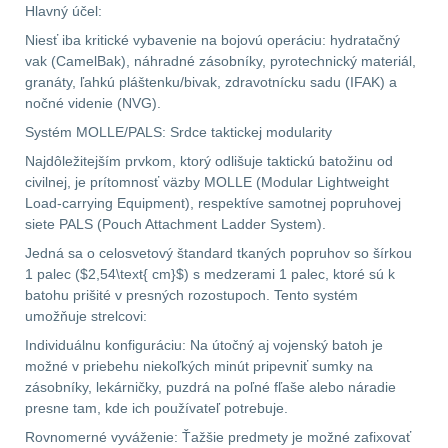
Hlavný účel:
LIKVIDÁCIA SKLADU
Niesť iba kritické vybavenie na bojovú operáciu: hydratačný
vak (CamelBak), náhradné zásobníky, pyrotechnický materiál,
(78)
granáty, ľahkú pláštenku/bivak, zdravotnícku sadu (IFAK) a
nočné videnie (NVG).
Horolezectvo
6
Systém MOLLE/PALS: Srdce taktickej modularity
Najdôležitejším prvkom, ktorý odlišuje taktickú batožinu od
Karabíny
1
civilnej, je prítomnosť väzby MOLLE (Modular Lightweight
Load-carrying Equipment), respektíve samotnej popruhovej
Laná
2
siete PALS (Pouch Attachment Ladder System).
Jedná sa o celosvetový štandard tkaných popruhov so šírkou
Magnézium
3
1 palec ($2,54\text{ cm}$) s medzerami 1 palec, ktoré sú k
batohu prišité v presných rozostupoch. Tento systém
Outdoorová obuv
umožňuje strelcovi:
1
Individuálnu konfiguráciu: Na útočný aj vojenský batoh je
Príslušenstvo
1
možné v priebehu niekoľkých minút pripevniť sumky na
zásobníky, lekárničky, puzdrá na poľné fľaše alebo náradie
presne tam, kde ich používateľ potrebuje.
Oblečenie na turistiku
67
Rovnomerné vyváženie: Ťažšie predmety je možné zafixovať