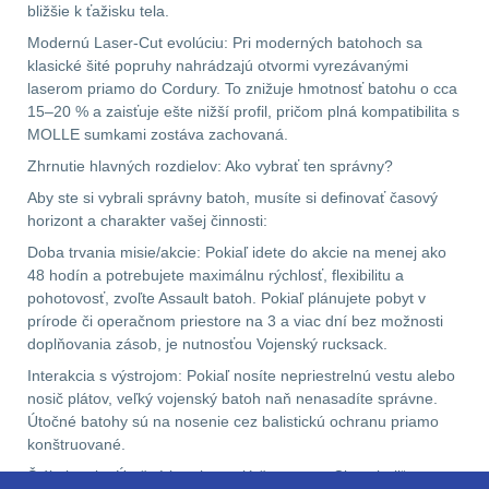
bližšie k ťažisku tela.
Pánske oblečenie na
Modernú Laser-Cut evolúciu: Pri moderných batohoch sa
turistiku
34
klasické šité popruhy nahrádzajú otvormi vyrezávanými
laserom priamo do Cordury. To znižuje hmotnosť batohu o cca
Dámske oblečenie na
15–20 % a zaisťuje ešte nižší profil, pričom plná kompatibilita s
turistiku
50
MOLLE sumkami zostáva zachovaná.
Zhrnutie hlavných rozdielov: Ako vybrať ten správny?
Termoprádlo
16
Aby ste si vybrali správny batoh, musíte si definovať časový
horizont a charakter vašej činnosti:
Doba trvania misie/akcie: Pokiaľ idete do akcie na menej ako
48 hodín a potrebujete maximálnu rýchlosť, flexibilitu a
pohotovosť, zvoľte Assault batoh. Pokiaľ plánujete pobyt v
prírode či operačnom priestore na 3 a viac dní bez možnosti
doplňovania zásob, je nutnosťou Vojenský rucksack.
Interakcia s výstrojom: Pokiaľ nosíte nepriestrelnú vestu alebo
nosič plátov, veľký vojenský batoh naň nenasadíte správne.
Útočné batohy sú na nosenie cez balistickú ochranu priamo
konštruované.
Štýl plnenia: Útočné batohy majú často tzv. „Clamshell“