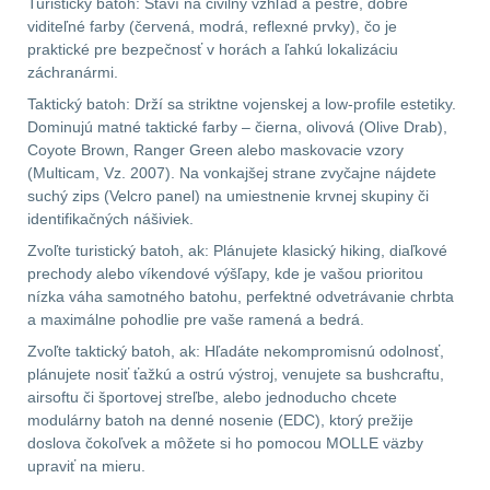
Turistický batoh: Staví na civilný vzhľad a pestré, dobre
.40 .41
10
viditeľné farby (červená, modrá, reflexné prvky), čo je
praktické pre bezpečnosť v horách a ľahkú lokalizáciu
.44 .45
11
záchranármi.
Taktický batoh: Drží sa striktne vojenskej a low-profile estetiky.
.357 .38 (9mm)
11
Dominujú matné taktické farby – čierna, olivová (Olive Drab),
Coyote Brown, Ranger Green alebo maskovacie vzory
(Multicam, Vz. 2007). Na vonkajšej strane zvyčajne nájdete
1911
8
suchý zips (Velcro panel) na umiestnenie krvnej skupiny či
identifikačných nášiviek.
AR10
6
Zvoľte turistický batoh, ak: Plánujete klasický hiking, diaľkové
prechody alebo víkendové výšľapy, kde je vašou prioritou
Náradie a nástroje k
nízka váha samotného batohu, perfektné odvetrávanie chrbta
zbraniam
33
a maximálne pohodlie pre vaše ramená a bedrá.
Zvoľte taktický batoh, ak: Hľadáte nekompromisnú odolnosť,
AR15
19
plánujete nosiť ťažkú a ostrú výstroj, venujete sa bushcraftu,
airsoftu či športovej streľbe, alebo jednoducho chcete
AK47
9
modulárny batoh na denné nosenie (EDC), ktorý prežije
doslova čokoľvek a môžete si ho pomocou MOLLE väzby
upraviť na mieru.
.22
7