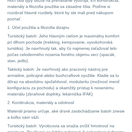
Hoci oba typy slúžia na prenášanie výstroja, ich konštrukcia,
materiály a filozofia použitia sa zásadne líšia. Poďme si
DOPLNKY K
rozobrať hlavné rozdiely, ktoré by ste mali pred nákupom
ZBRANIAM
(661)
poznať.
1. Účel použitia a filozofia dizajnu
Montáže na zbraň
556
Turistický batoh: Jeho hlavným cieľom je maximálny komfort
pri dlhom pochode (trekking, kempovanie, vysokohorská
Montáže pro svítilny
turistika). Je navrhnutý tak, aby čo najmenej zaťažoval telo
18
počas celodenného nosenia fixného objemu vecí (spacák,
stan, jedlo).
Boční montáže
11
Taktický batoh: Je navrhnutý ako pracovný nástroj pre
armádne, policajné alebo bushcraftové využitie. Kladie sa tu
dôraz na absolútnu spoľahlivosť, modularitu (možnosť meniť
Adaptéry a risery
38
konfiguráciu za pochodu) a okamžitý prístup k nesenému
materiálu (zbraňové doplnky, lekárnička IFAK).
Montáže pro optiku
2. Konštrukcia, materiály a odolnosť
180
Materiál priamo určuje, aké drsné zaobchádzanie batoh znesie
a koľko sám váži.
Montáže na hlaveň
3
Turistický batoh: Výrobcovia sa snažia znížiť hmotnosť na