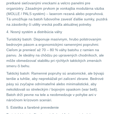
pretkané sieťovanými vreckami a velcro panelmi pre
organizéry. Zásadným prvkom je vonkajšia modulárna väzba
AR15
12
(MOLLE / PALS systém) – laserom rezaná alebo popruhová.
Tá umožňuje na batoh ľubovoľne zavesiť ďalšie sumky, puzdrá
AK47
10
na zásobníky či utility vrecká podľa aktuálnej potreby.
4. Nosný systém a distribúcia váhy
.22
10
Turistický batoh: Disponuje masívnym, hrubo polstrovaným
bedrovým pásom a ergonomickými ramennými popruhmi.
.223 (5.56mm)
9
Cieľom je preniesť až 70 – 80 % váhy batohu z ramien na
panvu. Je ideálny na chôdzu po upravených chodníkoch, ale
môže obmedzovať stabilitu pri rýchlych taktických zmenách
.243 .260 (6.5mm)
7
smeru či behu.
Taktický batoh: Ramenné popruhy sú anatomické, ale bývajú
.270 .280 (7mm)
8
tenšie a tuhšie, aby neprekážali pri zalícení zbrane. Bedrové
pásy sú zvyčajne odnímateľné alebo minimalistické, aby
.30 .308 (7.62mm)
nekolidovali so streleckým / bojovým opaskom (war belt).
11
Batoh drží pevne na tele a neobmedzuje v pohybe ani v
náročnom krízovom scenári.
12GA, 20GA
14
5. Estetika a farebné prevedenie