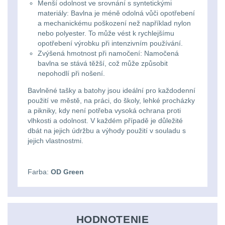
Li-
Menší odolnost ve srovnání s syntetickými
Nabíjačky
9
materiály: Bavlna je méně odolná vůči opotřebení
ion
a mechanickému poškození než například nylon
Náhradné diely
7
nebo polyester. To může vést k rychlejšímu
16340
opotřebení výrobku při intenzivním používání.
baterie
Zvýšená hmotnost při namočení: Namočená
BATOHY A TAŠKY
bavlna se stává těžší, což může způsobit
(1563)
nepohodlí při nošení.
Čelové
Bavlněné tašky a batohy jsou ideální pro každodenní
Turistické a expediční
38
svetlá
použití ve městě, na práci, do školy, lehké procházky
a pikniky, kdy není potřeba vysoká ochrana proti
-
Městské batohy
vlhkosti a odolnost. V každém případě je důležité
41
dbát na jejich údržbu a výhody použití v souladu s
čelovky
jejich vlastnostmi.
Batohy
216
Taktické
Méně než 10 L
13
Farba:
OD Green
svietidlá
10 - 20 L
26
Lucerny
HODNOTENIE
20 - 30 L
103
a