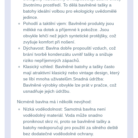
Svítilny
životnímu prostředí. To dělá bavlněné tašky a
Peněženky
pro
batohy ideální volbou pro ekologicky uvědomělé
Svietidlá s magnetom
2
jedince.
21700
Doplňky
Pohodlí a taktilní vjem: Bavlněné produkty jsou
Svietidlá CRI≥90
1
měkké na dotek a příjemné k pokožce. Jsou
baterie
k
obvykle lehčí než jejich syntetické protějšky, což
zvyšuje komfort při nošení.
Laserové značkovače
9
batohům
Dýchavost: Bavlna dobře propouští vzduch, což
Svítilny
brání tvorbě kondenzátu uvnitř tašky a snižuje
Držiaky a
pro
riziko nepříjemných zápachů.
príslušenstvo
34
Klasický vzhled: Bavlněné batohy a tašky často
26650
mají atraktivní klasický nebo vintage design, který
se líbí mnoha uživatelům.Snadná údržba:
7
baterie
Bavlněné výrobky obvykle lze prát v pračce, což
usnadňuje jejich údržbu.
18650
1
Svítilny
Nicméně bavlna má i několik nevýhod:
pro
Nízká voděodolnost: Samotná bavlna není
14500 / AA / AAA
4
voděodolný materiál. Voda může snadno
CR123A
proniknout skrz ni, proto se bavlněné tašky a
16340 a CR123
1
batohy nedoporučují pro použití za silného deště
nebo
bez dodatečné voděodolné ochrany.