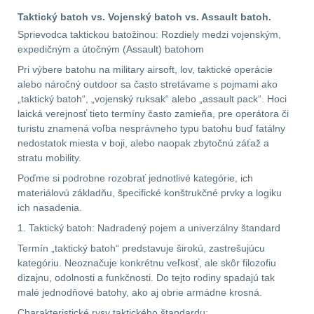
Taktický batoh vs. Vojenský batoh vs. Assault batoh.
.223 (5.56mm)
8
Sprievodca taktickou batožinou: Rozdiely medzi vojenským,
expedičným a útočným (Assault) batohom
.243 .260 (6.5mm)
7
Pri výbere batohu na military airsoft, lov, taktické operácie
alebo náročný outdoor sa často stretávame s pojmami ako
.270 .280 (7mm)
7
„taktický batoh“, „vojenský ruksak“ alebo „assault pack“. Hoci
laická verejnosť tieto termíny často zamieňa, pre operátora či
.30 .308 (7.62mm)
turistu znamená voľba nesprávneho typu batohu buď fatálny
11
nedostatok miesta v boji, alebo naopak zbytočnú záťaž a
stratu mobility.
12GA, 20GA
10
Poďme si podrobne rozobrať jednotlivé kategórie, ich
materiálovú základňu, špecifické konštrukčné prvky a logiku
ich nasadenia.
.40 .41
6
1. Taktický batoh: Nadradený pojem a univerzálny štandard
.44 .45
6
Termín „taktický batoh“ predstavuje širokú, zastrešujúcu
kategóriu. Neoznačuje konkrétnu veľkosť, ale skôr filozofiu
.357 .38 (9mm)
7
dizajnu, odolnosti a funkčnosti. Do tejto rodiny spadajú tak
malé jednodňové batohy, ako aj obrie armádne krosná.
1911
6
Charakteristické rysy taktického štandardu: