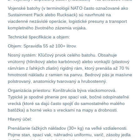
Vojenské batohy (v terminológii NATO často označované ako
Velký oční reliéf
1
Sustainment Pack alebo Rucksack) sú navrhnuté na
viacdenné nezávislé operácie, logistické presuny a transport
kompletného životného zázemia vojaka.
Na dlouhé vzdálenosti
13
Technické špecifikácie a objem:
Multi-range
32
Objem: Spravidla 55 až 100+ litrov.
Nosný systém: Kľúčový prvok celého batohu. Obsahuje
Krátka a střední
vnútorný (hliníkový alebo karbónový) alebo vonkajší (plastový
vzdálenost
16
rám/rám z ľahkých zliatin) rigidný rám, ktorý prenáša až 70 %
hmotnosti nákladu z ramien na panvu. Bedrový pás je masívne
polstrovaný, anatomicky tvarovaný a hrubostenný.
Monokuláry
5
Organizácia priestoru: Konštrukcia býva viackomorová.
Typické je spodné plnenie pre spací vak, bočné odopínateľné
Príslušenstvo pre
vrecká (ktoré sa dajú často spojiť do samostatného malého
optiku
9
batôžka) a horné veko s vreckami na mapy a drobnosti.
Hlavný účel:
OBLEČENIE
(316)
Prenášanie ťažkých nákladov (30+ kg) na veľké vzdialenosti.
Pojme stan, spací vak, náhradnú uniformu, varič, zásoby jedla
Nosičy a vesty
65