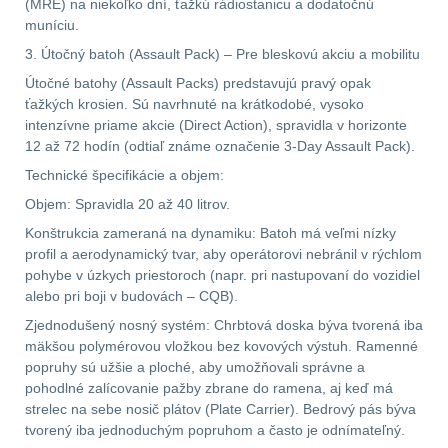
(MRE) na niekoľko dní, ťažkú rádiostanicu a dodatočnú
muníciu.
Prilby
4
3. Útočný batoh (Assault Pack) – Pre bleskovú akciu a mobilitu
Útočné batohy (Assault Packs) predstavujú pravý opak
Šiltovky
29
ťažkých krosien. Sú navrhnuté na krátkodobé, vysoko
intenzívne priame akcie (Direct Action), spravidla v horizonte
Taktické opasky
45
12 až 72 hodín (odtiaľ známe označenie 3-Day Assault Pack).
Technické špecifikácie a objem:
Chrániče
10
Objem: Spravidla 20 až 40 litrov.
Konštrukcia zameraná na dynamiku: Batoh má veľmi nízky
Ponča a pláštěnky
11
profil a aerodynamický tvar, aby operátorovi nebránil v rýchlom
pohybe v úzkych priestoroch (napr. pri nastupovaní do vozidiel
Čepice, kukly, šátky
24
alebo pri boji v budovách – CQB).
Zjednodušený nosný systém: Chrbtová doska býva tvorená iba
Chrániče sluchu
7
mäkšou polymérovou vložkou bez kovových výstuh. Ramenné
popruhy sú užšie a ploché, aby umožňovali správne a
Nášivky
74
pohodlné zalícovanie pažby zbrane do ramena, aj keď má
strelec na sebe nosič plátov (Plate Carrier). Bedrový pás býva
tvorený iba jednoduchým popruhom a často je odnímateľný.
Ostatní
50