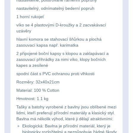
Ostatní
nastavitelné, polstrované ramenní popruhy
Univerzalní
střední
lm
Čelové svetlá - čelovky
3
nastavitelný, odnímatelný bederní popruh
tašky
vzdálenost
1 horní rukojeť
Svítilny
Taktické svietidlá
10
víko se 4 plastovými D-kroužky a 2 zacvakávací
Přepravne
Monokuláry
pro
uzávěry
Lucerny a kempingové
tašky
hlavní komora se stahovací šňůrkou a plochá
AA/AAA/14500
lampy
1
Príslušenstvo
zasouvací kapsa např. karimatka
na
Li-
2 připojené boční kapsy s klopou a zaklapávací a
pre
Potápačské svetlá
2
zbraně
zasouvací přihrádky za nimi víko, klopy bočních
Ion
optiku
kapes a zesílené
baterie
Kapesní svítilny
4
spodní část s PVC ochranou proti vlhkosti
Hydratační
Rozměry: 32x40x21cm
vaky
Policejní svítilny
4
Svítilny
Material: 100 % Cotton
pro
Hmotnost: 1.1 kg
Vyhledávací svítilny
5
Pouzdra
Tašky a batohy vyrobené z bavlny jsou oblíbené mezi
18650
a
lidmi, kteří preferují přírodní materiály a klasický styl.
Lovecké svítilny
1
baterie
Bavlna má několik výhod, které ji dělají atraktivními:
Kapsy
Ekologická: Bavlna je přírodní materiál, který je
Nabíjacie baterky
6
biologicky rozložitelný a nezpůsobuje žádné škody