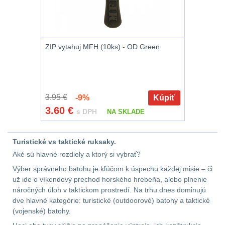
Zámky
1
Nepromokavý potahy
a vaky
18
ZIP vytahuj MFH (10ks) - OD Green
Adaptéry
32
Nože
164
3.95 €
-9%
Kúpiť
3.60
€
s DPH
NA SKLADE
Taktická pera
4
Láhve
16
Turistické vs taktické ruksaky.
Aké sú hlavné rozdiely a ktorý si vybrať?
Lékárničky
17
Výber správneho batohu je kľúčom k úspechu každej misie – či
už ide o víkendový prechod horského hrebeňa, alebo plnenie
Na přežití
25
náročných úloh v taktickom prostredí. Na trhu dnes dominujú
dve hlavné kategórie: turistické (outdoorové) batohy a taktické
(vojenské) batohy.
Ostatní
45