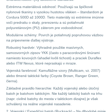
Extrémna materiálová odolnosť: Používajú sa špičkové
AR10
4
nylonové tkaniny s vysokou hustotou vlákien – štandardom je
Cordura 500D až 1000D. Tieto materiály sú extrémne imúnne
voči predratiu o skaly, prerezeniu a sú potiahnuté
Popruhy a poutka
40
polyuretánovým (PU) záterom pre vodoodolnosť.
Modulárne schémy: Povrch je potiahnutý popruhovou väzbou
OPTIKY
(145)
na pripevnenie ďalšej výstroje.
Robustný hardvér: Výhradné použitie masívnych,
Kolimátory
53
samosvorných zipsov YKK (často s paracordovými šnúrami
namiesto kovových ťahadiel kvôli tichosti) a praciek Duraflex
Zvětšovací moduly
5
alebo ITW Nexus, ktoré nepraskajú v mraze.
Vojenská farebnosť: Kamuflážne vzory (Multicam, vz. 2007)
CQB
21
alebo tlmené taktické farby (Coyote Brown, Ranger Green,
čierna).
Na vzduchovku
15
Základné pravidlo hierarchie: Každý vojenský alebo útočný
batoh je batohom taktickým. Nie každý taktický batoh na trhu
Na kuše
2
(napr. civilné batohy do mesta v taktickom dizajne) je však
schválený na reálne vojenské nasadenie.
Přesné střílení
22
2. Vojenský / Expedičný batoh (Rucksack) – Na dlhodobé misie