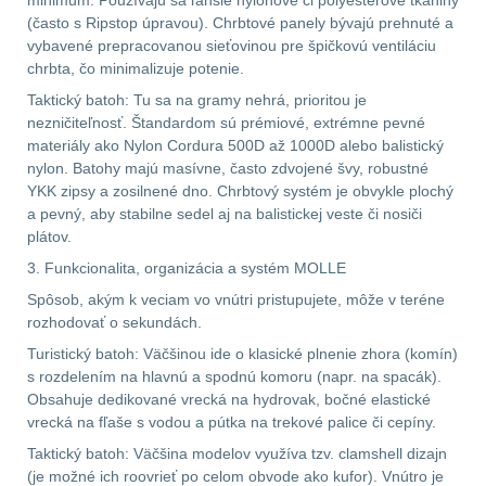
minimum. Používajú sa ľahšie nylonové či polyesterové tkaniny
Předpažbí
55
(často s Ripstop úpravou). Chrbtové panely bývajú prehnuté a
vybavené prepracovanou sieťovinou pre špičkovú ventiláciu
Pažby
51
chrbta, čo minimalizuje potenie.
Taktický batoh: Tu sa na gramy nehrá, prioritou je
Raily, lišty, krytky
66
nezničiteľnosť. Štandardom sú prémiové, extrémne pevné
materiály ako Nylon Cordura 500D až 1000D alebo balistický
Přední taktické
nylon. Batohy majú masívne, často zdvojené švy, robustné
rukojeti
50
YKK zipsy a zosilnené dno. Chrbtový systém je obvykle plochý
a pevný, aby stabilne sedel aj na balistickej veste či nosiči
plátov.
Mechanická mířidla
30
3. Funkcionalita, organizácia a systém MOLLE
Spôsob, akým k veciam vo vnútri pristupujete, môže v teréne
Pistolové rukojeti
20
rozhodovať o sekundách.
Turistický batoh: Väčšinou ide o klasické plnenie zhora (komín)
Dvojnožky
39
s rozdelením na hlavnú a spodnú komoru (napr. na spacák).
Obsahuje dedikované vrecká na hydrovak, bočné elastické
vrecká na fľaše s vodou a pútka na trekové palice či cepíny.
Príslušenstvo
18
Taktický batoh: Väčšina modelov využíva tzv. clamshell dizajn
(je možné ich roovrieť po celom obvode ako kufor). Vnútro je
Čistenie zbraní
38