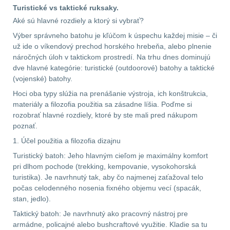
Ostatní
45
Turistické vs taktické ruksaky.
Aké sú hlavné rozdiely a ktorý si vybrať?
DOPLNKY K
Výber správneho batohu je kľúčom k úspechu každej misie – či
ZBRANIAM
(663)
už ide o víkendový prechod horského hrebeňa, alebo plnenie
náročných úloh v taktickom prostredí. Na trhu dnes dominujú
Montáže na zbraň
dve hlavné kategórie: turistické (outdoorové) batohy a taktické
556
(vojenské) batohy.
Montáže pro svítilny
Hoci oba typy slúžia na prenášanie výstroja, ich konštrukcia,
materiály a filozofia použitia sa zásadne líšia. Poďme si
18
rozobrať hlavné rozdiely, ktoré by ste mali pred nákupom
poznať.
Boční montáže
11
1. Účel použitia a filozofia dizajnu
Turistický batoh: Jeho hlavným cieľom je maximálny komfort
Adaptéry a risery
38
pri dlhom pochode (trekking, kempovanie, vysokohorská
turistika). Je navrhnutý tak, aby čo najmenej zaťažoval telo
Montáže pro optiku
počas celodenného nosenia fixného objemu vecí (spacák,
180
stan, jedlo).
Taktický batoh: Je navrhnutý ako pracovný nástroj pre
Montáže na hlaveň
3
armádne, policajné alebo bushcraftové využitie. Kladie sa tu