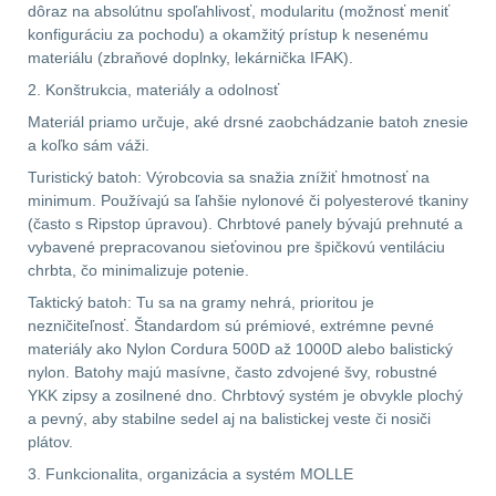
dôraz na absolútnu spoľahlivosť, modularitu (možnosť meniť
Předpažbí
55
konfiguráciu za pochodu) a okamžitý prístup k nesenému
materiálu (zbraňové doplnky, lekárnička IFAK).
Pažby
51
2. Konštrukcia, materiály a odolnosť
Materiál priamo určuje, aké drsné zaobchádzanie batoh znesie
Raily, lišty, krytky
66
a koľko sám váži.
Turistický batoh: Výrobcovia sa snažia znížiť hmotnosť na
Přední taktické
minimum. Používajú sa ľahšie nylonové či polyesterové tkaniny
rukojeti
50
(často s Ripstop úpravou). Chrbtové panely bývajú prehnuté a
vybavené prepracovanou sieťovinou pre špičkovú ventiláciu
chrbta, čo minimalizuje potenie.
Mechanická mířidla
30
Taktický batoh: Tu sa na gramy nehrá, prioritou je
nezničiteľnosť. Štandardom sú prémiové, extrémne pevné
materiály ako Nylon Cordura 500D až 1000D alebo balistický
Pistolové rukojeti
20
nylon. Batohy majú masívne, často zdvojené švy, robustné
YKK zipsy a zosilnené dno. Chrbtový systém je obvykle plochý
Dvojnožky
39
a pevný, aby stabilne sedel aj na balistickej veste či nosiči
plátov.
Príslušenstvo
18
3. Funkcionalita, organizácia a systém MOLLE