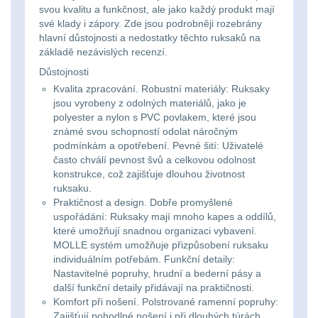
Svítilny
svou kvalitu a funkčnost, ale jako každý produkt mají
Peněženky
své klady i zápory. Zde jsou podrobněji rozebrány
pro
Svietidlá s magnetom
2
hlavní důstojnosti a nedostatky těchto ruksaků na
21700
Doplňky
základě nezávislých recenzí.
Svietidlá CRI≥90
1
Důstojnosti
baterie
k
Kvalita zpracování. Robustní materiály: Ruksaky
Laserové značkovače
9
batohům
jsou vyrobeny z odolných materiálů, jako je
Svítilny
polyester a nylon s PVC povlakem, které jsou
známé svou schopností odolat náročným
Držiaky a
pro
podmínkám a opotřebení. Pevné šití: Uživatelé
príslušenstvo
34
často chválí pevnost švů a celkovou odolnost
26650
konstrukce, což zajišťuje dlouhou životnost
7
baterie
ruksaku.
Praktičnost a design. Dobře promyšlené
uspořádání: Ruksaky mají mnoho kapes a oddílů,
18650
1
Svítilny
které umožňují snadnou organizaci vybavení.
MOLLE systém umožňuje přizpůsobení ruksaku
pro
14500 / AA / AAA
4
individuálním potřebám. Funkční detaily:
CR123A
Nastavitelné popruhy, hrudní a bederní pásy a
další funkční detaily přidávají na praktičnosti.
16340 a CR123
1
nebo
Komfort při nošení. Polstrované ramenní popruhy:
Zajišťují pohodlné nošení i při dlouhých túrách