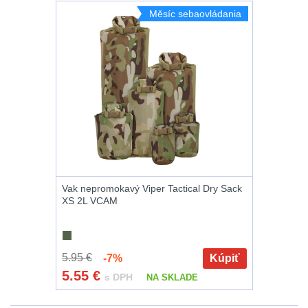
Měsíc sebaovládania
Zámky
1
Nepromokavý potahy
a vaky
18
Adaptéry
33
Nože
164
Taktická pera
5
Vak nepromokavý Viper Tactical Dry Sack
XS 2L VCAM
Láhve
16
Lékárničky
17
5.95 €
-7%
Kúpiť
Na přežití
25
5.55
€
s DPH
NA SKLADE