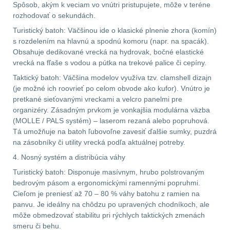
Spôsob, akým k veciam vo vnútri pristupujete, môže v teréne
Čistenie zbraní
39
rozhodovať o sekundách.
Turistický batoh: Väčšinou ide o klasické plnenie zhora (komín)
AR15
12
s rozdelením na hlavnú a spodnú komoru (napr. na spacák).
Obsahuje dedikované vrecká na hydrovak, bočné elastické
AK47
10
vrecká na fľaše s vodou a pútka na trekové palice či cepíny.
Taktický batoh: Väčšina modelov využíva tzv. clamshell dizajn
.22
10
(je možné ich roovrieť po celom obvode ako kufor). Vnútro je
pretkané sieťovanými vreckami a velcro panelmi pre
organizéry. Zásadným prvkom je vonkajšia modulárna väzba
.223 (5.56mm)
9
(MOLLE / PALS systém) – laserom rezaná alebo popruhová.
Tá umožňuje na batoh ľubovoľne zavesiť ďalšie sumky, puzdrá
.243 .260 (6.5mm)
7
na zásobníky či utility vrecká podľa aktuálnej potreby.
4. Nosný systém a distribúcia váhy
.270 .280 (7mm)
8
Turistický batoh: Disponuje masívnym, hrubo polstrovaným
bedrovým pásom a ergonomickými ramennými popruhmi.
.30 .308 (7.62mm)
Cieľom je preniesť až 70 – 80 % váhy batohu z ramien na
11
panvu. Je ideálny na chôdzu po upravených chodníkoch, ale
môže obmedzovať stabilitu pri rýchlych taktických zmenách
12GA, 20GA
14
smeru či behu.