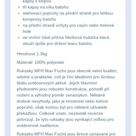
Ostatní
kapsy s klopou
Univerzalní
střední
lm
Čelové svetlá - čelovky
tři kapsy na víku batohu
3
tašky
vzdálenost
stahovací popruhy na přední straně pro lehkou
kompresy batohu
Svítilny
Taktické svietidlá
10
na přední straně úchyty pro cepín nebo trekové
Přepravne
Monokuláry
pro
hole
Lucerny a kempingové
ve vrchní části příčná hliníková trubička která
tašky
AA/AAA/14500
slouží spíše pro držení tvaru batohu
lampy
1
Príslušenstvo
na
Li-
Hmotnost 1.3kg
pre
Potápačské svetlá
2
zbraně
Ion
Materiál: 100% polyester
optiku
Ruksaky MFH Max Fuchs jsou obecně velmi kvalitní,
baterie
Kapesní svítilny
4
odolné a praktické, což je činí ideálními pro širokou
Hydratační
škálu outdoorových aktivit. Jejich hlavními
vaky
Policejní svítilny
4
Svítilny
přednostmi jsou robustní konstrukce, pohodlí při
nošení a výhodný poměr cena/výkon. Některé
pro
drobné nevýhody, jako je hmotnost nebo tuhost
Vyhledávací svítilny
5
Pouzdra
popruhů, však mohou být pro některé uživatele
18650
překážkou. Celkově vzato, nezávislé recenze
a
Lovecké svítilny
1
potvrzují, že tyto ruksaky jsou vynikající volbou pro
baterie
Kapsy
outdoorové nadšence.
Nabíjacie baterky
6
Ruksaky MFH Max Fuchs jsou široce uznávané pro