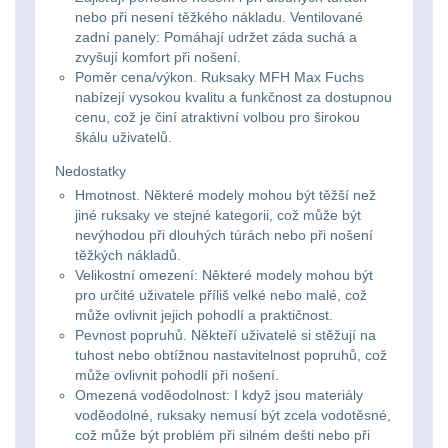
Li-
Nabíjačky
9
nebo při nesení těžkého nákladu. Ventilované
zadní panely: Pomáhají udržet záda suchá a
ion
Náhradné diely
zvyšují komfort při nošení.
7
16340
Poměr cena/výkon. Ruksaky MFH Max Fuchs
nabízejí vysokou kvalitu a funkčnost za dostupnou
baterie
BATOHY A TAŠKY
cenu, což je činí atraktivní volbou pro širokou
škálu uživatelů.
(1568)
Čelové
Nedostatky
Turistické a
svetlá
Hmotnost. Některé modely mohou být těžší než
expediční
jiné ruksaky ve stejné kategorii, což může být
38
-
nevýhodou při dlouhých túrách nebo při nošení
těžkých nákladů.
čelovky
Městské batohy
41
Velikostní omezení: Některé modely mohou být
pro určité uživatele příliš velké nebo malé, což
Batohy
216
může ovlivnit jejich pohodlí a praktičnost.
Taktické
Pevnost popruhů. Někteří uživatelé si stěžují na
svietidlá
tuhost nebo obtížnou nastavitelnost popruhů, což
Méně než 10 L
13
může ovlivnit pohodlí při nošení.
Omezená voděodolnost: I když jsou materiály
Lucerny
10 - 20 L
26
voděodolné, ruksaky nemusí být zcela vodotěsné,
což může být problém při silném dešti nebo při
a