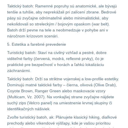
Taktický batoh: Ramenné popruhy sú anatomické, ale bývajú
.40 .41
11
tenšie a tuhšie, aby neprekážali pri zalícení zbrane. Bedrové
pásy sú zvyčajne odnímateľné alebo minimalistické, aby
nekolidovali so streleckým / bojovým opaskom (war belt).
.44 .45
12
Batoh drží pevne na tele a neobmedzuje v pohybe ani v
náročnom krízovom scenári.
.357 .38 (9mm)
12
5. Estetika a farebné prevedenie
1911
9
Turistický batoh: Staví na civilný vzhľad a pestré, dobre
viditeľné farby (červená, modrá, reflexné prvky), čo je
praktické pre bezpečnosť v horách a ľahkú lokalizáciu
AR10
6
záchranármi.
Taktický batoh: Drží sa striktne vojenskej a low-profile estetiky.
Náradie a nástroje k
Dominujú matné taktické farby – čierna, olivová (Olive Drab),
zbraniam
34
Coyote Brown, Ranger Green alebo maskovacie vzory
(Multicam, Vz. 2007). Na vonkajšej strane zvyčajne nájdete
AR15
19
suchý zips (Velcro panel) na umiestnenie krvnej skupiny či
identifikačných nášiviek.
AK47
9
Zvoľte turistický batoh, ak: Plánujete klasický hiking, diaľkové
prechody alebo víkendové výšľapy, kde je vašou prioritou