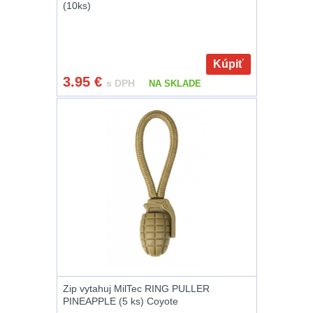
Zámky
1
(10ks)
Nepromokavý potahy
a vaky
18
Kúpiť
3.95
€
s DPH
NA SKLADE
Adaptéry
32
Nože
164
Taktická pera
4
Láhve
16
Lékárničky
17
Na přežití
25
Zip vytahuj MilTec RING PULLER
Ostatní
45
PINEAPPLE (5 ks) Coyote