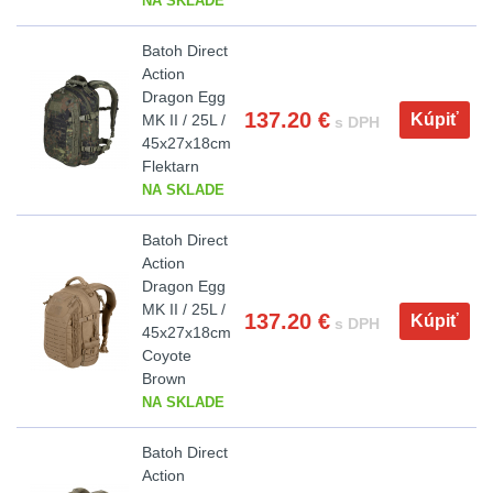
NA SKLADE
.223 (5.56mm)
8
Batoh Direct
Action
.243 .260 (6.5mm)
7
Dragon Egg
137.20
€
Kúpiť
MK II / 25L /
s DPH
.270 .280 (7mm)
7
45x27x18cm
Flektarn
NA SKLADE
.30 .308 (7.62mm)
11
Batoh Direct
Action
12GA, 20GA
10
Dragon Egg
MK II / 25L /
137.20
€
Kúpiť
s DPH
.40 .41
6
45x27x18cm
Coyote
Brown
.44 .45
6
NA SKLADE
.357 .38 (9mm)
7
Batoh Direct
Action
1911
6