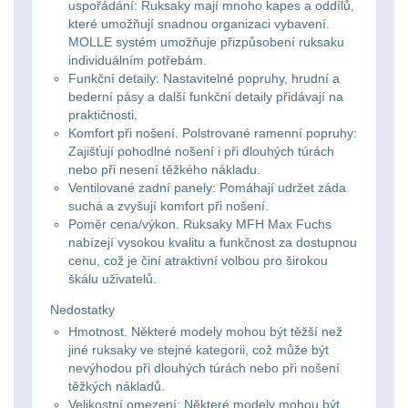
Li-
uspořádání: Ruksaky mají mnoho kapes a oddílů,
Nabíjačky
9
které umožňují snadnou organizaci vybavení.
ion
MOLLE systém umožňuje přizpůsobení ruksaku
Náhradné diely
7
individuálním potřebám.
16340
Funkční detaily: Nastavitelné popruhy, hrudní a
baterie
bederní pásy a další funkční detaily přidávají na
BATOHY A TAŠKY
praktičnosti.
(1563)
Komfort při nošení. Polstrované ramenní popruhy:
Čelové
Zajišťují pohodlné nošení i při dlouhých túrách
nebo při nesení těžkého nákladu.
Turistické a expediční
38
svetlá
Ventilované zadní panely: Pomáhají udržet záda
suchá a zvyšují komfort při nošení.
-
Městské batohy
41
Poměr cena/výkon. Ruksaky MFH Max Fuchs
čelovky
nabízejí vysokou kvalitu a funkčnost za dostupnou
cenu, což je činí atraktivní volbou pro širokou
Batohy
216
škálu uživatelů.
Taktické
Méně než 10 L
13
Nedostatky
svietidlá
Hmotnost. Některé modely mohou být těžší než
jiné ruksaky ve stejné kategorii, což může být
10 - 20 L
26
nevýhodou při dlouhých túrách nebo při nošení
Lucerny
těžkých nákladů.
20 - 30 L
103
a
Velikostní omezení: Některé modely mohou být