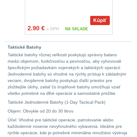
DOPLNKY K
ZBRANIAM
(661)
Kúpiť
2.90
€
s DPH
NA SKLADE
Montáže na zbraň
556
Taktické Batohy
Montáže pro svítilny
Taktické batohy rôznej veľkosti poskytujú správny balans
18
medzi objemom, funkčnosťou a pevnosťou, aby vyhovovali
špecifickým požiadavkám vojenských a taktických operácií.
Boční montáže
11
Jednodenné batohy sú vhodné na rýchly prístup k základným
veciam, dvojdenné batohy poskytujú ďalší priestor pre
Adaptéry a risery
38
zložitejšie úlohy, zatiaľ čo trojdňové batohy umožňujú vziať
všetko potrebné na dlhé operácie a samostatné prežitie.
Montáže pro optiku
Taktické Jednodenné Batohy (1-Day Tactical Pack)
180
Objem: Obvykle od 20 do 30 litrov.
Účel: Vhodné pre taktické operácie, patrolovanie alebo
Montáže na hlaveň
3
každodenné nosenie nevyhnutného vybavenia. Ideálne pre
rýchle operácie, kde je potrebné minimálne množstvo výstroja