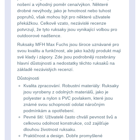
Svítilny
nošení a výhodný poměr cena/výkon. Některé
Peněženky
drobné nevýhody, jako je hmotnost nebo tuhost
pro
Svietidlá s magnetom
2
popruhů, však mohou být pro některé uživatele
21700
Doplňky
překážkou. Celkově vzato, nezávislé recenze
Svietidlá CRI≥90
1
potvrzují, že tyto ruksaky jsou vynikající volbou pro
baterie
k
outdoorové nadšence.
Laserové značkovače
9
batohům
Ruksaky MFH Max Fuchs jsou široce uznávané pro
Svítilny
svou kvalitu a funkčnost, ale jako každý produkt mají
své klady i zápory. Zde jsou podrobněji rozebrány
Držiaky a
pro
hlavní důstojnosti a nedostatky těchto ruksaků na
príslušenstvo
34
základě nezávislých recenzí.
26650
Důstojnosti
7
baterie
Kvalita zpracování. Robustní materiály: Ruksaky
jsou vyrobeny z odolných materiálů, jako je
18650
1
polyester a nylon s PVC povlakem, které jsou
Svítilny
známé svou schopností odolat náročným
pro
podmínkám a opotřebení.
14500 / AA / AAA
4
Pevné šití: Uživatelé často chválí pevnost švů a
CR123A
celkovou odolnost konstrukce, což zajišťuje
16340 a CR123
1
dlouhou životnost ruksaku.
nebo
Praktičnost a design.
Dobře promyšlené