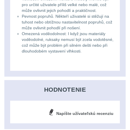
pro určité uživatele příliš velké nebo malé, což
kempingové
může ovlivnit jejich pohodlí a praktičnost.
Nad 30 L
74
Pevnost popruhů. Někteří uživatelé si stěžují na
lampy
tuhost nebo obtížnou nastavitelnost popruhů, což
Batohy přes rameno
může ovlivnit pohodlí při nošení.
15
Potápačské
Omezená voděodolnost: I když jsou materiály
voděodolné, ruksaky nemusí být zcela vodotěsné,
svetlá
což může být problém při silném dešti nebo při
Cestovní batohy a
dlouhodobém vystavení vlhkosti.
tašky
6
Kapesní
Dětské batohy
3
svítilny
Brašne a tašky
44
Policejní
HODNOTENIE
svítilny
Ledvinky
60
Duffle bagy
25
Vyhledávací
Napíšte užívateľskú recenziu
svítilny
Univerzalní tašky
59