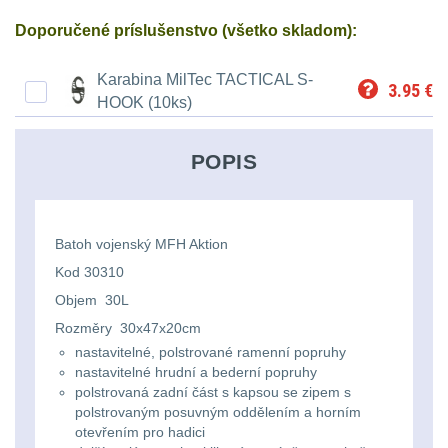
střílení
Chrániče
Nad 2000 lm
9
a
lm
zbraniam
Doporučené príslušenstvo (všetko skladom):
Kontakty
tašky
Velký
Ponča
Svítilny pro
510
Popruhy
Karabina MilTec TACTICAL S-
AA/AAA/14500 Li-Ion
oční
a
Stav
3.95
€
Dětské
HOOK (10ks)
baterie
3
Objednávky
-
a
reliéf
pláštěnky
batohy
990
poutka
Svítilny pro 18650
POPIS
Na
Čepice,
baterie
8
lm
Brašne
dlouhé
kukly,
a
Svítilny pro 21700
1000
vzdálenosti
šátky
Batoh vojenský MFH Aktion
baterie
3
tašky
-
Kod 30310
Multi-
Chrániče
Objem 30L
Svítilny pro 26650
2000
Ledvinky
baterie
1
Rozměry 30x47x20cm
range
sluchu
lm
nastavitelné, polstrované ramenní popruhy
Duffle
nastavitelné hrudní a bederní popruhy
Svítilny pro CR123A
Krátka
Nášivky
polstrovaná zadní část s kapsou se zipem s
Nad
nebo Li-ion 16340
bagy
polstrovaným posuvným oddělením a horním
baterie
a
5
2000
otevřením pro hadici