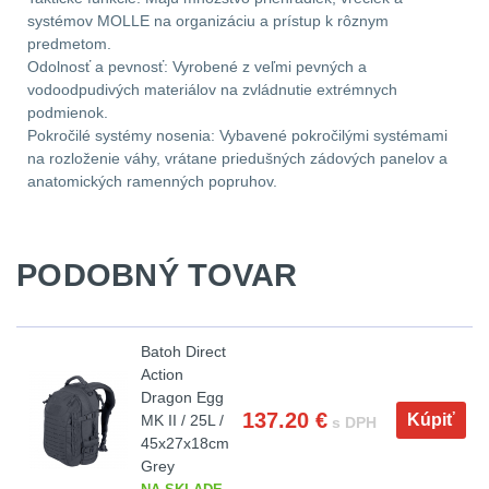
.40 .41
10
systémov MOLLE na organizáciu a prístup k rôznym
predmetom.
.44 .45
11
Odolnosť a pevnosť: Vyrobené z veľmi pevných a
vodoodpudivých materiálov na zvládnutie extrémnych
podmienok.
.357 .38 (9mm)
11
Pokročilé systémy nosenia: Vybavené pokročilými systémami
na rozloženie váhy, vrátane priedušných zádových panelov a
1911
8
anatomických ramenných popruhov.
AR10
6
PODOBNÝ TOVAR
Náradie a nástroje k
zbraniam
33
Batoh Direct
AR15
19
Action
Dragon Egg
AK47
9
137.20
€
Kúpiť
MK II / 25L /
s DPH
45x27x18cm
.22
7
Grey