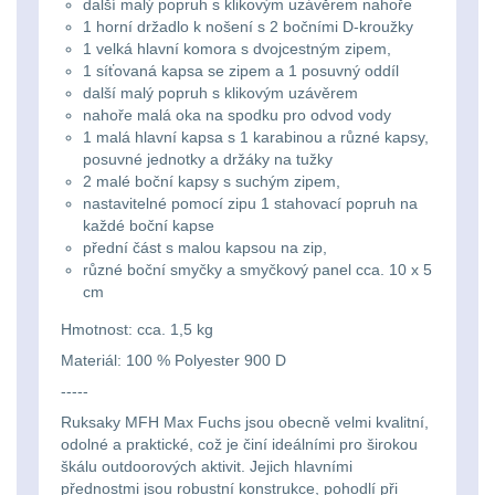
Ostatní
další malý popruh s klikovým uzávěrem nahoře
Univerzalní
střední
lm
Čelové svetlá - čelovky
3
1 horní držadlo k nošení s 2 bočními D-kroužky
tašky
vzdálenost
1 velká hlavní komora s dvojcestným zipem,
1 síťovaná kapsa se zipem a 1 posuvný oddíl
Svítilny
Taktické svietidlá
10
další malý popruh s klikovým uzávěrem
Přepravne
Monokuláry
pro
nahoře malá oka na spodku pro odvod vody
Lucerny a kempingové
1 malá hlavní kapsa s 1 karabinou a různé kapsy,
tašky
AA/AAA/14500
posuvné jednotky a držáky na tužky
lampy
1
Príslušenstvo
2 malé boční kapsy s suchým zipem,
na
Li-
nastavitelné pomocí zipu 1 stahovací popruh na
pre
Potápačské svetlá
2
zbraně
Ion
každé boční kapse
optiku
přední část s malou kapsou na zip,
baterie
Kapesní svítilny
4
různé boční smyčky a smyčkový panel cca. 10 x 5
Hydratační
cm
vaky
Policejní svítilny
4
Svítilny
Hmotnost: cca. 1,5 kg
Materiál: 100 % Polyester 900 D
pro
Vyhledávací svítilny
5
Pouzdra
-----
18650
a
Ruksaky MFH Max Fuchs jsou obecně velmi kvalitní,
Lovecké svítilny
1
baterie
odolné a praktické, což je činí ideálními pro širokou
Kapsy
škálu outdoorových aktivit. Jejich hlavními
Nabíjacie baterky
6
přednostmi jsou robustní konstrukce, pohodlí při