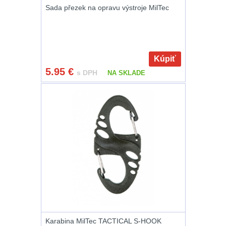
Sada přezek na opravu výstroje MilTec
Peněženky
14
Doplňky k batohům
533
Kúpiť
Ramenní popruhy a
5.95
€
s DPH
NA SKLADE
vycpávky
10
Karabiny a přezky
75
Kroužky, šňůrky,
koncovky
25
Nášivky
105
Samonavíjecí
držáky
1
Karabina MilTec TACTICAL S-HOOK