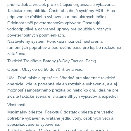
priehradiek a vreciek pre zložitejšiu organizáciu vybavenia.
Taktická kompatibilita: Často obsahujú systémy MOLLE na
AR15
12
pripevnenie ďalšieho vybavenia a modulárnych tašiek.
Odolnosť voči poveternostným vplyvom: Obsahujú
AK47
10
vodoodpudivé a ochranné úpravy pre použitie v rôznych
poveternostných podmienkach.
Nastaviteľný systém: Ponúkajú možnosť nastavenia
.22
10
ramenných popruhov a bedrového pásu pre lepšie rozloženie
zaťaženia.
.223 (5.56mm)
9
Taktické Trojdňové Batohy (3-Day Tactical Pack)
Objem: Obvykle od 50 do 70 litrov a viac.
.243 .260 (6.5mm)
7
Účel: Dlhé misie a operácie. Vhodné pre viadenné taktické
operácie, kde je potrebné nielen rozsiahle vybavenie, ale aj
.270 .280 (7mm)
8
možnosť samostatného prežitia po niekoľko dní. Ideálne pre
zložité taktické scenáre, vrátane dlhých výjazdov a expedícií.
.30 .308 (7.62mm)
Vlastnosti:
11
Maximálny priestor: Poskytujú dostatok miesta pre všetko
potrebné vybavenie, vrátane jedla, vody, osobných vecí a
12GA, 20GA
14
špecializovaného vybavenia.
Taktické funkcie: Majú množstvo priehradiek, vreciek a