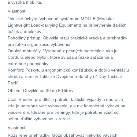
Předpažbí
55
a vysoká mobilita.
Vlastnosti:
Pažby
51
Taktické úchyty: Vybavené systémom MOLLE (Modular
Lightweight Load-carrying Equipment) na pripevnenie ďalších
Raily, lišty, krytky
66
tašiek a doplnkov.
Pohodlný prístup: Obvykle majú praktické vrecká a priehradky
pre ľahkú organizáciu vybavenia.
Přední taktické
Odolné materiály: Vyrobené z pevných materiálov, ako je
rukojeti
50
Cordura alebo Nylon, ktoré zvládajú ťažké zaťaženie a
extrémne podmienky.
Mechanická mířidla
Komfort: Poskytujú ergonomickú konštrukciu a dobrú ventiláciu
30
chrbta a ramien.Taktické Dvojdenné Batohy (2-Day Tactical
Pack)
Pistolové rukojeti
20
Objem: Obvykle od 30 do 50 litrov.
Účel: Vhodné pre dlhšie patrole, taktické výjazdy a operácie,
Dvojnožky
39
kde je potrebné viac vybavenia, ale nie kompletná výbava na
viaceré dni. Ideálne pre tréningy, kde je potrebné vziať so
sebou ďalšie vybavenie a zdroje.
Príslušenstvo
18
Vlastnosti:
Čistenie zbraní
Rozšírené priehradky: Môžu obsahovať niekoľko väčších
38