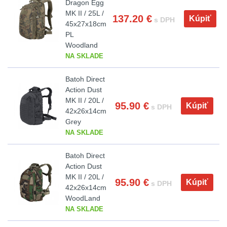
Dragon Egg
MK II / 25L /
137.20
€
Kúpiť
s DPH
AR10
4
45x27x18cm
PL
Woodland
Popruhy a poutka
40
NA SKLADE
OPTIKY
(145)
Batoh Direct
Action Dust
Kolimátory
53
MK II / 20L /
95.90
€
Kúpiť
s DPH
42x26x14cm
Grey
Zvětšovací moduly
5
NA SKLADE
CQB
21
Batoh Direct
Action Dust
Na vzduchovku
15
MK II / 20L /
95.90
€
Kúpiť
s DPH
42x26x14cm
WoodLand
Na kuše
2
NA SKLADE
Přesné střílení
22