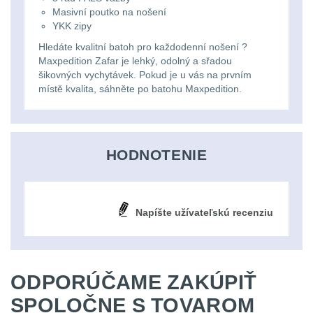
Svítilny
Masivní poutko na nošení
Peněženky
pro
YKK zipy
Svietidlá s magnetom
2
Hledáte kvalitní batoh pro každodenní nošení ?
21700
Doplňky
Maxpedition Zafar je lehký, odolný a sřadou
Svietidlá CRI≥90
1
baterie
k
šikovných vychytávek. Pokud je u vás na prvním
místě kvalita, sáhněte po batohu Maxpedition.
Laserové značkovače
9
batohům
Svítilny
Držiaky a
pro
príslušenstvo
34
HODNOTENIE
26650
7
baterie
Napíšte užívateľskú recenziu
18650
1
Svítilny
pro
14500 / AA / AAA
4
CR123A
ODPORÚČAME ZAKÚPIŤ
16340 a CR123
1
nebo
SPOLOČNE S TOVAROM