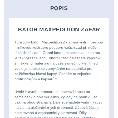
střílení
Chrániče
Nad 2000 lm
9
a
lm
zbraniam
POPIS
Kontakty
tašky
Velký
Ponča
Svítilny pro
510
Popruhy
AA/AAA/14500 Li-Ion
oční
a
Stav
Dětské
baterie
3
BATOH MAXPEDITION ZAFAR
Objednávky
-
a
reliéf
pláštěnky
batohy
990
poutka
Svítilny pro 18650
Turistický batoh Maxpedition Zafar má vnitřní pevnou
Na
Čepice,
baterie
8
hliníkovou kostrupro podporu vašich zad při nošení
lm
Brašne
těžších nákladů. Oproti batohům socelovou kostrou
dlouhé
kukly,
je tak výrazně lehčí. Vhorní části naleznete kapsičku
a
Svítilny pro 21700
1000
z měkkého materiálu na vaše slunečníbrýle. Hned
vzdálenosti
šátky
baterie
3
tašky
vedle je poutko se zamykáním na patentku pro
-
zajištěnízipu hlavní kapsy. Oceníte to zejména
Multi-
Chrániče
protizlodějům a kapsářům.
Svítilny pro 26650
2000
Ledvinky
baterie
1
range
sluchu
lm
Uvnitř hlavního prostoru se nachází kapsa na
Duffle
camelback o objemu 3 litry, vývody na hadičku jsou
Svítilny pro CR123A
Krátka
Nášivky
pak na obou stranách. Dále zdenajdete vnitřní kapsy
Nad
nebo Li-ion 16340
bagy
na zip na uloženírůzných drobností. Zádová část je
baterie
a
5
2000
polstrovaná a ergonomicky tvarovaná. Díky