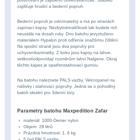
Ostatní
polstrování je zajištěno odvětrávánízad. Stabilitu
Univerzalní
střední
lm
zajišťuje hrudní a bederní popruh.
Čelové svetlá - čelovky
3
tašky
vzdálenost
Svítilny
Bederní popruh je odnímatelný a má po stranách
Taktické svietidlá
10
zapínací kapsy. Nezbytnémaličkosti tak budete mít
Přepravne
Monokuláry
pro
neustále na dosah ruky. Dno batohu jevyztuženo
Lucerny a kempingové
materiálem Hypalon proti odřenía snažšímu čištění.
tašky
AA/AAA/14500
lampy
1
Na spodní straně jsou dva popruhy pro
Príslušenstvo
na
uchyceníkarimatky. Z boku jsou kapsy na lahve,
Li-
pre
velikostíodpovídají rozměrům lahví Nalgene. Okraj
Potápačské svetlá
2
zbraně
Ion
těchto kapes je opatřenstahovací gumou.
optiku
baterie
Kapesní svítilny
4
Hydratační
Na batohu naleznete PALS vazby, Velcropanel na
nášivky i stahovací popruhy. Jedná se o pohodlný
vaky
Policejní svítilny
4
Svítilny
batoh ideální pro 3denní túry.
pro
Vyhledávací svítilny
5
Pouzdra
Parametry batohu Maxpedition Zafar
18650
a
materiál: 1000-Denier nylon
Lovecké svítilny
1
baterie
Objem: 28 litrů
Kapsy
Prázdná hmotnost: 1, 6 kg
Nabíjacie baterky
6
5 řad PALS vazby