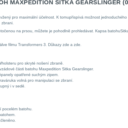
OH MAXPEDITION SITKA GEARSLINGER (0
navžený pro maximální účelnost. K tomupřispívá možnost jednoduchého
 zbrani.
 přetočenou na prsou, můžete je pohodlně prohledávat. Kapsa batohuS
álve filmu Transformers 3. Důkazy zde a zde.
holsteru pro skryté nošení zbraně.
 vzádové části batohu Maxpedition Sitka Gearslinger.
népanely opatřené suchým zipem.
aváruka volná pro manipulaci se zbraní.
upný i v sedě.
í pocelém batohu.
sbatohem.
zčleněno.