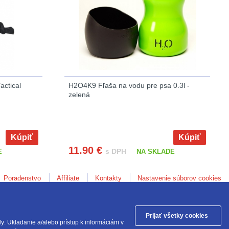
actical
H2O4K9 Fľaša na vodu pre psa 0.3l -
zelená
Kúpiť
Kúpiť
11.90
€
s DPH
E
NA SKLADE
Poradenstvo
Affiliate
Kontakty
Nastavenie súborov cookies
Anod.sk © 2026
Prijať všetky cookies
y: Ukladanie a/alebo prístup k informáciám v