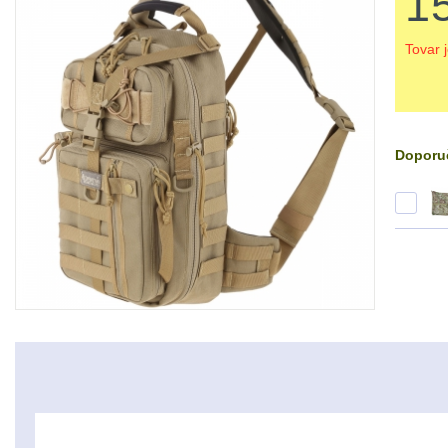
1
Tovar 
Doporuč