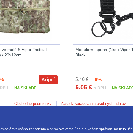
ové malé S Viper Tactical
Modulární spona (1ks.) Viper T
 / 20x12cm
Black
5.40 €
%
Kúpiť
-6%
5.05
€
 DPH
s DPH
NA SKLADE
NA SKLAD
Obchodné podmienky
Zásady spracovania osobných údajov
ormáciám z vášho zariadenia a spracovávame údaje o vašom správaní na tieto účel