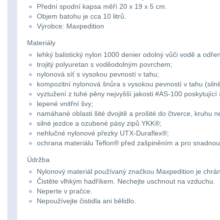
Přední spodní kapsa měří 20 x 19 x 5 cm.
Objem batohu je cca 10 litrů.
Výrobce: Maxpedition
Materiály
lehký balistický nylon 1000 denier odolný vůči vodě a odřen
trojitý polyuretan s voděodolným povrchem;
nylonová síť s vysokou pevností v tahu;
kompozitní nylonová šnůra s vysokou pevností v tahu (siln
vyztužení z tuhé pěny nejvyšší jakosti #AS-100 poskytujíc
lepené vnitřní švy;
namáhané oblasti šité dvojitě a prošité do čtverce, kruhu n
silné jezdce a ozubené pásy zipů YKK®;
nehlučné nylonové přezky UTX-Duraflex®;
ochrana materiálu Teflon® před zašpiněním a pro snadno
Údržba
Nylonový materiál používaný značkou Maxpedition je chrán
Čistěte vlhkým hadříkem. Nechejte uschnout na vzduchu.
Neperte v pračce.
Nepoužívejte čistidla ani bělidlo.