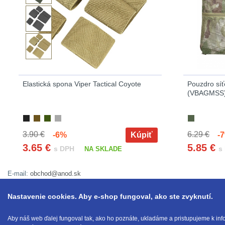
Elastická spona Viper Tactical Coyote
Pouzdro síť
(VBAGMSS)
3.90 €
6.29 €
-6%
Kúpiť
-7
3.65
€
5.85
€
s DPH
s
NA SKLADE
E-mail:
obchod@anod.sk
Nastavenie cookies. Aby e-shop fungoval, ako ste zvyknutí.
Aby náš web ďalej fungoval tak, ako ho poznáte, ukladáme a pristupujeme k inf
Tieto internetové stránky používajú súbory cookie.