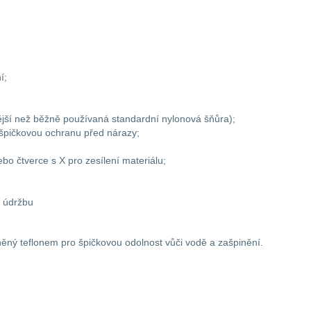
í;
ější než běžně používaná standardní nylonová šňůra);
í špičkovou ochranu před nárazy;
ebo čtverce s X pro zesílení materiálu;
u údržbu
ěný teflonem pro špičkovou odolnost vůči vodě a zašpinění.