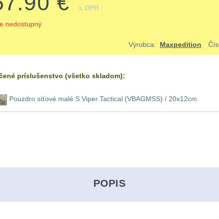
57.90 €
s DPH
je nedostupný
Výrobca:
Maxpedition
Čís
ené príslušenstvo (všetko skladom):
Pouzdro síťové malé S Viper Tactical (VBAGMSS) / 20x12cm
POPIS