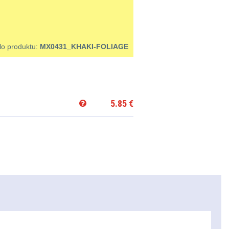
lo produktu:
MX0431_KHAKI-FOLIAGE
5.85
€