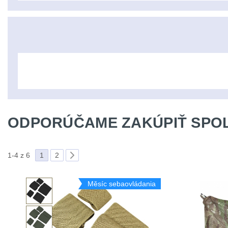
ODPORÚČAME ZAKÚPIŤ SPOL
1-4 z 6
1
2
Měsíc sebaovládania