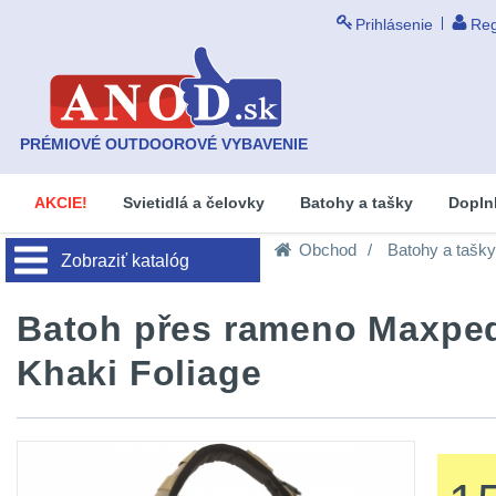
Prihlásenie
Reg
PRÉMIOVÉ OUTDOOROVÉ VYBAVENIE
AKCIE!
Svietidlá a čelovky
Batohy a tašky
Dopln
Obchod
Batohy a tašky
Zobraziť katalóg
Batoh přes rameno Maxpedi
Khaki Foliage