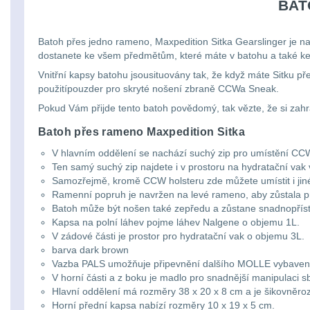
BAT
Batoh přes jedno rameno, Maxpedition Sitka Gearslinger je 
dostanete ke všem předmětům, které máte v batohu a také ke
Vnitřní kapsy batohu jsousituovány tak, že když máte Sitku
použitípouzder pro skryté nošení zbraně CCWa Sneak.
Pokud Vám přijde tento batoh povědomý, tak vězte, že si zahr
Batoh přes rameno Maxpedition Sitka
V hlavním oddělení se nachází suchý zip pro umístění CCW
Ten samý suchý zip najdete i v prostoru na hydratační vak
Samozřejmě, kromě CCW holsteru zde můžete umístit i ji
Ramenní popruh je navržen na levé rameno, aby zůstala pr
Batoh může být nošen také zepředu a zůstane snadnopříst
Kapsa na polní láhev pojme láhev Nalgene o objemu 1L.
V zádové části je prostor pro hydratační vak o objemu 3L.
barva dark brown
Vazba PALS umožňuje připevnění dalšího MOLLE vybaven
V horní části a z boku je madlo pro snadnější manipulaci 
Hlavní oddělení má rozměry 38 x 20 x 8 cm a je šikovněro
Horní přední kapsa nabízí rozměry 10 x 19 x 5 cm.