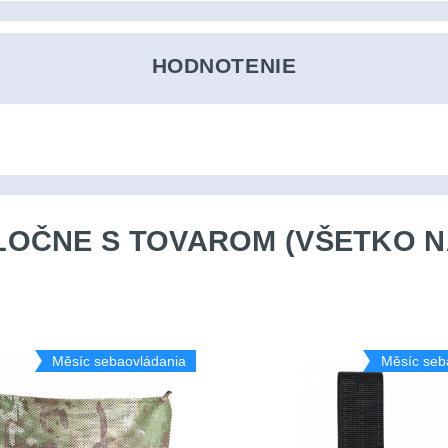
HODNOTENIE
OČNE S TOVAROM (VŠETKO N
Měsíc sebaovládania
Měsíc seb