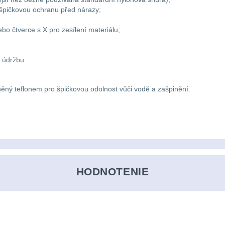
í špičkovou ochranu před nárazy;
ebo čtverce s X pro zesílení materiálu;
u údržbu
ěný teflonem pro špičkovou odolnost vůči vodě a zašpinění.
HODNOTENIE