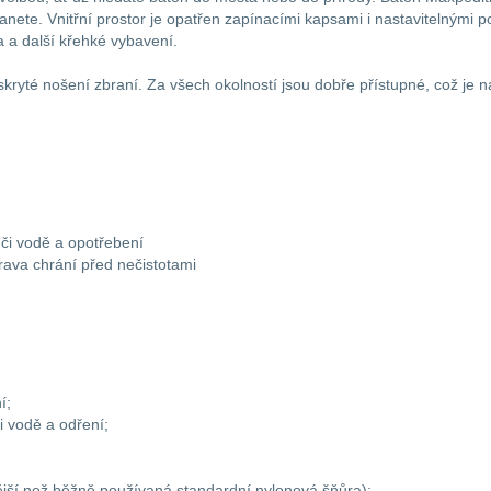
anete. Vnitřní prostor je opatřen zapínacími kapsami i nastavitelnými 
ka a další křehké vybavení.
 skryté nošení zbraní. Za všech okolností jsou dobře přístupné, což je 
ůči vodě a opotřebení
rava chrání před nečistotami
í;
i vodě a odření;
ější než běžně používaná standardní nylonová šňůra);