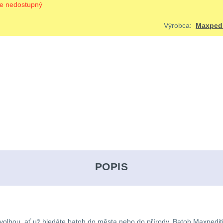
je nedostupný
Výrobca:
Maxpedi
POPIS
volbou, ať už hledáte batoh do města nebo do přírody. Batoh Maxpedit