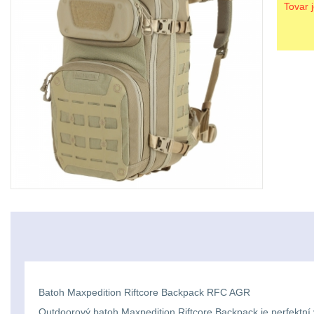
Tovar 
Batoh Maxpedition Riftcore Backpack RFC AGR
Outdoorový batoh Maxpedition Riftcore Backpack je perfektní 