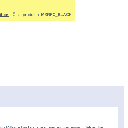
tion
Číslo produktu:
MXRFC_BLACK
ion Riftcore Backpack je proveden především inteligentně.