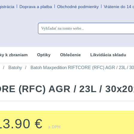
istrácia
Doprava a platba
Obchodné podmienky
Vrátenie do 14 
ky k zbraniam
Optiky
Oblečenie
Likvidácia skladu
Batohy
Batoh Maxpedition RIFTCORE (RFC) AGR / 23L / 3
RE (RFC) AGR / 23L / 30x2
13.90 €
s DPH