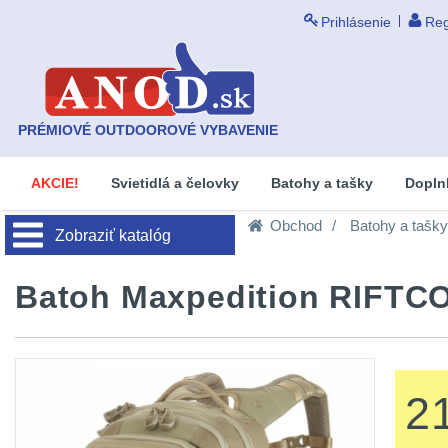
Prihlásenie
Reg
PRÉMIOVÉ OUTDOOROVÉ VYBAVENIE
AKCIE!
Svietidlá a čelovky
Batohy a tašky
Dopln
Obchod
Batohy a tašky
Zobraziť katalóg
Batoh Maxpedition RIFTCO
2