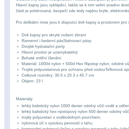
Hlavní kapsy jsou vyklápěcí, takže se k nim velmi snadno dost
části je polstrovaná, bezpečí zde tedy najdou brýle, elektroni
Pro delikátní mise jsou k dispozici dvě kapsy a prostorem pro
Dvě kapsy pro skryté nošení zbraní
Ramenní i bederní pásStahovací pásy
Dvojité hydratační porty
Hlavní prostor je uzamykatelný
Bohaté vnitřní členění
Materiál: 1000d nylon + 500d Hex Ripstop nylon, odolné v
Trojitá polyuretanová pro ochranu před vodouTeflonová úp
Celkové rozměry: 30.5 x 20.3 x 45.7 cm
Objem: 23 l
Materiály
lehký balistický nylon 1000 denier odolný vůči vodě a odřen
lehký balistický hex-ripstopový nylon 500 denier odolný vůč
trojitý polyuretan s voděodolným povrchem;
nylonová síť s vysokou pevností v tahu;
kompozitní nylonová šnůra s vysokou pevností v tahu (siln