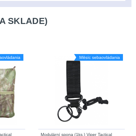
A SKLADE)
aovládania
Měsíc sebaovládania
ctical
Modulární spona (1ks.) Viper Tactical