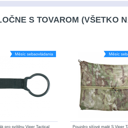
OČNE S TOVAROM (VŠETKO N
Měsíc sebaovládania
Měsíc seb
 pro svítilnu Viper Tactical
Pouzdro síťové malé S Viper Ta