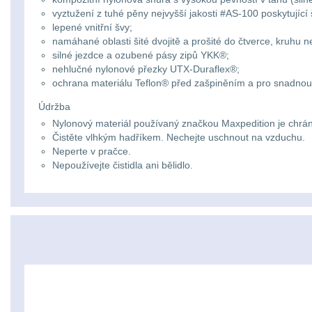
vyztužení z tuhé pěny nejvyšší jakosti #AS-100 poskytujíc
lepené vnitřní švy;
namáhané oblasti šité dvojitě a prošité do čtverce, kruhu n
silné jezdce a ozubené pásy zipů YKK®;
nehlučné nylonové přezky UTX-Duraflex®;
ochrana materiálu Teflon® před zašpiněním a pro snadno
Údržba
Nylonový materiál používaný značkou Maxpedition je chrán
Čistěte vlhkým hadříkem. Nechejte uschnout na vzduchu.
Neperte v pračce.
Nepoužívejte čistidla ani bělidlo.