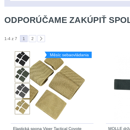
ODPORÚČAME ZAKÚPIŤ SPOL
1-4 z 7
1
2
Měsíc sebaovládania
Elastická spona Viper Tactical Coyote
MOLLE držák