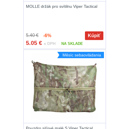
MOLLE držák pro svítilnu Viper Tactical
Peněženky
14
Doplňky k batohům
535
5.40 €
-6%
Kúpiť
Ramenní popruhy a
5.05
€
s DPH
NA SKLADE
vycpávky
10
Měsíc sebaovládania
Karabiny a přezky
75
Kroužky, šňůrky,
koncovky
25
Nášivky
105
Samonavíjecí
držáky
1
Pouzdro síťové malé S Viper Tactical