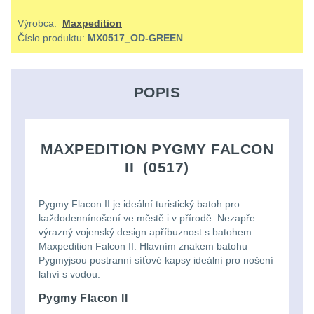
střílení
Chrániče
Nad 2000 lm
9
a
lm
zbraniam
Výrobca:
Maxpedition
Kontakty
tašky
Velký
Ponča
Číslo produktu:
MX0517_OD-GREEN
Svítilny pro
510
Popruhy
AA/AAA/14500 Li-Ion
oční
a
Stav
Dětské
baterie
3
Objednávky
-
a
reliéf
pláštěnky
POPIS
batohy
990
poutka
Svítilny pro 18650
Na
Čepice,
baterie
8
lm
Brašne
MAXPEDITION PYGMY FALCON
dlouhé
kukly,
a
Svítilny pro 21700
II (0517)
1000
vzdálenosti
šátky
baterie
3
tašky
-
Pygmy Flacon II je ideální turistický batoh pro
Multi-
Chrániče
Svítilny pro 26650
2000
každodennínošení ve městě i v přírodě. Nezapře
Ledvinky
baterie
1
výrazný vojenský design apříbuznost s batohem
range
sluchu
lm
Maxpedition Falcon II. Hlavním znakem batohu
Duffle
Pygmyjsou postranní síťové kapsy ideální pro nošení
Svítilny pro CR123A
Krátka
Nášivky
lahví s vodou.
Nad
nebo Li-ion 16340
bagy
baterie
a
5
Pygmy Flacon II
2000