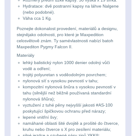
Rozměry přední úzké kapsy: 30 výška x 19 šířka.
Svítilny
Peněženky
Hydratace: dvě postranní kapsy na láhve Nalgene
pro
Svietidlá s magnetom
(nebo podobné).
2
Váha cca 1 Kg.
21700
Doplňky
Svietidlá CRI≥90
1
Poznejte dokonalost provedení, materiálů a designu,
baterie
k
stejnějako odolnosti, pro které je Maxpedition
celosvětově znám. Ty samévlastnosti nabízí batoh
Laserové značkovače
9
batohům
Maxpediton Pygmy Falcon II.
Svítilny
Materiály
Držiaky a
pro
lehký balistický nylon 1000 denier odolný vůči
príslušenstvo
34
vodě a odření;
26650
trojitý polyuretan s voděodolným povrchem;
7
baterie
nylonová síť s vysokou pevností v tahu;
kompozitní nylonová šnůra s vysokou pevností v
tahu (silnější než běžně používaná standardní
18650
1
Svítilny
nylonová šňůra);
vyztužení z tuhé pěny nejvyšší jakosti #AS-100
pro
14500 / AA / AAA
4
poskytující špičkovou ochranu před nárazy;
CR123A
lepené vnitřní švy;
namáhané oblasti šité dvojitě a prošité do čtverce,
16340 a CR123
1
nebo
kruhu nebo čtverce s X pro zesílení materiálu;
silné jezdce a ozubené pásy zipů YKK®;