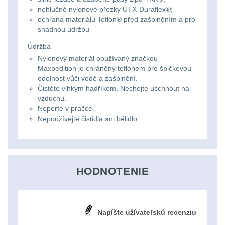
Li-
Nabíjačky
9
nehlučné nylonové přezky UTX-Duraflex®;
ion
ochrana materiálu Teflon® před zašpiněním a pro
Náhradné diely
7
snadnou údržbu
16340
Údržba
baterie
BATOHY A TAŠKY
Nylonový materiál používaný značkou
Maxpedition je chráněný teflonem pro špičkovou
(1568)
odolnost vůči vodě a zašpinění.
Čelové
Čistěte vlhkým hadříkem. Nechejte uschnout na
Turistické a expediční
38
svetlá
vzduchu.
Neperte v pračce.
-
Nepoužívejte čistidla ani bělidlo.
Městské batohy
41
čelovky
Batohy
216
Taktické
HODNOTENIE
Méně než 10 L
13
svietidlá
10 - 20 L
26
Lucerny
Napíšte užívateľskú recenziu
20 - 30 L
103
a