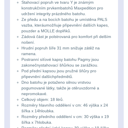
Ostatní
Univerzalní
střední
Stahovací popruh ve tvaru Y je známým
lm
Čelové svetlá - čelovky
3
konstrukčním prvkembatohů Maxpedition pro
tašky
vzdálenost
udržení integrity prázdného batohu.
Svítilny
Ze předu a na bocích batohu je umístěna PALS
Taktické svietidlá
10
vazba, kteráumožňuje připevnění dalších kapes,
Přepravne
Monokuláry
pro
pouzder a MOLLE doplňků.
Lucerny a kempingové
Zádová část je polstrovaná pro komfort při delším
tašky
AA/AAA/14500
lampy
1
nošení.
Príslušenstvo
na
Hrudní popruh šíře 31 mm snižuje zátěž na
Li-
pre
ramena.
Potápačské svetlá
2
zbraně
Ion
Postranní síťové kapsy batohu Pagmy jsou
optiku
zakonečnystahovací šňůrkou se zarážkou.
baterie
Kapesní svítilny
4
Pod přední kapsou jsou pružné šňůry pro
Hydratační
připevnění dalšíchpředmětů.
vaky
Dno batohu je potaženo silnou vrstvou
Policejní svítilny
4
Svítilny
pogumované látky, takže je otěruvzdorné a
pro
nepromokavé.
Vyhledávací svítilny
5
Pouzdra
Celkový objem: 18 litrů.
18650
Rozměry hlavního oddělení v cm: 46 výška x 24
a
šířka x 14hloubka.
Lovecké svítilny
1
baterie
Rozměry předního oddělení v cm: 30 výška x 19
Kapsy
šířka x 7hlobuka.
Nabíjacie baterky
6