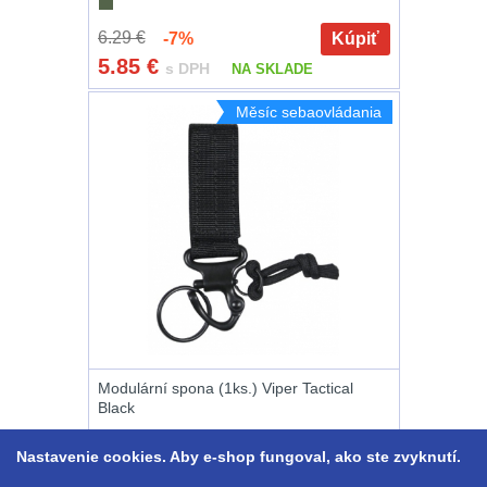
6.29 €
-7%
Kúpiť
Peněženky
14
5.85
€
s DPH
NA SKLADE
Doplňky k batohům
535
Měsíc sebaovládania
Ramenní popruhy a
vycpávky
10
Karabiny a přezky
75
Kroužky, šňůrky,
koncovky
25
Nášivky
105
Modulární spona (1ks.) Viper Tactical
Black
Samonavíjecí
držáky
1
Nastavenie cookies. Aby e-shop fungoval, ako ste zvyknutí.