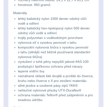
rozměry hlavního oddílu: 24,1 x 12,7 x 43,2 cm
Svítilny
Peněženky
hmotnost: 950 gramů
pro
Svietidlá s magnetom
2
Materiály
21700
Doplňky
lehký balistický nylon 1000 denier odolný vůči
Svietidlá CRI≥90
1
vodě a odření
baterie
k
lehký balistický hex-ripstopový nylon 500 denier
Laserové značkovače
odolný vůči vodě a odření
9
batohům
trojitý polyuretan s voděodolným povrchem
Svítilny
nylonová síť s vysokou pevností v tahu
Držiaky a
pro
kompozitní nylonová šnůra s vysokou pevností
príslušenstvo
34
v tahu (silnější než běžně používaná standardní
26650
nylonová šňůra)
vyztužení z tuhé pěny nejvyšší jakosti #AS-100
7
baterie
poskytující špičkovou ochranu před nárazy
lepené vnitřní švy
18650
1
Svítilny
namáhané oblasti šité dvojitě a prošité do čtverce,
kruhu nebo čtverce s X pro zesílení materiálu
pro
14500 / AA / AAA
silné jezdce a ozubené pásy zipů YKK®
4
nehlučné nylonové přezky UTX-Duraflex®
CR123A
ochrana materiálu Teflon® před zašpiněním a pro
16340 a CR123
1
nebo
snadnou údržbu