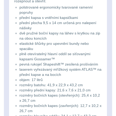
Ostatní
rozepnout a otevřít.
Univerzalní
střední
lm
Čelové svetlá - čelovky
3
polstrované ergonomicky tvarované ramenní
tašky
vzdálenost
popruhy
Svítilny
přední kapsa s vnitřními kapsičkami
Taktické svietidlá
10
přední plocha 9,5 x 14 cm určená pro nalepení
Přepravne
Monokuláry
pro
nášivky
Lucerny a kempingové
dvě pružné boční kapsy na láhev s krytkou na zip
tašky
AA/AAA/14500
lampy
1
na obou koncích
Príslušenstvo
na
elastické šňůrky pro upevnění bundy nebo
Li-
pre
spacáku
Potápačské svetlá
2
zbraně
Ion
plně otevíratelný hlavní oddíl se síťovanými
optiku
kapsami Gossamer™
baterie
Kapesní svítilny
4
pevná rukojeť Shapeshift™ zesílená prošíváním
Hydratační
laserem vyřezávaný mřížkový systém ATLAS™ na
vaky
přední kapse a na bocích
Policejní svítilny
4
Svítilny
objem: 17 litrů
pro
rozměry batohu: 41,9 x 22,9 x 43,2 cm
Vyhledávací svítilny
5
Pouzdra
rozměry přední kapsy: 21,6 x 7,6 x 21,0 cm
18650
rozměry bočních kapes (otevřených): 25,4 x 10,2
a
x 26,7 cm
Lovecké svítilny
1
baterie
rozměry bočních kapes (zavřených): 12,7 x 10,2 x
Kapsy
26,7 cm
Nabíjacie baterky
6