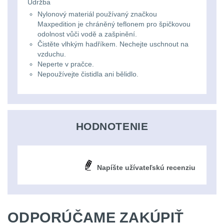
Li-
Údržba
Nabíjačky
9
Nylonový materiál používaný značkou
ion
Maxpedition je chráněný teflonem pro špičkovou
Náhradné diely
7
odolnost vůči vodě a zašpinění.
16340
Čistěte vlhkým hadříkem. Nechejte uschnout na
baterie
vzduchu.
BATOHY A TAŠKY
Neperte v pračce.
(1569)
Nepoužívejte čistidla ani bělidlo.
Čelové
Turistické a expediční
38
svetlá
-
Městské batohy
41
HODNOTENIE
čelovky
Batohy
217
Taktické
Napíšte užívateľskú recenziu
Méně než 10 L
13
svietidlá
10 - 20 L
26
Lucerny
ODPORÚČAME ZAKÚPIŤ
20 - 30 L
104
a