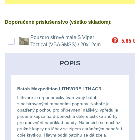
střílení
Chrániče
Nad 2000 lm
9
a
lm
zbraniam
Kontakty
tašky
Velký
Ponča
Svítilny pro
Doporučené príslušenstvo (všetko skladom):
510
Popruhy
AA/AAA/14500 Li-Ion
oční
a
Stav
Dětské
baterie
3
Objednávky
-
a
Pouzdro síťové malé S Viper
reliéf
pláštěnky
5.85
€
batohy
Tactical (VBAGMSS) / 20x12cm
990
poutka
Svítilny pro 18650
Na
Čepice,
baterie
8
lm
Brašne
POPIS
dlouhé
kukly,
a
Svítilny pro 21700
1000
vzdálenosti
šátky
baterie
3
tašky
-
Batoh Maxpedition LITHVORE LTH AGR
Multi-
Chrániče
Svítilny pro 26650
2000
Ledvinky
Lithvore je ergonomicky tvarovaný batoh
baterie
1
s polstrovanými ramenními popruhy. Nahoře je
range
sluchu
lm
opatřený plochou pro připevnění nášivky, vpředu je
Duffle
přidaná kapsa na drobnosti a dále elastické šňůrky
Svítilny pro CR123A
Krátka
Nášivky
pro upevnění například bundy. Na bocích se nachází
Nad
nebo Li-ion 16340
bagy
pružné kapsy na láhev se zipem chráněným nahoře i
baterie
a
5
2000
dole krytkou. Hlavní oddíl batohu se dá zcela