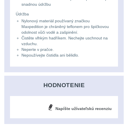
Li-
Nabíjačky
9
snadnou údržbu
ion
Údržba
Náhradné diely
7
16340
Nylonový materiál používaný značkou
Maxpedition je chráněný teflonem pro špičkovou
baterie
BATOHY A TAŠKY
odolnost vůči vodě a zašpinění.
Čistěte vlhkým hadříkem. Nechejte uschnout na
(1567)
vzduchu.
Čelové
Neperte v pračce.
Turistické a expediční
38
Nepoužívejte čistidla ani bělidlo.
svetlá
-
Městské batohy
41
čelovky
Batohy
216
HODNOTENIE
Taktické
Méně než 10 L
13
svietidlá
Napíšte užívateľskú recenziu
10 - 20 L
26
Lucerny
20 - 30 L
103
a