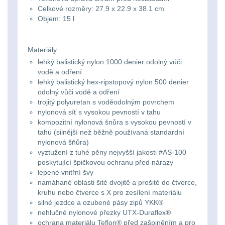
Svítilny
Celkové rozměry: 27.9 x 22.9 x 38.1 cm
Peněženky
pro
Objem: 15 l
Svietidlá s magnetom
2
21700
Doplňky
Svietidlá CRI≥90
1
Materiály
baterie
k
lehký balistický nylon 1000 denier odolný vůči
Laserové značkovače
9
batohům
vodě a odření
Svítilny
lehký balistický hex-ripstopový nylon 500 denier
odolný vůči vodě a odření
Držiaky a
pro
trojitý polyuretan s voděodolným povrchem
príslušenstvo
34
nylonová síť s vysokou pevností v tahu
26650
kompozitní nylonová šnůra s vysokou pevností v
7
baterie
tahu (silnější než běžně používaná standardní
nylonová šňůra)
vyztužení z tuhé pěny nejvyšší jakosti #AS-100
18650
1
Svítilny
poskytující špičkovou ochranu před nárazy
lepené vnitřní švy
pro
14500 / AA / AAA
4
namáhané oblasti šité dvojitě a prošité do čtverce,
kruhu nebo čtverce s X pro zesílení materiálu
CR123A
silné jezdce a ozubené pásy zipů YKK®
16340 a CR123
1
nebo
nehlučné nylonové přezky UTX-Duraflex®
ochrana materiálu Teflon® před zašpiněním a pro