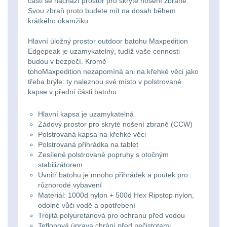
Ostatní
části se nachází prostor pro skryté nošení zbraně.
Univerzalní
střední
lm
Svou zbraň proto budete mít na dosah během
Čelové svetlá - čelovky
3
krátkého okamžiku.
tašky
vzdálenost
Svítilny
Taktické svietidlá
10
Hlavní úložný prostor outdoor batohu Maxpedition
Přepravne
Monokuláry
Edgepeak je uzamykatelný, tudíž vaše cennosti
pro
Lucerny a kempingové
budou v bezpečí. Kromě
tašky
AA/AAA/14500
tohoMaxpedition nezapomíná ani na křehké věci jako
lampy
1
Príslušenstvo
třeba brýle: ty naleznou své místo v polstrované
na
Li-
kapse v přední části batohu.
pre
Potápačské svetlá
2
zbraně
Ion
optiku
Hlavní kapsa je uzamykatelná
baterie
Kapesní svítilny
4
Zádový prostor pro skryté nošení zbraně (CCW)
Hydratační
Polstrovaná kapsa na křehké věci
Polstrovaná přihrádka na tablet
vaky
Policejní svítilny
4
Svítilny
Zesílené polstrované popruhy s otočným
stabilizátorem
pro
Vyhledávací svítilny
5
Pouzdra
Uvnitř batohu je mnoho přihrádek a poutek pro
18650
různorodé vybavení
a
Materiál: 1000d nylon + 500d Hex Ripstop nylon,
Lovecké svítilny
1
baterie
odolné vůči vodě a opotřebení
Kapsy
Trojitá polyuretanová pro ochranu před vodou
Nabíjacie baterky
6
Teflonová úprava chrání před nečistotami