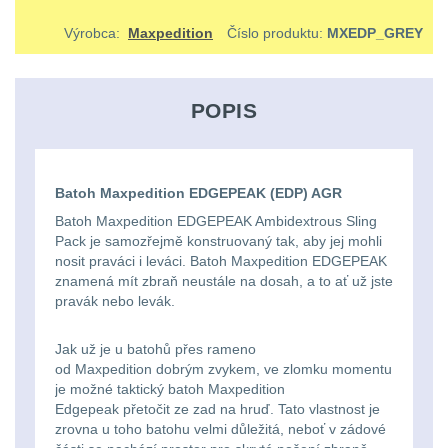
střílení
Chrániče
Nad 2000 lm
9
a
lm
zbraniam
Výrobca:
Maxpedition
Číslo produktu:
MXEDP_GREY
Kontakty
tašky
Velký
Ponča
Svítilny pro
510
Popruhy
AA/AAA/14500 Li-Ion
oční
a
Stav
Dětské
baterie
3
POPIS
Objednávky
-
a
reliéf
pláštěnky
batohy
990
poutka
Svítilny pro 18650
Na
Čepice,
baterie
8
lm
Brašne
Batoh Maxpedition EDGEPEAK (EDP) AGR
dlouhé
kukly,
Batoh Maxpedition EDGEPEAK Ambidextrous Sling
a
Svítilny pro 21700
1000
Pack je samozřejmě konstruovaný tak, aby jej mohli
vzdálenosti
šátky
baterie
3
tašky
nosit praváci i leváci. Batoh Maxpedition EDGEPEAK
-
znamená mít zbraň neustále na dosah, a to ať už jste
Multi-
Chrániče
Svítilny pro 26650
pravák nebo levák.
2000
Ledvinky
baterie
1
range
sluchu
lm
Jak už je u batohů přes rameno
Duffle
od Maxpedition dobrým zvykem, ve zlomku momentu
Svítilny pro CR123A
Krátka
Nášivky
je možné taktický batoh Maxpedition
Nad
nebo Li-ion 16340
bagy
Edgepeak přetočit ze zad na hruď. Tato vlastnost je
baterie
a
5
2000
zrovna u toho batohu velmi důležitá, neboť v zádové