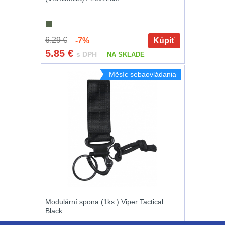
Peněženky
14
6.29 €
-7%
Kúpiť
Doplňky k batohům
534
5.85
€
s DPH
NA SKLADE
Ramenní popruhy a
Měsíc sebaovládania
vycpávky
10
Karabiny a přezky
75
Kroužky, šňůrky,
koncovky
25
Nášivky
105
Samonavíjecí
Modulární spona (1ks.) Viper Tactical
držáky
1
Black