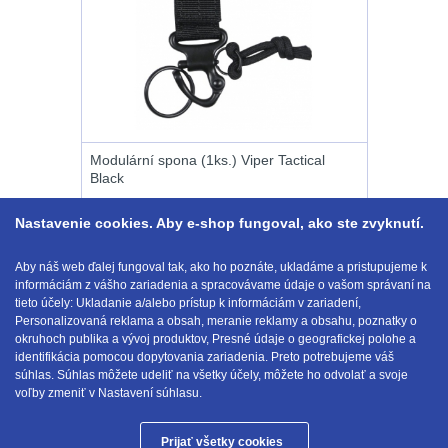
Li-
Nabíjačky
9
ion
Náhradné diely
7
16340
baterie
BATOHY A TAŠKY
(1563)
Modulární spona (1ks.) Viper Tactical
Čelové
Black
Turistické a expediční
38
svetlá
Nastavenie cookies. Aby e-shop fungoval, ako ste zvyknutí.
-
Městské batohy
41
5.40 €
-6%
Kúpiť
čelovky
Aby náš web ďalej fungoval tak, ako ho poznáte, ukladáme a pristupujeme k
5.05
€
informáciám z vášho zariadenia a spracovávame údaje o vašom správaní na
Batohy
216
s DPH
NA SKLADE
tieto účely: Ukladanie a/alebo prístup k informáciám v zariadení,
Taktické
Personalizovaná reklama a obsah, meranie reklamy a obsahu, poznatky o
Méně než 10 L
13
okruhoch publika a vývoj produktov, Presné údaje o geografickej polohe a
svietidlá
identifikácia pomocou dopytovania zariadenia. Preto potrebujeme váš
E-mail:
obchod@anod.sk
súhlas. Súhlas môžete udeliť na všetky účely, môžete ho odvolať a svoje
10 - 20 L
26
voľby zmeniť v Nastavení súhlasu.
Lucerny
20 - 30 L
103
a
Prijať všetky cookies