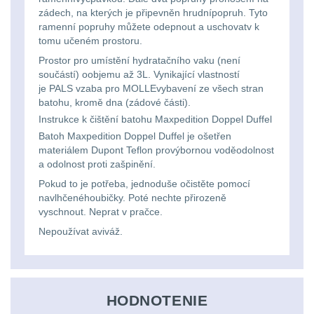
Ostatní
Univerzalní
střední
lm
zádech, na kterých je připevněn hrudnípopruh. Tyto
Čelové svetlá - čelovky
3
ramenní popruhy můžete odepnout a uschovatv k
tašky
vzdálenost
tomu učeném prostoru.
Svítilny
Taktické svietidlá
10
Prostor pro umístění hydratačního vaku (není
Přepravne
Monokuláry
pro
součástí) oobjemu až 3L. Vynikající vlastností
Lucerny a kempingové
je PALS vzaba pro MOLLEvybavení ze všech stran
tašky
AA/AAA/14500
lampy
1
batohu, kromě dna (zádové části).
Príslušenstvo
na
Li-
Instrukce k čištění batohu Maxpedition Doppel Duffel
pre
Potápačské svetlá
Batoh Maxpedition Doppel Duffel je ošetřen
2
zbraně
Ion
materiálem Dupont Teflon provýbornou voděodolnost
optiku
a odolnost proti zašpinění.
baterie
Kapesní svítilny
4
Hydratační
Pokud to je potřeba, jednoduše očistěte pomocí
navlhčenéhoubičky. Poté nechte přirozeně
vaky
Policejní svítilny
4
Svítilny
vyschnout. Neprat v pračce.
pro
Nepoužívat aviváž.
Vyhledávací svítilny
5
Pouzdra
18650
a
Lovecké svítilny
1
baterie
Kapsy
HODNOTENIE
Nabíjacie baterky
6