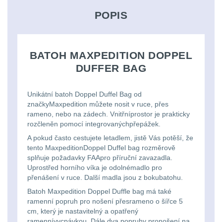
střílení
Chrániče
Nad 2000 lm
9
a
lm
zbraniam
POPIS
Kontakty
tašky
Velký
Ponča
Svítilny pro
510
Popruhy
AA/AAA/14500 Li-Ion
oční
a
Stav
Dětské
baterie
3
BATOH MAXPEDITION DOPPEL
Objednávky
-
a
reliéf
pláštěnky
batohy
DUFFER BAG
990
poutka
Svítilny pro 18650
Na
Čepice,
baterie
8
lm
Brašne
Unikátní batoh Doppel Duffel Bag od
dlouhé
kukly,
značkyMaxpedition můžete nosit v ruce, přes
a
Svítilny pro 21700
rameno, nebo na zádech. Vnitřníprostor je prakticky
1000
vzdálenosti
šátky
rozčleněn pomocí integrovanýchpřepážek.
baterie
3
tašky
-
A pokud často cestujete letadlem, jistě Vás potěší, že
tento MaxpeditionDoppel Duffel bag rozměrově
Multi-
Chrániče
Svítilny pro 26650
2000
Ledvinky
splňuje požadavky FAApro příruční zavazadla.
baterie
1
range
sluchu
lm
Uprostřed horního víka je odolnémadlo pro
přenášení v ruce. Další madla jsou z bokubatohu.
Duffle
Svítilny pro CR123A
Batoh Maxpedition Doppel Duffle bag má také
Krátka
Nášivky
Nad
nebo Li-ion 16340
bagy
ramenní popruh pro nošení přesrameno o šířce 5
baterie
a
5
cm, který je nastavitelný a opatřený
2000
ramennívycpávkou. Dále dva popruhy pronošení na