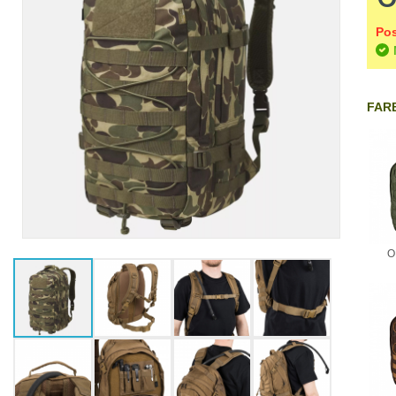
Pos
FARB
O