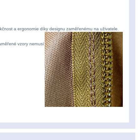
 Funkčnost a ergonomie díky designu zaměřenému na uživatele.
zaměřené vzory nemusí