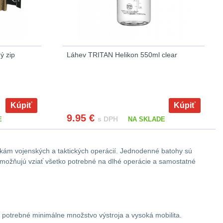
ý zip
Láhev TRITAN Helikon 550ml clear
Kúpiť
Kúpiť
9.95
€
s DPH
E
NA SKLADE
vkám vojenských a taktických operácií. Jednodenné batohy sú
y umožňujú vziať všetko potrebné na dlhé operácie a samostatné
 potrebné minimálne množstvo výstroja a vysoká mobilita.