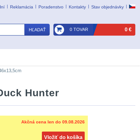
dní
Reklamácia
Poradenstvo
Kontakty
Stav objednávky
0 TOVAR
0 €
HĽADAŤ
x46x13,5cm
Duck Hunter
Akčná cena len do 09.08.2026
Vložiť do košíka