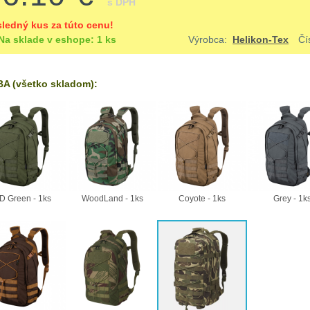
s DPH
ledný kus za túto cenu!
Na sklade v eshope: 1 ks
Výrobca:
Helikon-Tex
Čí
A (všetko skladom):
D Green - 1ks
WoodLand - 1ks
Coyote - 1ks
Grey - 1k