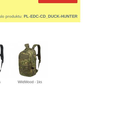
slo produktu:
PL-EDC-CD_DUCK-HUNTER
s
WildWood - 1ks