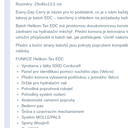
Rozměry: 29x46x13,5 cm
Every-Day Carry je název pro to podstatné, co je s námi každ
takový je batoh EDC – navržený s ohledem na požadavky kaž
Batoh Helikon-Tex EDC má prostornou dvoukomorovou konstruk
závěsem na hydratační měchýř. Přední komora je lemována měk
umožní přizpůsobit si batoh tak, jak potřebujete. Uvnitř nalez
Přední a boční strany batohů jsou pokryty popruhem kompatib
nášivky.
FUNKCE Helikon-Tex EDC
Vyrobena z látky 500D Cordura®
Panel pro identifikaci pomocí suchého zipu (Velcro)
Přední komora vybavená podšívkou z jemného Velcro
Držák pro hydratační vak
Pohodlná popruhová rukojeť
Pohodlný systém nošení
Anatomické ramenní popruhy
Bederní pas
Šnůra s uzavíracím mechanismem
Systém MOLLE/PALS
Spony Woojin®