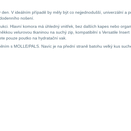
ý den. V ideálním případě by měly být co nejjednodušší, univerzální a 
dodenního nošení.
ci. Hlavní komora má úhledný vnitřek, bez dalších kapes nebo organ
kou velurovou tkaninou na suchý zip, kompatibilní s Versatile Inser
nete pouze poutko na hydratační vak.
ilním s MOLLE/PALS. Navíc je na přední straně batohu velký kus such