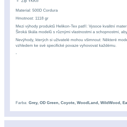
Zip YKK®
Material: 500D Cordura
Hmotnost: 1118 gr
Mezi výhody produktů Helikon-Tex patří: Vysoce kvalitní mater
Široká škála modelů s různými vlastnostmi a schopnostmi, a
Nevýhody, kterých si uživatelé mohou všimnout: Některé mod
vzhledem ke své specifické povaze vyhovovat každému.
-
Farba:
Grey, OD Green, Coyote, WoodLand, WildWood, E