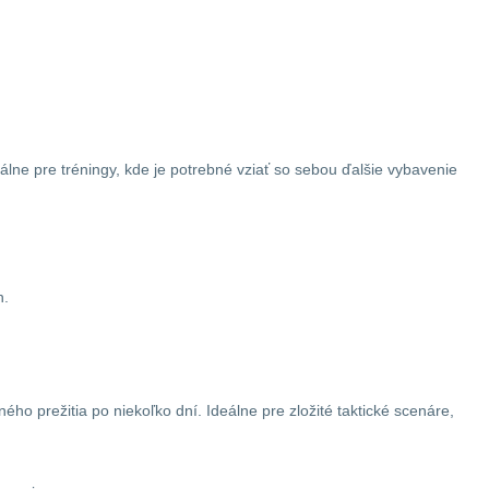
eálne pre tréningy, kde je potrebné vziať so sebou ďalšie vybavenie
h.
ho prežitia po niekoľko dní. Ideálne pre zložité taktické scenáre,