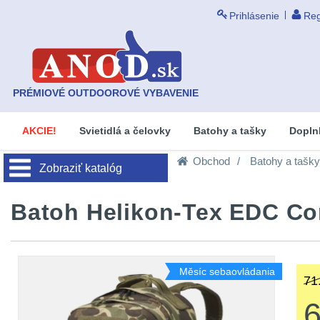
Prihlásenie
Reg
PRÉMIOVÉ OUTDOOROVÉ VYBAVENIE
AKCIE!
Svietidlá a čelovky
Batohy a tašky
Dopln
Obchod
Batohy a tašky
Zobraziť katalóg
Batoh Helikon-Tex EDC Cor
Měsíc sebaovládania
71