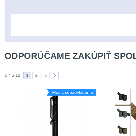
ODPORÚČAME ZAKÚPIŤ SPOL
1-4 z 12
1
2
3
Měsíc sebaovládania