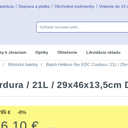
istrácia
Doprava a platba
Obchodné podmienky
Vrátenie do 14 
ky k zbraniam
Optiky
Oblečenie
Likvidácia skladu
Městské batohy
Batoh Helikon-Tex EDC Cordura / 21L / 29
dura / 21L / 29x46x13,5cm 
.99 €
-8%
66.10 €