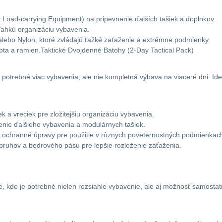
oad-carrying Equipment) na pripevnenie ďalších tašiek a doplnkov.
ľahkú organizáciu vybavenia.
alebo Nylon, ktoré zvládajú ťažké zaťaženie a extrémne podmienky.
rbta a ramien.Taktické Dvojdenné Batohy (2-Day Tactical Pack)
je potrebné viac vybavenia, ale nie kompletná výbava na viaceré dni. Id
 a vreciek pre zložitejšiu organizáciu vybavenia.
enie ďalšieho vybavenia a modulárnych tašiek.
ochranné úpravy pre použitie v rôznych poveternostných podmienkac
ruhov a bedrového pásu pre lepšie rozloženie zaťaženia.
, kde je potrebné nielen rozsiahle vybavenie, ale aj možnosť samostatné