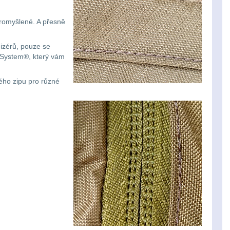
promyšlené. A přesně
izérů, pouze se
t System®, který vám
ého zipu pro různé