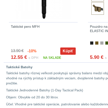
Taktické pero MFH
Pouzdro na
ELASTIC I
13.90 €
-10%
Kúpiť
12.55
€
5.90
€
s DPH
s
NA SKLADE
Taktické Batohy
Taktické batohy rôznej veľkosti poskytujú správny balans medzi 
vhodné na rýchly prístup k základným veciam, dvojdenné batohy pos
prežitie.
Taktické Jednodenné Batohy (1-Day Tactical Pack)
Objem: Obvykle od 20 do 30 litrov.
Účel: Vhodné pre taktické operácie, patrolovanie alebo každodenn