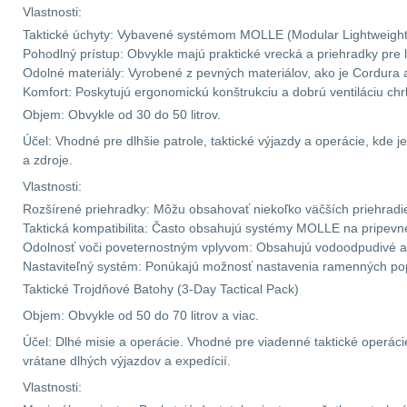
Vlastnosti:
Taktické úchyty: Vybavené systémom MOLLE (Modular Lightweight L
Pohodlný prístup: Obvykle majú praktické vrecká a priehradky pre 
Odolné materiály: Vyrobené z pevných materiálov, ako je Cordura 
Komfort: Poskytujú ergonomickú konštrukciu a dobrú ventiláciu ch
Objem: Obvykle od 30 do 50 litrov.
Účel: Vhodné pre dlhšie patrole, taktické výjazdy a operácie, kde 
a zdroje.
Vlastnosti:
Rozšírené priehradky: Môžu obsahovať niekoľko väčších priehradiek
Taktická kompatibilita: Často obsahujú systémy MOLLE na pripevn
Odolnosť voči poveternostným vplyvom: Obsahujú vodoodpudivé a 
Nastaviteľný systém: Ponúkajú možnosť nastavenia ramenných pop
Taktické Trojdňové Batohy (3-Day Tactical Pack)
Objem: Obvykle od 50 do 70 litrov a viac.
Účel: Dlhé misie a operácie. Vhodné pre viadenné taktické operácie
vrátane dlhých výjazdov a expedícií.
Vlastnosti: