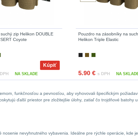
 suchý zip Helikon DOUBLE
Pouzdro na zásobníky na such
NSERT Coyote
Helikon Triple Elastic
Kúpiť
5.90
€
 DPH
s DPH
NA SKLADE
NA SKLAD
objemom, funkčnosťou a pevnosťou, aby vyhovovali špecifickým požiada
kytujú ďalší priestor pre zložitejšie úlohy, zatiaľ čo trojdňové batoh
é nosenie nevyhnutného vybavenia. Ideálne pre rýchle operácie, kde je