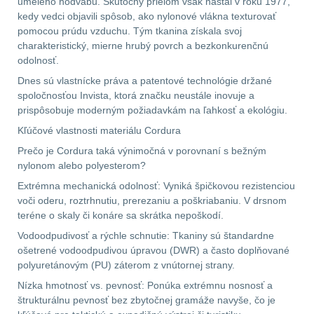
umelého hodvábu. Skutočný prielom však nastal v roku 1977,
Čistenie zbraní
38
kedy vedci objavili spôsob, ako nylonové vlákna texturovať
pomocou prúdu vzduchu. Tým tkanina získala svoj
charakteristický, mierne hrubý povrch a bezkonkurenčnú
AR15
12
odolnosť.
Dnes sú vlastnícke práva a patentové technológie držané
AK47
10
spoločnosťou Invista, ktorá značku neustále inovuje a
prispôsobuje moderným požiadavkám na ľahkosť a ekológiu.
.22
10
Kľúčové vlastnosti materiálu Cordura
.223 (5.56mm)
9
Prečo je Cordura taká výnimočná v porovnaní s bežným
nylonom alebo polyesterom?
.243 .260 (6.5mm)
7
Extrémna mechanická odolnosť: Vyniká špičkovou rezistenciou
voči oderu, roztrhnutiu, prerezaniu a poškriabaniu. V drsnom
teréne o skaly či konáre sa skrátka nepoškodí.
.270 .280 (7mm)
8
Vodoodpudivosť a rýchle schnutie: Tkaniny sú štandardne
ošetrené vodoodpudivou úpravou (DWR) a často doplňované
.30 .308 (7.62mm)
polyuretánovým (PU) záterom z vnútornej strany.
11
Nízka hmotnosť vs. pevnosť: Ponúka extrémnu nosnosť a
štrukturálnu pevnosť bez zbytočnej gramáže navyše, čo je
12GA, 20GA
14