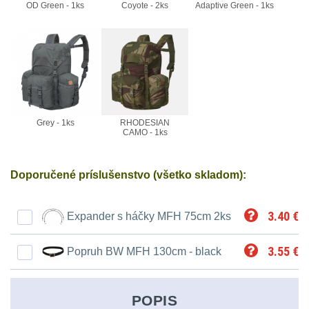
Svítilny
OD Green - 1ks
Coyote - 2ks
Adaptive Green - 1ks
Peněženky
pro
Svietidlá s magnetom
2
21700
Doplňky
Svietidlá CRI≥90
1
baterie
k
Laserové značkovače
9
batohům
Svítilny
Grey - 1ks
RHODESIAN
Držiaky a
pro
CAMO - 1ks
príslušenstvo
34
26650
Doporučené príslušenstvo (všetko skladom):
7
baterie
18650
1
3.40
€
Expander s háčky MFH 75cm 2ks
Svítilny
pro
14500 / AA / AAA
4
3.55
€
Popruh BW MFH 130cm - black
CR123A
16340 a CR123
1
nebo
POPIS