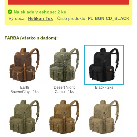
Ostatní
Univerzalní
střední
lm
Čelové svetlá - čelovky
3
Na sklade v eshope: 2 ks
tašky
vzdálenost
Výrobca:
Helikon-Tex
Číslo produktu:
PL-BGN-CD_BLACK
Svítilny
Taktické svietidlá
10
Přepravne
Monokuláry
pro
Lucerny a kempingové
FARBA (všetko skladom):
tašky
AA/AAA/14500
lampy
1
Príslušenstvo
na
Li-
pre
Potápačské svetlá
2
zbraně
Ion
optiku
baterie
Kapesní svítilny
4
Hydratační
Earth
Desert Night
Black - 2ks
vaky
Policejní svítilny
4
Svítilny
Brown/Clay - 1ks
Camo - 1ks
pro
Vyhledávací svítilny
5
Pouzdra
18650
a
Lovecké svítilny
1
baterie
Kapsy
Nabíjacie baterky
6