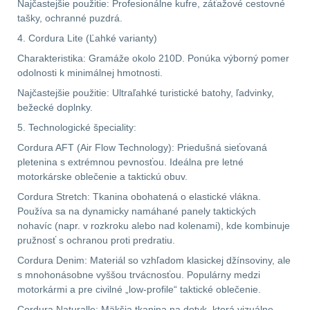
Najčastejšie použitie: Profesionálne kufre, záťažové cestovné
1911
6
tašky, ochranné puzdrá.
4. Cordura Lite (Ľahké varianty)
AR10
4
Charakteristika: Gramáže okolo 210D. Ponúka výborný pomer
odolnosti k minimálnej hmotnosti.
Popruhy a poutka
40
Najčastejšie použitie: Ultraľahké turistické batohy, ľadvinky,
bežecké doplnky.
OPTIKY
(145)
5. Technologické špeciality:
Cordura AFT (Air Flow Technology): Priedušná sieťovaná
Kolimátory
53
pletenina s extrémnou pevnosťou. Ideálna pre letné
motorkárske oblečenie a taktickú obuv.
Zvětšovací moduly
5
Cordura Stretch: Tkanina obohatená o elastické vlákna.
Používa sa na dynamicky namáhané panely taktických
CQB
21
nohavíc (napr. v rozkroku alebo nad kolenami), kde kombinuje
pružnosť s ochranou proti predratiu.
Na vzduchovku
15
Cordura Denim: Materiál so vzhľadom klasickej džínsoviny, ale
s mnohonásobne vyššou trvácnosťou. Populárny medzi
Na kuše
motorkármi a pre civilné „low-profile“ taktické oblečenie.
2
Cordura Naturalle: Mäkšia tkanina na dotyk, ktorá vizuálne