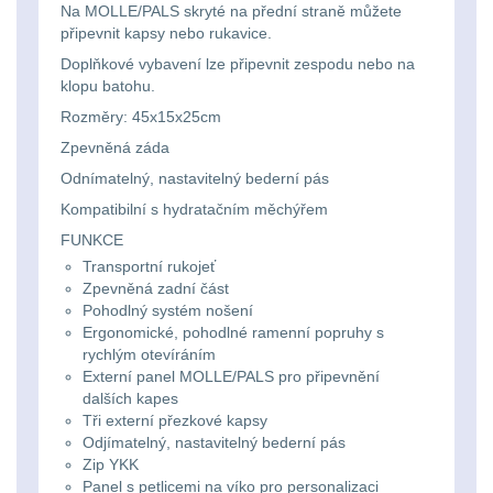
Na MOLLE/PALS skryté na přední straně můžete
20 - 30 L
103
kempingové
připevnit kapsy nebo rukavice.
Doplňkové vybavení lze připevnit zespodu nebo na
lampy
Nad 30 L
74
klopu batohu.
Rozměry: 45x15x25cm
Batohy přes rameno
Potápačské
15
Zpevněná záda
svetlá
Odnímatelný, nastavitelný bederní pás
Cestovní batohy a
Kompatibilní s hydratačním měchýřem
Kapesní
tašky
6
FUNKCE
svítilny
Transportní rukojeť
Dětské batohy
3
Zpevněná zadní část
Pohodlný systém nošení
Policejní
Ergonomické, pohodlné ramenní popruhy s
Brašne a tašky
44
rychlým otevíráním
svítilny
Externí panel MOLLE/PALS pro připevnění
Ledvinky
60
dalších kapes
Tři externí přezkové kapsy
Vyhledávací
Odjímatelný, nastavitelný bederní pás
Duffle bagy
25
svítilny
Zip YKK
Panel s petlicemi na víko pro personalizaci