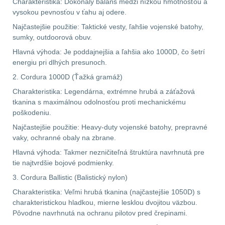
Charakteristika: Dokonalý balans medzi nízkou hmotnosťou a
.22
7
vysokou pevnosťou v ťahu aj odere.
.223 (5.56mm)
8
Najčastejšie použitie: Taktické vesty, ľahšie vojenské batohy,
sumky, outdoorová obuv.
.243 .260 (6.5mm)
7
Hlavná výhoda: Je poddajnejšia a ľahšia ako 1000D, čo šetrí
energiu pri dlhých presunoch.
.270 .280 (7mm)
7
2. Cordura 1000D (Ťažká gramáž)
Charakteristika: Legendárna, extrémne hrubá a záťažová
.30 .308 (7.62mm)
tkanina s maximálnou odolnosťou proti mechanickému
11
poškodeniu.
Najčastejšie použitie: Heavy-duty vojenské batohy, prepravné
12GA, 20GA
10
vaky, ochranné obaly na zbrane.
Hlavná výhoda: Takmer nezničiteľná štruktúra navrhnutá pre
.40 .41
6
tie najtvrdšie bojové podmienky.
3. Cordura Ballistic (Balistický nylon)
.44 .45
6
Charakteristika: Veľmi hrubá tkanina (najčastejšie 1050D) s
charakteristickou hladkou, mierne lesklou dvojitou väzbou.
.357 .38 (9mm)
7
Pôvodne navrhnutá na ochranu pilotov pred črepinami.