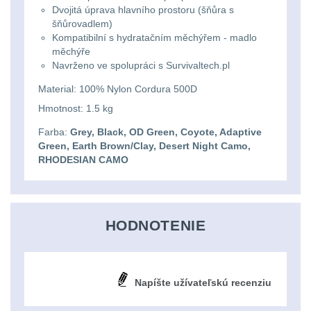
Univerzalní tašky
59
Dvojitá úprava hlavního prostoru (šňůra s
Lovecké
šňůrovadlem)
Přepravne tašky na
Kompatibilní s hydratačním měchýřem - madlo
svítilny
měchýře
zbraně
39
Navrženo ve spolupráci s Survivaltech.pl
Nabíjacie
Hydratační vaky
10
Material: 100% Nylon Cordura 500D
baterky
Hmotnost: 1.5 kg
Pouzdra a Kapsy
612
Farba:
Grey, Black, OD Green, Coyote, Adaptive
Svietidlá
Green, Earth Brown/Clay, Desert Night Camo,
Organizéry
109
RHODESIAN CAMO
s
magnetom
Na opasek
136
HODNOTENIE
Na láhev
43
Svietidlá
CRI≥90
Na zasobniky
157
Napíšte užívateľskú recenziu
Laserové
Odhazováky
39