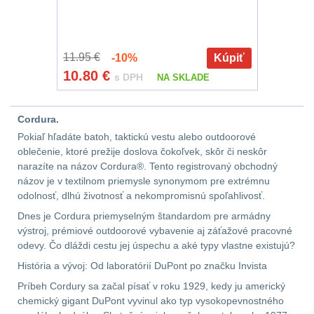
Předpažbí
55
Pažby
51
11.95 €
-10%
Kúpiť
10.80
€
s DPH
NA SKLADE
Raily, lišty, krytky
66
Cordura.
Přední taktické
Pokiaľ hľadáte batoh, taktickú vestu alebo outdoorové
rukojeti
50
oblečenie, ktoré prežije doslova čokoľvek, skôr či neskôr
narazíte na názov Cordura®. Tento registrovaný obchodný
Mechanická mířidla
názov je v textilnom priemysle synonymom pre extrémnu
30
odolnosť, dlhú životnosť a nekompromisnú spoľahlivosť.
Dnes je Cordura priemyselným štandardom pre armádny
Pistolové rukojeti
20
výstroj, prémiové outdoorové vybavenie aj záťažové pracovné
odevy. Čo dláždi cestu jej úspechu a aké typy vlastne existujú?
Dvojnožky
39
História a vývoj: Od laboratórií DuPont po značku Invista
Príbeh Cordury sa začal písať v roku 1929, kedy ju americký
Príslušenstvo
18
chemický gigant DuPont vyvinul ako typ vysokopevnostného