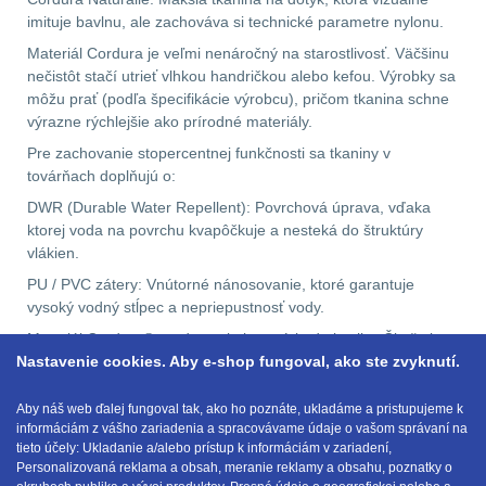
Přesné střílení
22
imituje bavlnu, ale zachováva si technické parametre nylonu.
Materiál Cordura je veľmi nenáročný na starostlivosť. Väčšinu
Velký oční reliéf
1
nečistôt stačí utrieť vlhkou handričkou alebo kefou. Výrobky sa
môžu prať (podľa špecifikácie výrobcu), pričom tkanina schne
výrazne rýchlejšie ako prírodné materiály.
Na dlouhé vzdálenosti
13
Pre zachovanie stopercentnej funkčnosti sa tkaniny v
továrňach doplňujú o:
Multi-range
32
DWR (Durable Water Repellent): Povrchová úprava, vďaka
ktorej voda na povrchu kvapôčkuje a nesteká do štruktúry
Krátka a střední
vlákien.
vzdálenost
16
PU / PVC zátery: Vnútorné nánosovanie, ktoré garantuje
vysoký vodný stĺpec a nepriepustnosť vody.
Monokuláry
5
Materiál Cordura® predstavuje investíciu do kvality. Či už si
Nastavenie cookies. Aby e-shop fungoval, ako ste zvyknutí.
vyberáte výstroj na strelnicu, náročný horský prechod alebo
Príslušenstvo pre
odolné oblečenie do práce, produkty s visačkou Cordura vám
optiku
9
poskytnú istotu, že vás vaše vybavenie nezradí v tej najmenej
Aby náš web ďalej fungoval tak, ako ho poznáte, ukladáme a pristupujeme k
informáciám z vášho zariadenia a spracovávame údaje o vašom správaní na
vhodnej chvíli.
OBLEČENIE
(316)
tieto účely: Ukladanie a/alebo prístup k informáciám v zariadení,
Personalizovaná reklama a obsah, meranie reklamy a obsahu, poznatky o