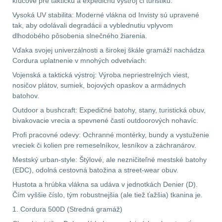
kľúčové pre taktickú a expedičnú výstroj či turistiku.
Vysoká UV stabilita: Moderné vlákna od Invisty sú upravené
.40 .41
10
tak, aby odolávali degradácii a vyblednutiu vplyvom
dlhodobého pôsobenia slnečného žiarenia.
.44 .45
11
Vďaka svojej univerzálnosti a širokej škále gramáží nachádza
Cordura uplatnenie v mnohých odvetviach:
.357 .38 (9mm)
11
Vojenská a taktická výstroj: Výroba nepriestrelných viest,
nosičov plátov, sumiek, bojových opaskov a armádnych
1911
8
batohov.
Outdoor a bushcraft: Expedičné batohy, stany, turistická obuv,
AR10
6
bivakovacie vrecia a spevnené časti outdoorových nohavíc.
Profi pracovné odevy: Ochranné montérky, bundy a vystuženie
Náradie a nástroje k
vreciek či kolien pre remeselníkov, lesníkov a záchranárov.
zbraniam
33
Mestský urban-style: Štýlové, ale nezničiteľné mestské batohy
(EDC), odolná cestovná batožina a street-wear obuv.
AR15
19
Hustota a hrúbka vlákna sa udáva v jednotkách Denier (D).
Čím vyššie číslo, tým robustnejšia (ale tiež ťažšia) tkanina je.
AK47
9
1. Cordura 500D (Stredná gramáž)