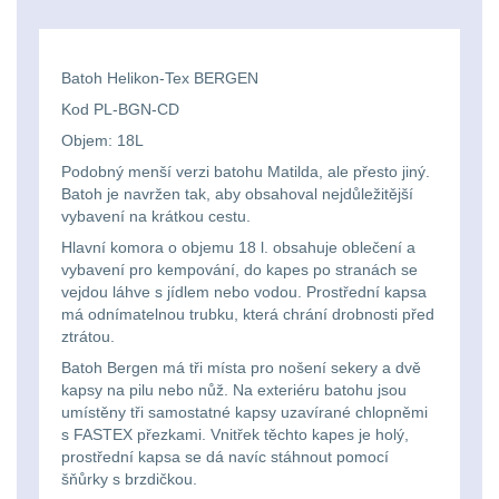
Li-
Nabíjačky
9
ion
Náhradné diely
7
Batoh Helikon-Tex BERGEN
16340
Kod PL-BGN-CD
baterie
BATOHY A TAŠKY
Objem: 18L
(1563)
Podobný menší verzi batohu Matilda, ale přesto jiný.
Čelové
Batoh je navržen tak, aby obsahoval nejdůležitější
Turistické a
vybavení na krátkou cestu.
svetlá
expediční
38
Hlavní komora o objemu 18 l. obsahuje oblečení a
-
vybavení pro kempování, do kapes po stranách se
vejdou láhve s jídlem nebo vodou. Prostřední kapsa
čelovky
Městské batohy
41
má odnímatelnou trubku, která chrání drobnosti před
ztrátou.
Batohy
216
Taktické
Batoh Bergen má tři místa pro nošení sekery a dvě
kapsy na pilu nebo nůž. Na exteriéru batohu jsou
svietidlá
Méně než 10 L
13
umístěny tři samostatné kapsy uzavírané chlopněmi
s FASTEX přezkami. Vnitřek těchto kapes je holý,
Lucerny
prostřední kapsa se dá navíc stáhnout pomocí
10 - 20 L
26
šňůrky s brzdičkou.
a