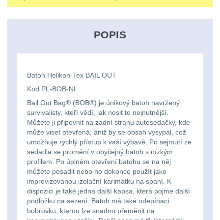
střílení
Chrániče
Nad 2000 lm
9
a
lm
zbraniam
Kontakty
tašky
Velký
Ponča
Svítilny pro
POPIS
510
Popruhy
AA/AAA/14500 Li-Ion
oční
a
Stav
Dětské
baterie
3
Objednávky
-
a
reliéf
pláštěnky
batohy
990
poutka
Batoh Helikon-Tex BAIL OUT
Svítilny pro 18650
Na
Čepice,
baterie
8
lm
Kod PL-BOB-NL
Brašne
Bail Out Bag® (BOB®) je únikový batoh navržený
dlouhé
kukly,
a
Svítilny pro 21700
survivalisty, kteří vědí, jak nosit to nejnutnější.
1000
vzdálenosti
šátky
Můžete ji připevnit na zadní stranu autosedačky, kde
baterie
3
tašky
může viset otevřená, aniž by se obsah vysypal, což
-
umožňuje rychlý přístup k vaší výbavě. Po sejmutí ze
Multi-
Chrániče
Svítilny pro 26650
2000
sedadla se promění v obyčejný batoh s nízkým
Ledvinky
baterie
1
profilem. Po úplném otevření batohu se na něj
range
sluchu
lm
můžete posadit nebo ho dokonce použít jako
Duffle
improvizovanou izolační karimatku na spaní. K
Svítilny pro CR123A
Krátka
Nášivky
dispozici je také jedna další kapsa, která pojme další
Nad
nebo Li-ion 16340
bagy
podložku na sezení. Batoh má také odepínací
baterie
a
5
2000
bobrovku, kterou lze snadno přeměnit na