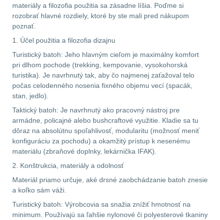
Předpažbí
55
materiály a filozofia použitia sa zásadne líšia. Poďme si
rozobrať hlavné rozdiely, ktoré by ste mali pred nákupom
Pažby
51
poznať.
1. Účel použitia a filozofia dizajnu
Raily, lišty, krytky
66
Turistický batoh: Jeho hlavným cieľom je maximálny komfort
pri dlhom pochode (trekking, kempovanie, vysokohorská
Přední taktické
turistika). Je navrhnutý tak, aby čo najmenej zaťažoval telo
rukojeti
50
počas celodenného nosenia fixného objemu vecí (spacák,
stan, jedlo).
Mechanická mířidla
Taktický batoh: Je navrhnutý ako pracovný nástroj pre
armádne, policajné alebo bushcraftové využitie. Kladie sa tu
30
dôraz na absolútnu spoľahlivosť, modularitu (možnosť meniť
konfiguráciu za pochodu) a okamžitý prístup k nesenému
Pistolové rukojeti
20
materiálu (zbraňové doplnky, lekárnička IFAK).
2. Konštrukcia, materiály a odolnosť
Dvojnožky
39
Materiál priamo určuje, aké drsné zaobchádzanie batoh znesie
a koľko sám váži.
Príslušenstvo
18
Turistický batoh: Výrobcovia sa snažia znížiť hmotnosť na
minimum. Používajú sa ľahšie nylonové či polyesterové tkaniny
Čistenie zbraní
39