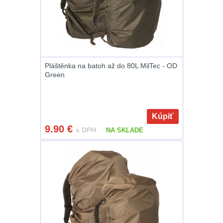
Peněženky
14
Doplňky k batohům
535
Pláštěnka na batoh až do 80L MilTec - OD
Ramenní popruhy a
Green
vycpávky
10
Karabiny a přezky
75
Kúpiť
9.90
€
Kroužky, šňůrky,
s DPH
NA SKLADE
koncovky
25
Nášivky
105
Samonavíjecí
držáky
1