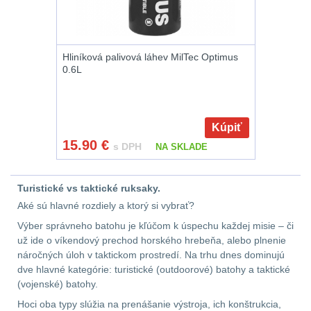
DOPLNKY K
ZBRANIAM
(663)
Hliníková palivová láhev MilTec Optimus
0.6L
Montáže na zbraň
556
Montáže pro svítilny
18
Kúpiť
15.90
€
s DPH
NA SKLADE
Boční montáže
11
Turistické vs taktické ruksaky.
Adaptéry a risery
38
Aké sú hlavné rozdiely a ktorý si vybrať?
Výber správneho batohu je kľúčom k úspechu každej misie – či
Montáže pro optiku
už ide o víkendový prechod horského hrebeňa, alebo plnenie
180
náročných úloh v taktickom prostredí. Na trhu dnes dominujú
dve hlavné kategórie: turistické (outdoorové) batohy a taktické
Montáže na hlaveň
3
(vojenské) batohy.
Hoci oba typy slúžia na prenášanie výstroja, ich konštrukcia,