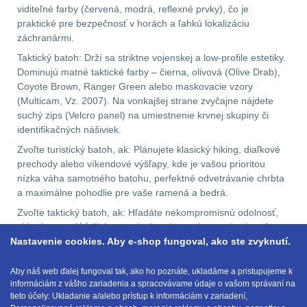
viditeľné farby (červená, modrá, reflexné prvky), čo je
.223 (5.56mm)
9
praktické pre bezpečnosť v horách a ľahkú lokalizáciu
záchranármi.
.243 .260 (6.5mm)
7
Taktický batoh: Drží sa striktne vojenskej a low-profile estetiky.
Dominujú matné taktické farby – čierna, olivová (Olive Drab),
Coyote Brown, Ranger Green alebo maskovacie vzory
.270 .280 (7mm)
7
(Multicam, Vz. 2007). Na vonkajšej strane zvyčajne nájdete
suchý zips (Velcro panel) na umiestnenie krvnej skupiny či
.30 .308 (7.62mm)
identifikačných nášiviek.
11
Zvoľte turistický batoh, ak: Plánujete klasický hiking, diaľkové
prechody alebo víkendové výšľapy, kde je vašou prioritou
12GA, 20GA
10
nízka váha samotného batohu, perfektné odvetrávanie chrbta
a maximálne pohodlie pre vaše ramená a bedrá.
.40 .41
6
Zvoľte taktický batoh, ak: Hľadáte nekompromisnú odolnosť,
plánujete nosiť ťažkú a ostrú výstroj, venujete sa bushcraftu,
.44 .45
6
Nastavenie cookies. Aby e-shop fungoval, ako ste zvyknutí.
airsoftu či športovej streľbe, alebo jednoducho chcete
modulárny batoh na denné nosenie (EDC), ktorý prežije
doslova čokoľvek a môžete si ho pomocou MOLLE väzby
.357 .38 (9mm)
7
Aby náš web ďalej fungoval tak, ako ho poznáte, ukladáme a pristupujeme k
informáciám z vášho zariadenia a spracovávame údaje o vašom správaní na
upraviť na mieru.
tieto účely: Ukladanie a/alebo prístup k informáciám v zariadení,
1911
6