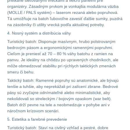
pretkané sieťovanými vreckami a velcro panelmi pre
.40 .41
11
organizéry. Zásadným prvkom je vonkajšia modulárna väzba
(MOLLE / PALS systém) – laserom rezaná alebo popruhová.
.44 .45
12
Tá umožňuje na batoh ľubovoľne zavesiť ďalšie sumky, puzdrá
na zásobníky či utility vrecká podľa aktuálnej potreby.
.357 .38 (9mm)
12
4. Nosný systém a distribúcia váhy
Turistický batoh: Disponuje masívnym, hrubo polstrovaným
1911
9
bedrovým pásom a ergonomickými ramennými popruhmi.
Cieľom je preniesť až 70 – 80 % váhy batohu z ramien na
panvu. Je ideálny na chôdzu po upravených chodníkoch, ale
AR10
6
môže obmedzovať stabilitu pri rýchlych taktických zmenách
smeru či behu.
Náradie a nástroje k
Taktický batoh: Ramenné popruhy sú anatomické, ale bývajú
zbraniam
34
tenšie a tuhšie, aby neprekážali pri zalícení zbrane. Bedrové
pásy sú zvyčajne odnímateľné alebo minimalistické, aby
AR15
19
nekolidovali so streleckým / bojovým opaskom (war belt).
Batoh drží pevne na tele a neobmedzuje v pohybe ani v
AK47
9
náročnom krízovom scenári.
5. Estetika a farebné prevedenie
.22
7
Turistický batoh: Staví na civilný vzhľad a pestré, dobre