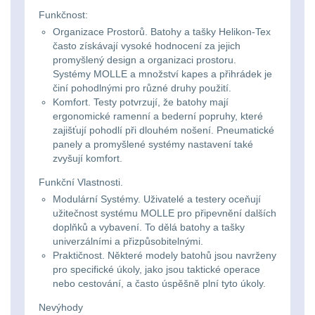
Li-
Nabíjačky
9
Funkčnost:
ion
Organizace Prostorů. Batohy a tašky Helikon-Tex
Náhradné diely
7
často získávají vysoké hodnocení za jejich
16340
promyšlený design a organizaci prostoru.
Systémy MOLLE a množství kapes a přihrádek je
baterie
BATOHY A TAŠKY
činí pohodlnými pro různé druhy použití.
(1568)
Komfort. Testy potvrzují, že batohy mají
Čelové
ergonomické ramenní a bederní popruhy, které
zajišťují pohodlí při dlouhém nošení. Pneumatické
Turistické a expediční
38
svetlá
panely a promyšlené systémy nastavení také
zvyšují komfort.
-
Městské batohy
41
Funkční Vlastnosti.
čelovky
Modulární Systémy. Uživatelé a testery oceňují
Batohy
216
užitečnost systému MOLLE pro připevnění dalších
Taktické
doplňků a vybavení. To dělá batohy a tašky
Méně než 10 L
13
univerzálními a přizpůsobitelnými.
svietidlá
Praktičnost. Některé modely batohů jsou navrženy
pro specifické úkoly, jako jsou taktické operace
10 - 20 L
26
nebo cestování, a často úspěšně plní tyto úkoly.
Lucerny
20 - 30 L
103
Nevýhody
a