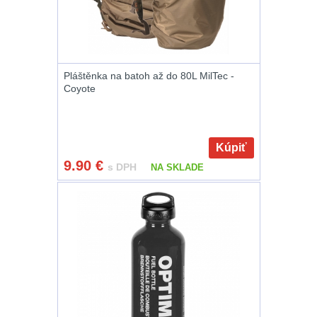
Zámky
1
Nepromokavý potahy
a vaky
18
Pláštěnka na batoh až do 80L MilTec -
Coyote
Adaptéry
33
Nože
164
Kúpiť
Taktická pera
5
9.90
€
s DPH
NA SKLADE
Láhve
16
Lékárničky
17
Na přežití
25
Ostatní
45