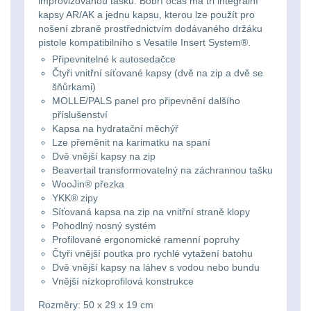
Ostatní
improvizovanou tašku. Bobří ocas má tři integrální
Univerzalní
střední
lm
kapsy AR/AK a jednu kapsu, kterou lze použít pro
Čelové svetlá - čelovky
3
nošení zbraně prostřednictvím dodávaného držáku
tašky
vzdálenost
pistole kompatibilního s Vesatile Insert System®.
Svítilny
Taktické svietidlá
10
Připevnitelné k autosedačce
Přepravne
Monokuláry
pro
Čtyři vnitřní síťované kapsy (dvě na zip a dvě se
Lucerny a kempingové
šňůrkami)
tašky
AA/AAA/14500
lampy
1
MOLLE/PALS panel pro připevnění dalšího
Príslušenstvo
na
příslušenství
Li-
Kapsa na hydratační měchýř
pre
Potápačské svetlá
2
zbraně
Ion
Lze přeměnit na karimatku na spaní
optiku
Dvě vnější kapsy na zip
baterie
Kapesní svítilny
4
Beavertail transformovatelný na záchrannou tašku
Hydratační
WooJin® přezka
YKK® zipy
vaky
Policejní svítilny
4
Svítilny
Síťovaná kapsa na zip na vnitřní straně klopy
Pohodlný nosný systém
pro
Vyhledávací svítilny
5
Pouzdra
Profilované ergonomické ramenní popruhy
18650
Čtyři vnější poutka pro rychlé vytažení batohu
a
Dvě vnější kapsy na láhev s vodou nebo bundu
Lovecké svítilny
1
baterie
Vnější nízkoprofilová konstrukce
Kapsy
Nabíjacie baterky
Rozměry: 50 x 29 x 19 cm
6