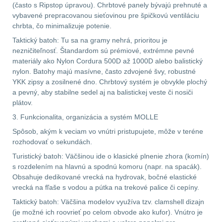
(často s Ripstop úpravou). Chrbtové panely bývajú prehnuté a
vybavené prepracovanou sieťovinou pre špičkovú ventiláciu
AR15
12
chrbta, čo minimalizuje potenie.
Taktický batoh: Tu sa na gramy nehrá, prioritou je
AK47
10
nezničiteľnosť. Štandardom sú prémiové, extrémne pevné
materiály ako Nylon Cordura 500D až 1000D alebo balistický
.22
10
nylon. Batohy majú masívne, často zdvojené švy, robustné
YKK zipsy a zosilnené dno. Chrbtový systém je obvykle plochý
a pevný, aby stabilne sedel aj na balistickej veste či nosiči
.223 (5.56mm)
9
plátov.
3. Funkcionalita, organizácia a systém MOLLE
.243 .260 (6.5mm)
7
Spôsob, akým k veciam vo vnútri pristupujete, môže v teréne
rozhodovať o sekundách.
.270 .280 (7mm)
8
Turistický batoh: Väčšinou ide o klasické plnenie zhora (komín)
s rozdelením na hlavnú a spodnú komoru (napr. na spacák).
.30 .308 (7.62mm)
Obsahuje dedikované vrecká na hydrovak, bočné elastické
11
vrecká na fľaše s vodou a pútka na trekové palice či cepíny.
Taktický batoh: Väčšina modelov využíva tzv. clamshell dizajn
12GA, 20GA
14
(je možné ich roovrieť po celom obvode ako kufor). Vnútro je