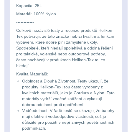
Svítilny
Peněženky
Kapacita: 25L
pro
Svietidlá s magnetom
2
Materiál: 100% Nylon
21700
Doplňky
------------
Svietidlá CRI≥90
1
Celkově nezávislé testy a recenze produktů Helikon-
baterie
k
Tex potvrzují, že tato značka nabízí kvalitní a funkční
Laserové značkovače
9
batohům
vybavení, které dobře plní zamýšlené úkoly.
Svítilny
Spotřebitelé, kteří hledají spolehlivá a odolná řešení
pro taktické, vojenské nebo outdoorové potřeby,
Držiaky a
pro
často nacházejí v produktech Helikon-Tex to, co
príslušenstvo
34
hledají.
26650
Kvalita Materiálů:
7
baterie
Odolnost a Dlouhá Životnost. Testy ukazují, že
produkty Helikon-Tex jsou často vyrobeny z
18650
1
kvalitních materiálů, jako je Cordura a Nylon. Tyto
Svítilny
materiály vydrží značné zatížení a vykazují
pro
dobrou odolnost proti opotřebení.
14500 / AA / AAA
4
Voděodolnost. V řadě testů se ukazuje, že batohy
CR123A
mají efektivní vodoodpudivé vlastnosti, což je
16340 a CR123
1
důležité pro použití v nepříznivých povětrnostních
nebo
podmínkách.