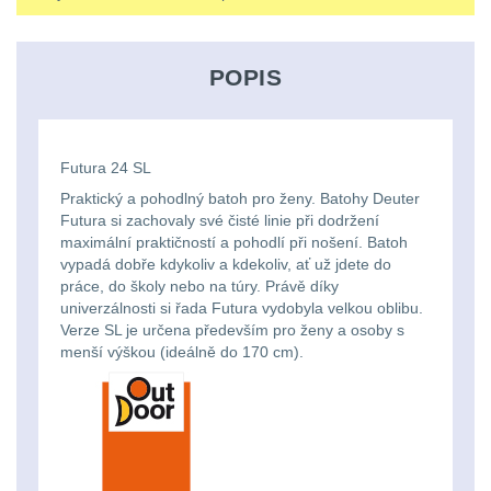
střílení
Chrániče
Nad 2000 lm
9
a
lm
zbraniam
Kontakty
tašky
Velký
Ponča
Svítilny pro
POPIS
510
Popruhy
AA/AAA/14500 Li-Ion
oční
a
Stav
Dětské
baterie
3
Objednávky
-
a
reliéf
pláštěnky
batohy
990
poutka
Futura 24 SL
Svítilny pro 18650
Na
Čepice,
baterie
8
lm
Praktický a pohodlný batoh pro ženy. Batohy Deuter
Brašne
Futura si zachovaly své čisté linie při dodržení
dlouhé
kukly,
maximální praktičností a pohodlí při nošení. Batoh
a
Svítilny pro 21700
1000
vypadá dobře kdykoliv a kdekoliv, ať už jdete do
vzdálenosti
šátky
baterie
3
tašky
práce, do školy nebo na túry. Právě díky
-
univerzálnosti si řada Futura vydobyla velkou oblibu.
Multi-
Chrániče
Svítilny pro 26650
Verze SL je určena především pro ženy a osoby s
2000
Ledvinky
menší výškou (ideálně do 170 cm).
baterie
1
range
sluchu
lm
Duffle
Svítilny pro CR123A
Krátka
Nášivky
Nad
nebo Li-ion 16340
bagy
baterie
a
5
2000