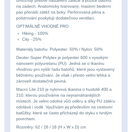
umožňují přesné nastavení zátěže a pozice batohu
Svítilny
Peněženky
na zádech. Anatomicky tvarovaný, masivní bederní
pro
Svietidlá s magnetom
2
pás přenáší zátěž na boky. Perforovaná pěna a
polstrování poskytují dodatečnou ventilaci.
21700
Doplňky
Svietidlá CRI≥90
OPTIMÁLNĚ VHODNÉ PRO
1
baterie
k
Hiking - 100%
City - 25%
Laserové značkovače
9
batohům
Svítilny
Materiály batohu: Polyester: 50% / Nylon: 50%
Držiaky a
pro
Deuter-Super-Polytex je polyester 600 s vysokým
príslušenstvo
34
nánosem polyuretanu (PU). Jedná se o tkaninu
26650
vhodnou pro vyšší řadu batohů, které jsou vystaveny
běžnému používání. Je však i přesto velmi lehká a
7
baterie
zároveň dostatečně pevná.
Macro Lite 210 je nylonová tkanina o hustotě 400 a
18650
1
Svítilny
210, kterou používáme na nejnamáhanějších
místech. Je velmi odolná vůči oděru a díky PU zátěru
pro
14500 / AA / AAA
4
odolává i vodě. Využívám jej především na cestovní
batůžky, které se často přicházejí do styku s tvrdým
CR123A
povrchem.
16340 a CR123
1
nebo
Rozměry: 62 / 28 / 18 (H x W x D) cm