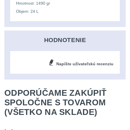
Li-
Nabíjačky
9
Hmotnost: 1490 gr
ion
Objem: 24 L
Náhradné diely
7
16340
baterie
BATOHY A TAŠKY
HODNOTENIE
(1563)
Čelové
Turistické a
svetlá
expediční
38
Napíšte užívateľskú recenziu
-
čelovky
Městské batohy
41
ODPORÚČAME ZAKÚPIŤ
Batohy
216
Taktické
SPOLOČNE S TOVAROM
svietidlá
Méně než 10 L
13
(VŠETKO NA SKLADE)
Lucerny
10 - 20 L
26
a