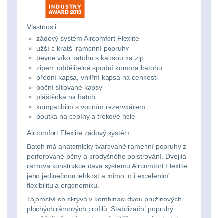
Ostatní
Univerzalní
střední
lm
Čelové svetlá - čelovky
3
tašky
vzdálenost
Vlastnosti:
Svítilny
Taktické svietidlá
10
zádový systém Aircomfort Flexlite
Přepravne
Monokuláry
užší a kratší ramenní popruhy
pro
pevné víko batohu s kapsou na zip
Lucerny a kempingové
tašky
AA/AAA/14500
zipem oddělitelná spodní komora batohu
lampy
1
Príslušenstvo
přední kapsa, vnitřní kapsa na cennosti
na
Li-
boční síťované kapsy
pre
Potápačské svetlá
2
zbraně
pláštěnka na batoh
Ion
kompatibilní s vodním rezervoárem
optiku
baterie
poutka na cepíny a trekové hole
Kapesní svítilny
4
Hydratační
Aircomfort Flexlite zádový systém
vaky
Policejní svítilny
4
Svítilny
Batoh má anatomicky tvarované ramenní popruhy z
perforované pěny a prodyšného polstrování. Dvojitá
pro
Vyhledávací svítilny
rámová konstrukce dává systému Aircomfort Flexlite
5
Pouzdra
18650
jeho jedinečnou lehkost a mimo to i excelentní
a
flexibilitu a ergonomiku.
Lovecké svítilny
1
baterie
Tajemství se skrývá v kombinaci dvou pružinových
Kapsy
plochých rámových profilů. Stabilizační popruhy
Nabíjacie baterky
6