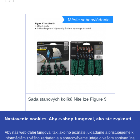
1 z 1
20 - 30 L
103
kempingové
lampy
Nad 30 L
74
Měsíc sebaovládania
Batohy přes rameno
Potápačské
15
svetlá
Cestovní batohy a
Kapesní
tašky
6
svítilny
Dětské batohy
3
Policejní
Brašne a tašky
44
Sada stanových kolíků Nite Ize Figure 9
svítilny
Ledvinky
60
Nastavenie cookies. Aby e-shop fungoval, ako ste zvyknutí.
Vyhledávací
Duffle bagy
25
svítilny
12.90 €
-10%
Kúpiť
Aby náš web ďalej fungoval tak, ako ho poznáte, ukladáme a pristupujeme k
11.65
€
informáciám z vášho zariadenia a spracovávame údaje o vašom správaní na
s DPH
NA SKLADE