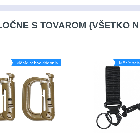
OČNE S TOVAROM (VŠETKO N
Měsíc sebaovládania
Měsíc seb