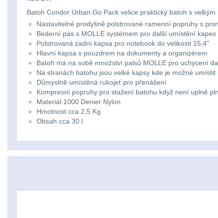
Batoh Condor Urban Go Pack velice praktický batoh s velkým
Nastavitelné prodyšně polstrované ramenní popruhy s pr
Bederní pás s MOLLE systémem pro další umístění kapes
Polstrovaná zadní kapsa pro notebook do velikosti 15,4"
Hlavní kapsa s pouzdrem na dokumenty a organizérem
Batoh má na sobě množství palsů MOLLE pro uchycení da
Na stranách batohu jsou velké kapsy kde je možné umístit 
Důmyslně umístěná rukojeť pro přenášení
Kompresní popruhy pro stažení batohu když není uplně pl
Materiál 1000 Denier Nylon
Hmotnost cca 2,5 Kg
Obsah cca 30 l