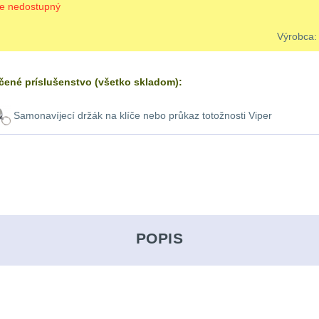
je nedostupný
Výrobca
ené príslušenstvo (všetko skladom):
Samonavíjecí držák na klíče nebo průkaz totožnosti Viper
POPIS