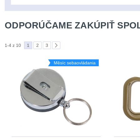
ODPORÚČAME ZAKÚPIŤ SPOL
1-4 z 10
1
2
3
Měsíc sebaovládania