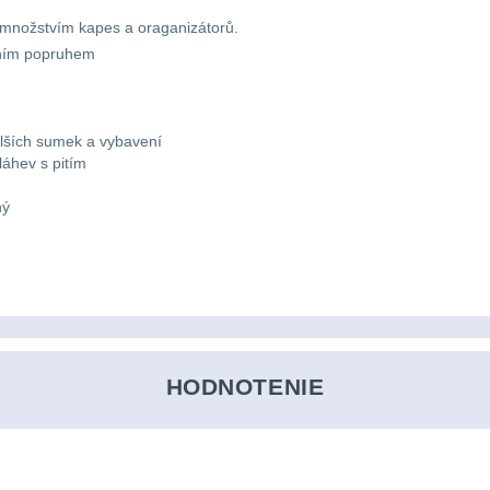
 množstvím kapes a oraganizátorů.
sním popruhem
lších sumek a vybavení
láhev s pitím
ný
HODNOTENIE