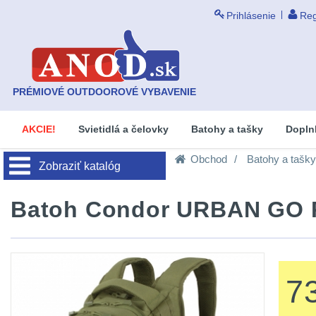
Prihlásenie
Reg
PRÉMIOVÉ OUTDOOROVÉ VYBAVENIE
AKCIE!
Svietidlá a čelovky
Batohy a tašky
Dopln
Obchod
Batohy a tašky
Zobraziť katalóg
Batoh Condor URBAN GO P
7