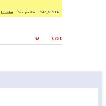
:
Condor
Číslo produktu:
147_GREEN
7.35
€