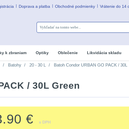
istrácia
Doprava a platba
Obchodné podmienky
Vrátenie do 14 
ky k zbraniam
Optiky
Oblečenie
Likvidácia skladu
Batohy
20 - 30 L
Batoh Condor URBAN GO PACK / 30L
ACK / 30L Green
3.90 €
s DPH