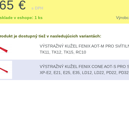
.65 €
s DPH
sklade v eshope: 1 ks
Výrob
rodukt je dostupný tiež v nasledujúcich variantách:
VÝSTRAŽNÝ KUŽEL FENIX AOT-M PRO SVÍTILN
TK11, TK12, TK15, RC10
VÝSTRAŽNÝ KUŽEL FENIX CONE AOT-S PRO S
XP-E2, E21, E25, E35, LD12, LD22, PD22, PD32