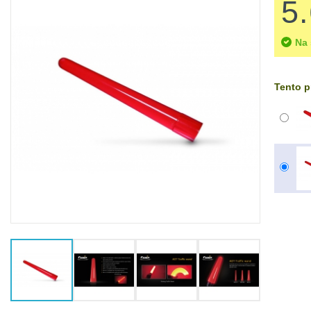
5
Na 
Tento p