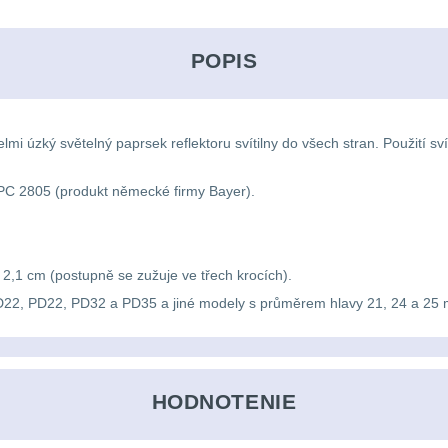
POPIS
i úzký světelný paprsek reflektoru svítilny do všech stran. Použití svíti
PC 2805 (produkt německé firmy Bayer).
– 2,1 cm (postupně se zužuje ve třech krocích).
D22, PD22, PD32 a PD35 a jiné modely s průměrem hlavy 21, 24 a 25 m
HODNOTENIE