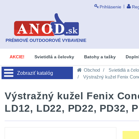
Prihlásenie
Reg
PRÉMIOVÉ OUTDOOROVÉ VYBAVENIE
AKCIE!
Svietidlá a čelovky
Batohy a tašky
Dopln
Obchod
Svietidlá a čel
Zobraziť katalóg
Výstražný kužel Fenix Con
Výstražný kužel Fenix Cone
LD12, LD22, PD22, PD32, 