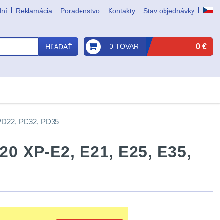
dní
Reklamácia
Poradenstvo
Kontakty
Stav objednávky
0 TOVAR
0 €
HĽADAŤ
, PD22, PD32, PD35
20 XP-E2, E21, E25, E35,