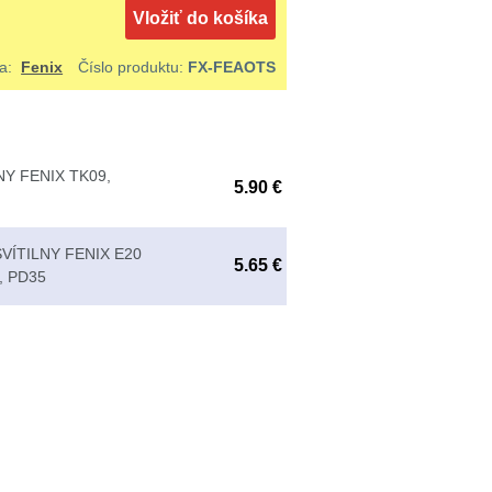
Vložiť do košíka
ca:
Fenix
Číslo produktu:
FX-FEAOTS
Y FENIX TK09,
5.90 €
VÍTILNY FENIX E20
5.65 €
, PD35