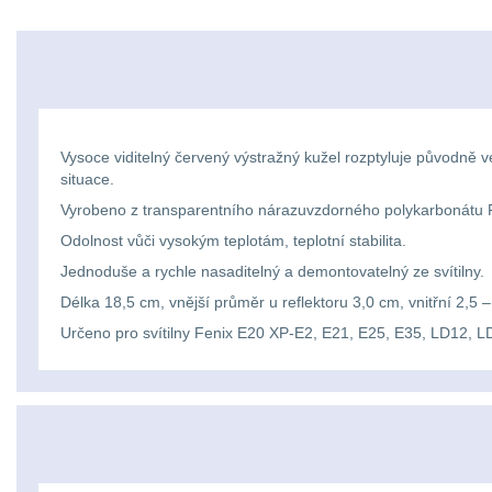
Vysoce viditelný červený výstražný kužel rozptyluje původně velm
situace.
Vyrobeno z transparentního nárazuvzdorného polykarbonátu 
Odolnost vůči vysokým teplotám, teplotní stabilita.
Jednoduše a rychle nasaditelný a demontovatelný ze svítilny.
Délka 18,5 cm, vnější průměr u reflektoru 3,0 cm, vnitřní 2,5 
Určeno pro svítilny Fenix E20 XP-E2, E21, E25, E35, LD12, L