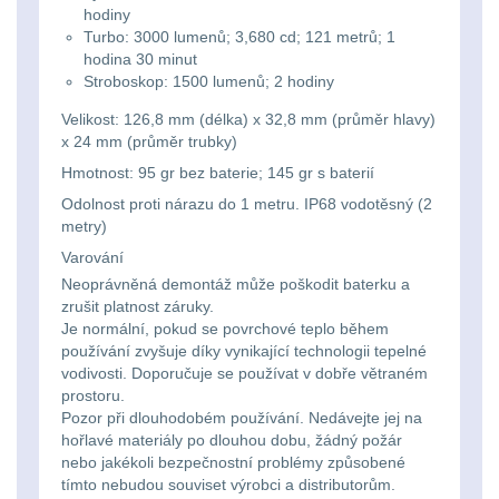
Svítilny
hodiny
Peněženky
Turbo: 3000 lumenů; 3,680 cd; 121 metrů; 1
pro
Svietidlá s magnetom
2
hodina 30 minut
21700
Stroboskop: 1500 lumenů; 2 hodiny
Doplňky
Svietidlá CRI≥90
1
baterie
Velikost: 126,8 mm (délka) x 32,8 mm (průměr hlavy)
k
x 24 mm (průměr trubky)
Laserové značkovače
9
batohům
Hmotnost: 95 gr bez baterie; 145 gr s baterií
Svítilny
Odolnost proti nárazu do 1 metru. IP68 vodotěsný (2
Držiaky a
pro
metry)
príslušenstvo
34
26650
Varování
Neoprávněná demontáž může poškodit baterku a
7
baterie
zrušit platnost záruky.
Je normální, pokud se povrchové teplo během
18650
1
používání zvyšuje díky vynikající technologii tepelné
Svítilny
vodivosti. Doporučuje se používat v dobře větraném
pro
prostoru.
14500 / AA / AAA
4
Pozor při dlouhodobém používání. Nedávejte jej na
CR123A
hořlavé materiály po dlouhou dobu, žádný požár
16340 a CR123
1
nebo jakékoli bezpečnostní problémy způsobené
nebo
tímto nebudou souviset výrobci a distributorům.