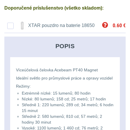
Ostatní
Univerzalní
střední
lm
Čelové svetlá - čelovky
3
Doporučené príslušenstvo (všetko skladom):
tašky
vzdálenost
Svítilny
Taktické svietidlá
10
0.60
€
XTAR pouzdro na baterie 18650
Přepravne
Monokuláry
pro
Lucerny a kempingové
tašky
AA/AAA/14500
lampy
1
Príslušenstvo
POPIS
na
Li-
pre
Potápačské svetlá
2
zbraně
Ion
optiku
baterie
Víceúčelová čelovka Acebeam PT40 Magnet
Kapesní svítilny
4
Hydratační
Ideální světlo pro průmyslové práce a opravy vozidel
vaky
Policejní svítilny
4
Svítilny
Režimy:
Extrémně nízké: 15 lumenů; 80 hodin
pro
Nízké: 80 lumenů; 158 cd; 25 metrů; 17 hodin
Vyhledávací svítilny
5
Pouzdra
Středně 1: 220 lumenů; 289 cd; 34 metrů; 6 hodin
18650
a
15 minut
Lovecké svítilny
1
baterie
Středně 2: 580 lumenů; 810 cd; 57 metrů; 2
Kapsy
hodiny 30 minut
Nabíjacie baterky
6
Vysokě: 1100 lumenů; 1 460 cd; 76 metrů; 2