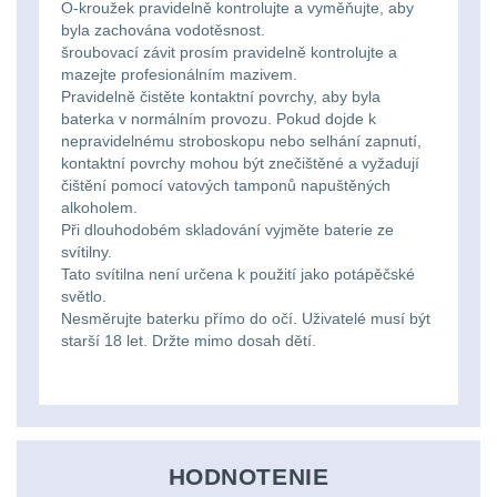
Li-
O-kroužek pravidelně kontrolujte a vyměňujte, aby
Nabíjačky
9
byla zachována vodotěsnost.
ion
šroubovací závit prosím pravidelně kontrolujte a
Náhradné diely
7
mazejte profesionálním mazivem.
16340
Pravidelně čistěte kontaktní povrchy, aby byla
baterie
baterka v normálním provozu. Pokud dojde k
BATOHY A TAŠKY
nepravidelnému stroboskopu nebo selhání zapnutí,
(1570)
kontaktní povrchy mohou být znečištěné a vyžadují
Čelové
čištění pomocí vatových tamponů napuštěných
alkoholem.
Turistické a expediční
38
svetlá
Při dlouhodobém skladování vyjměte baterie ze
svítilny.
-
Městské batohy
41
Tato svítilna není určena k použití jako potápěčské
čelovky
světlo.
Nesměrujte baterku přímo do očí. Uživatelé musí být
Batohy
217
starší 18 let. Držte mimo dosah dětí.
Taktické
Méně než 10 L
13
svietidlá
10 - 20 L
26
Lucerny
HODNOTENIE
20 - 30 L
104
a