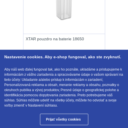
Na toaletní potřeby
3
značkovače
Na lékárničku
48
Držiaky
a
Na elektroniku
64
príslušenstvo
XTAR pouzdro na baterie 18650
Puzdrá na mapy
24
Na stehno
30
Nastavenie cookies. Aby e-shop fungoval, ako ste zvyknutí.
Nabíjačky
akumulátorů
Kúpiť
Na suchý zip
95
Aby náš web ďalej fungoval tak, ako ho poznáte, ukladáme a pristupujeme k
0.60
€
informáciám z vášho zariadenia a spracovávame údaje o vašom správaní na
s DPH
NA SKLADE
tieto účely: Ukladanie a/alebo prístup k informáciám v zariadení,
Náhradné
Na svítilny
2
Personalizovaná reklama a obsah, meranie reklamy a obsahu, poznatky o
okruhoch publika a vývoj produktov, Presné údaje o geografickej polohe a
diely
identifikácia pomocou dopytovania zariadenia. Preto potrebujeme váš
E-mail:
obchod@anod.sk
Cestovné púzdra
26
súhlas. Súhlas môžete udeliť na všetky účely, môžete ho odvolať a svoje
voľby zmeniť v Nastavení súhlasu.
Na zbraň
33
Prijať všetky cookies
Anod.sk © 2026
Na granáty
12