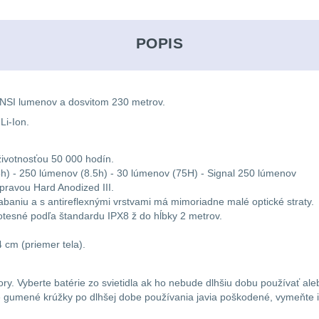
POPIS
ANSI lumenov a dosvitom 230 metrov.
Li-Ion.
ivotnosťou 50 000 hodín.
5h) - 250 lúmenov (8.5h) - 30 lúmenov (75H) - Signal 250 lúmenov
úpravou Hard Anodized III.
iabaniu a s antireflexnými vrstvami má mimoriadne malé optické straty.
otesné podľa štandardu IPX8 ž do hĺbky 2 metrov.
 cm (priemer tela).
ory. Vyberte batérie zo svietidla ak ho nebude dlhšiu dobu používať ale
nné gumené krúžky po dlhšej dobe používania javia poškodené, vymeňte i