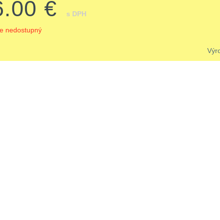
6.00 €
s DPH
je nedostupný
Výr