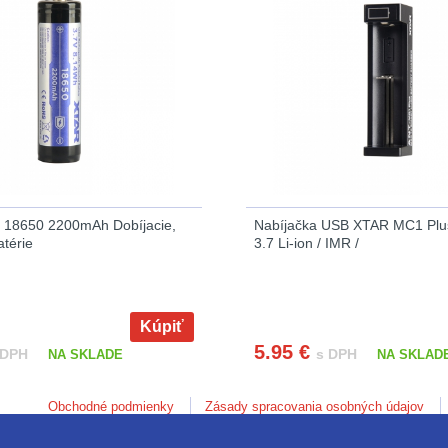
n 18650 2200mAh Dobíjacie,
Nabíjačka USB XTAR MC1 Plus
térie
3.7 Li-ion / IMR /
Kúpiť
5.95
€
 DPH
s DPH
NA SKLADE
NA SKLAD
Obchodné podmienky
Zásady spracovania osobných údajov