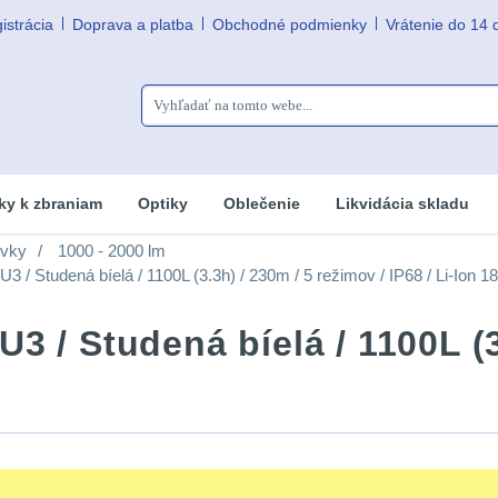
istrácia
Doprava a platba
Obchodné podmienky
Vrátenie do 14 
ky k zbraniam
Optiky
Oblečenie
Likvidácia skladu
ovky
1000 - 2000 lm
 / Studená bíelá / 1100L (3.3h) / 230m / 5 režimov / IP68 / Li-Ion 1
3 / Studená bíelá / 1100L (3