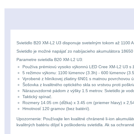
Svietidlo B20 XM-L2 U3 disponuje svetelným tokom až 1100 
Svietidlo je možné napájať zo nabíjacieho akumulátora 18650 
Parametre svietidla B20 XM-L2 U3:
Používa prémiovú vysoko výkonnú LED Cree XM-L2 U3 s ž
5 režimov výkonu: 1100 lúmenov (3.3h) - 600 lúmenov (3.
Vyrobené z hliníkovej zliatiny 6N01 s matnou povrchovou 
Šošovka z kvalitného optického skla so vrstvou proti poškr
Nárazuvzdorné pádom z výšky 1.5 metrov. Svietidlo je vod
Taktický spínač.
Rozmery 14.05 cm (dĺžka) x 3.45 cm (priemer hlavy) x 2,54
Hmotnosť 120 gramov (bez batérií).
Upozornenie: Používajte len kvalitné chránené li-ion akumulát
kvalitných batériu dôjsť k poškodeniu svietidla. Ak sa ochra