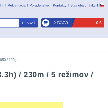
dní
Reklamácia
Poradenstvo
Kontakty
Stav objednávky
0 TOVAR
0 €
HĽADAŤ
8650 / 120gr
.3h) / 230m / 5 režimov /