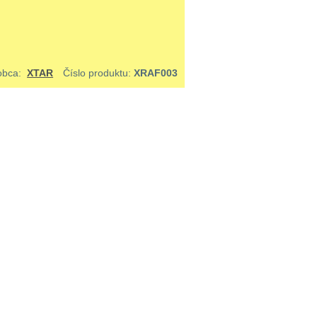
obca:
XTAR
Číslo produktu:
XRAF003