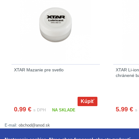
XTAR Mazanie pre svetlo
XTAR Li-io
chránené ba
Kúpiť
0.99
€
5.99
€
s DPH
s
NA SKLADE
E-mail:
obchod@anod.sk