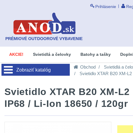
Prihlásenie
Reg
PRÉMIOVÉ OUTDOOROVÉ VYBAVENIE
AKCIE!
Svietidlá a čelovky
Batohy a tašky
Dopln
Obchod
Svietidlá a čel
Zobraziť katalóg
Svietidlo XTAR B20 XM-L2 U3
Svietidlo XTAR B20 XM-L2 U
IP68 / Li-Ion 18650 / 120gr