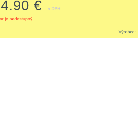
94.90 €
s DPH
ar je nedostupný
Výrobca