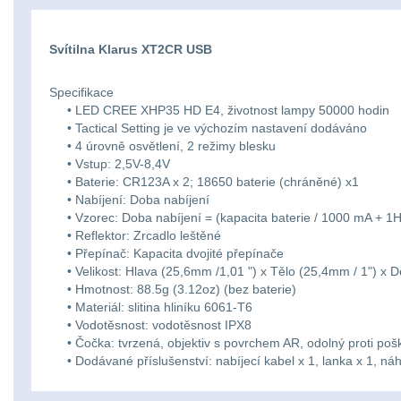
Svítilna Klarus XT2CR USB
Specifikace
• LED CREE XHP35 HD E4, životnost lampy 50000 hodin
• Tactical Setting je ve výchozím nastavení dodáváno
• 4 úrovně osvětlení, 2 režimy blesku
• Vstup: 2,5V-8,4V
• Baterie: CR123A x 2; 18650 baterie (chráněné) x1
• Nabíjení: Doba nabíjení
• Vzorec: Doba nabíjení = (kapacita baterie / 1000 mA + 1H
• Reflektor: Zrcadlo leštěné
• Přepínač: Kapacita dvojité přepínače
• Velikost: Hlava (25,6mm /1,01 ") x Tělo (25,4mm / 1") x D
• Hmotnost: 88.5g (3.12oz) (bez baterie)
• Materiál: slitina hliníku 6061-T6
• Vodotěsnost: vodotěsnost IPX8
• Čočka: tvrzená, objektiv s povrchem AR, odolný proti poš
• Dodávané příslušenství: nabíjecí kabel x 1, lanka x 1, náh