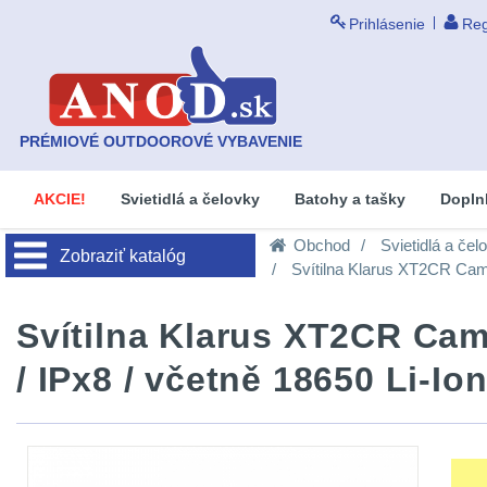
Prihlásenie
Reg
PRÉMIOVÉ OUTDOOROVÉ VYBAVENIE
AKCIE!
Svietidlá a čelovky
Batohy a tašky
Dopln
Obchod
Svietidlá a čel
Zobraziť katalóg
Svítilna Klarus XT2CR Camo 
Svítilna Klarus XT2CR Camo
/ IPx8 / včetně 18650 Li-Ion