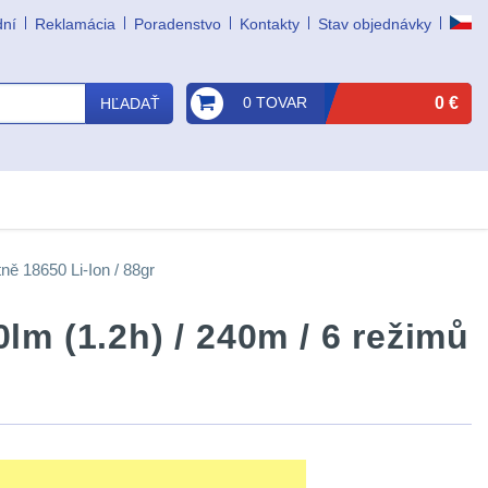
dní
Reklamácia
Poradenstvo
Kontakty
Stav objednávky
0 TOVAR
0 €
HĽADAŤ
ně 18650 Li-Ion / 88gr
lm (1.2h) / 240m / 6 režimů