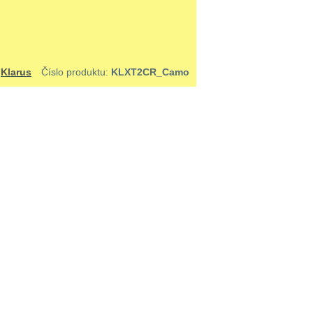
:
Klarus
Číslo produktu:
KLXT2CR_Camo