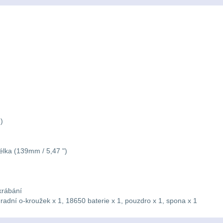
)
élka (139mm / 5,47 ")
krábání
radní o-kroužek x 1, 18650 baterie x 1, pouzdro x 1, spona x 1