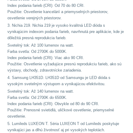
.40 .41
11
Index podania farieb (CRI): Od 70 do 80 CRI.
Použitie: Osvetlenie kancelárií a priemyselných priestorov,
.44 .45
12
osvetlenie verejných priestorov.
3. Nichia 219. Nichia 219 je vysoko kvalitná LED dióda s
vynikajúcim indexom podania farieb, navrhnutá pre aplikácie, kde je
.357 .38 (9mm)
12
dôležitá presná reprodukcia farieb.
Svetelný tok: Až 100 lumenov na watt.
1911
9
Farba svetla: Od 2700K do 5000K.
Index podania farieb (CRI): Viac ako 90 CRI.
AR10
6
Použitie: Osvetlenie vyžadujúce presnú reprodukciu farieb, ako sú
výstavy, obchody, zdravotnícke zariadenia.
Náradie a nástroje k
4. Samsung LH351D. LH351D od Samsungu je LED dióda s
zbraniam
33
vysokým svetelným výstupom a vynikajúcou efektivitou.
Svetelný tok: Až 140 lumenov na watt.
Farba svetla: Od 2700K do 6500K.
AR15
19
Index podania farieb (CRI): Obvykle od 80 do 90 CRI.
Použitie: Prenosné svietidlá, uličkové osvetlenie, priemyselné
AK47
9
osvetlenie.
5. Lumileds LUXEON T. Séria LUXEON T od Lumileds poskytuje
.22
7
vynikajúci jas a dlhú životnosť aj pri vysokých teplotách.