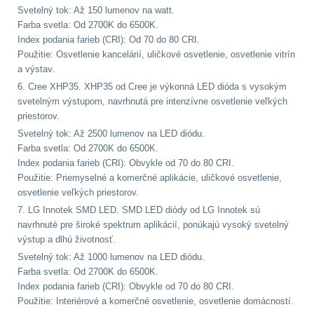
Svetelný tok: Až 150 lumenov na watt.
.223 (5.56mm)
8
Farba svetla: Od 2700K do 6500K.
Index podania farieb (CRI): Od 70 do 80 CRI.
.243 .260 (6.5mm)
7
Použitie: Osvetlenie kancelárií, uličkové osvetlenie, osvetlenie vitrín
a výstav.
6. Cree XHP35. XHP35 od Cree je výkonná LED dióda s vysokým
.270 .280 (7mm)
7
svetelným výstupom, navrhnutá pre intenzívne osvetlenie veľkých
priestorov.
.30 .308 (7.62mm)
Svetelný tok: Až 2500 lumenov na LED diódu.
11
Farba svetla: Od 2700K do 6500K.
Index podania farieb (CRI): Obvykle od 70 do 80 CRI.
12GA, 20GA
10
Použitie: Priemyselné a komerčné aplikácie, uličkové osvetlenie,
osvetlenie veľkých priestorov.
.40 .41
6
7. LG Innotek SMD LED. SMD LED diódy od LG Innotek sú
navrhnuté pre široké spektrum aplikácií, ponúkajú vysoký svetelný
výstup a dlhú životnosť.
.44 .45
6
Svetelný tok: Až 1000 lumenov na LED diódu.
Farba svetla: Od 2700K do 6500K.
.357 .38 (9mm)
7
Index podania farieb (CRI): Obvykle od 70 do 80 CRI.
Použitie: Interiérové a komerčné osvetlenie, osvetlenie domácností.
1911
6