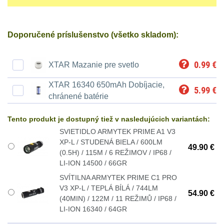
Ostatní
Univerzalní
střední
lm
Čelové svetlá - čelovky
3
tašky
vzdálenost
Svítilny
Doporučené príslušenstvo (všetko skladom):
Taktické svietidlá
10
Přepravne
Monokuláry
pro
Lucerny a kempingové
0.99
€
XTAR Mazanie pre svetlo
tašky
AA/AAA/14500
lampy
1
Príslušenstvo
na
XTAR 16340 650mAh Dobíjacie,
Li-
5.99
€
pre
chránené batérie
Potápačské svetlá
2
zbraně
Ion
optiku
Tento produkt je dostupný tiež v nasledujúcich variantách:
baterie
Kapesní svítilny
4
Hydratační
SVIETIDLO ARMYTEK PRIME A1 V3
XP-L / STUDENÁ BIELA / 600LM
vaky
Policejní svítilny
4
Svítilny
49.90 €
(0.5H) / 115M / 6 REŽIMOV / IP68 /
LI-ION 14500 / 66GR
pro
Vyhledávací svítilny
5
Pouzdra
SVÍTILNA ARMYTEK PRIME C1 PRO
18650
V3 XP-L / TEPLÁ BÍLÁ / 744LM
a
54.90 €
Lovecké svítilny
1
baterie
(40MIN) / 122M / 11 REŽIMŮ / IP68 /
Kapsy
LI-ION 16340 / 64GR
Nabíjacie baterky
6