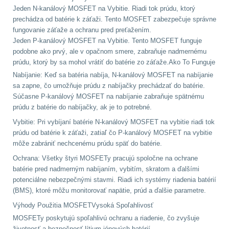
Jeden N-kanálový MOSFET na Vybitie.
Riadi tok prúdu, ktorý
prechádza od batérie k záťaži. Tento MOSFET zabezpečuje správne
LIKVIDÁCIA SKLADU
fungovanie záťaže a ochranu pred preťažením.
(78)
Jeden P-kanálový MOSFET na Vybitie.
Tento MOSFET funguje
podobne ako prvý, ale v opačnom smere, zabraňuje nadmernému
Horolezectvo
6
prúdu, ktorý by sa mohol vrátiť do batérie zo záťaže.Ako To Funguje
Nabíjanie: Keď sa batéria nabíja, N-kanálový MOSFET na nabíjanie
sa zapne, čo umožňuje prúdu z nabíjačky prechádzať do batérie.
Karabíny
1
Súčasne P-kanálový MOSFET na nabíjanie zabraňuje spätnému
prúdu z batérie do nabíjačky, ak je to potrebné.
Laná
2
Vybitie: Pri vybíjaní batérie N-kanálový MOSFET na vybitie riadi tok
prúdu od batérie k záťaži, zatiaľ čo P-kanálový MOSFET na vybitie
Magnézium
3
môže zabrániť nechcenému prúdu späť do batérie.
Ochrana: Všetky štyri MOSFETy pracujú spoločne na ochrane
Outdoorová obuv
1
batérie pred nadmerným nabíjaním, vybitím, skratom a ďalšími
potenciálne nebezpečnými stavmi. Riadi ich systémy riadenia batérií
Príslušenstvo
1
(BMS), ktoré môžu monitorovať napätie, prúd a ďalšie parametre.
Výhody Použitia MOSFETVysoká Spoľahlivosť
Oblečenie na turistiku
67
MOSFETy poskytujú spoľahlivú ochranu a riadenie, čo zvyšuje
životnosť a bezpečnosť lítium-iónových batérií.