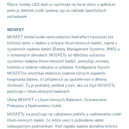
Rôzne modely LED diód sú navrhnuté na rôzne úlohy a aplikácie,
preto je dôležité zvoliť správny typ na základe špecifických
Velký oční reliéf
1
požiadaviek.
Na dlouhé vzdálenosti
13
MOSFET
MOSFET (metal-oxide-semiconductor field-effect transistor) hrá
Multi-range
32
kľúčovú úlohu v riadení a ochrane lítium-iónových batérií, najmä v
systémoch riadenia batérií (Battery Management Systems, BMS) a
Krátka a střední
v ochranných obvodoch. MOSFETy sú dôležitou súčasťou
systémov riadenia lítium-iónových batérií, poskytujú ochranu,
vzdálenost
16
kontrolu a riadenie nabíjania a vybíjania. Konfigurácia štyroch
MOSFETov umožňuje efektívne riadenie rôznych aspektov
Monokuláry
5
fungovania batérie, čo prispieva k jej spoľahlivosti a dlhovej
životnosti. Tu je podrobný prehľad o tom, ako sa štyri MOSFETy
Príslušenstvo pre
používajú v lítium-iónových batériách.
optiku
9
Úloha MOSFET v Lítium-Iónových Batériách.
Ochrana proti
Prebíjaniu a Nadmernému Vybití.
OBLEČENIE
(316)
MOSFETy sa používajú na zabránenie prebiťiu a nadmernému vybití
lítium-iónových batérií, čo môže viesť k poškodeniu alebo
nebezpečným podmienkam. Keď napätie batérie dosiahne kritickú
Nosičy a vesty
65