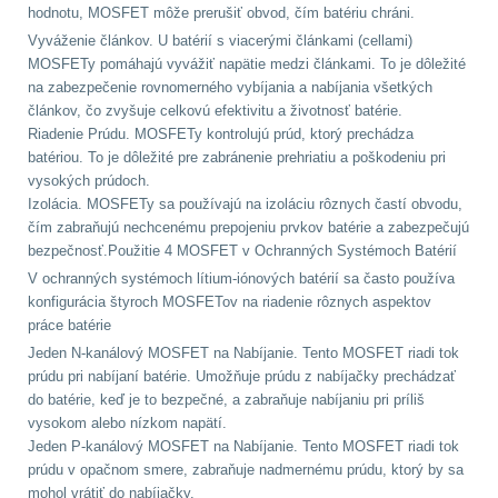
hodnotu, MOSFET môže prerušiť obvod, čím batériu chráni.
Vyváženie článkov. U batérií s viacerými článkami (cellami)
Prilby
4
MOSFETy pomáhajú vyvážiť napätie medzi článkami. To je dôležité
na zabezpečenie rovnomerného vybíjania a nabíjania všetkých
Šiltovky
29
článkov, čo zvyšuje celkovú efektivitu a životnosť batérie.
Riadenie Prúdu.
MOSFETy kontrolujú prúd, ktorý prechádza
Taktické opasky
45
batériou. To je dôležité pre zabránenie prehriatiu a poškodeniu pri
vysokých prúdoch.
Izolácia.
MOSFETy sa používajú na izoláciu rôznych častí obvodu,
Chrániče
10
čím zabraňujú nechcenému prepojeniu prvkov batérie a zabezpečujú
bezpečnosť.Použitie 4 MOSFET v Ochranných Systémoch Batérií
Ponča a pláštěnky
11
V ochranných systémoch lítium-iónových batérií sa často používa
konfigurácia štyroch MOSFETov na riadenie rôznych aspektov
Čepice, kukly, šátky
24
práce batérie
Jeden N-kanálový MOSFET na Nabíjanie.
Tento MOSFET riadi tok
Chrániče sluchu
7
prúdu pri nabíjaní batérie. Umožňuje prúdu z nabíjačky prechádzať
do batérie, keď je to bezpečné, a zabraňuje nabíjaniu pri príliš
vysokom alebo nízkom napätí.
Nášivky
74
Jeden P-kanálový MOSFET na Nabíjanie.
Tento MOSFET riadi tok
prúdu v opačnom smere, zabraňuje nadmernému prúdu, ktorý by sa
Ostatní
50
mohol vrátiť do nabíjačky.