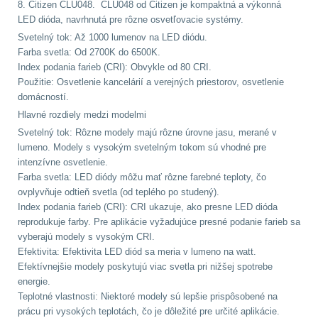
8. Citizen CLU048. CLU048 od Citizen je kompaktná a výkonná
LED dióda, navrhnutá pre rôzne osvetľovacie systémy.
AR10
4
Svetelný tok: Až 1000 lumenov na LED diódu.
Farba svetla: Od 2700K do 6500K.
Popruhy a poutka
40
Index podania farieb (CRI): Obvykle od 80 CRI.
Použitie: Osvetlenie kancelárií a verejných priestorov, osvetlenie
domácností.
OPTIKY
(145)
Hlavné rozdiely medzi modelmi
Svetelný tok: Rôzne modely majú rôzne úrovne jasu, merané v
Kolimátory
53
lumeno. Modely s vysokým svetelným tokom sú vhodné pre
intenzívne osvetlenie.
Zvětšovací moduly
5
Farba svetla: LED diódy môžu mať rôzne farebné teploty, čo
ovplyvňuje odtieň svetla (od teplého po studený).
Index podania farieb (CRI): CRI ukazuje, ako presne LED dióda
CQB
21
reprodukuje farby. Pre aplikácie vyžadujúce presné podanie farieb sa
vyberajú modely s vysokým CRI.
Na vzduchovku
15
Efektivita: Efektivita LED diód sa meria v lumeno na watt.
Efektívnejšie modely poskytujú viac svetla pri nižšej spotrebe
Na kuše
2
energie.
Teplotné vlastnosti: Niektoré modely sú lepšie prispôsobené na
prácu pri vysokých teplotách, čo je dôležité pre určité aplikácie.
Přesné střílení
22