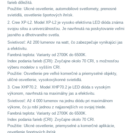
Zámky
1
farieb dôležitá.
Použitie: Ulicné osvetlenie, automobilové svetlomety, prenosné
svietidlá, osvetlenie športových ihrísk.
Nepromokavý potahy
2. Cree XP-L2. Model XP-L2 je vysoko efektívna LED dióda známa
a vaky
18
svojou silou a univerzálnosťou. Je navrhnutá na poskytovanie veľmi
jasného a dlhotrvaného svetla.
Adaptéry
33
Svietivosť: Až 200 lumenov na watt, čo zabezpečuje vynikajúci jas
a efektivitu.
Nože
164
Farebná teplota: Varianty od 2700K do 6500K.
Index podania farieb (CRI): Zvyčajne okolo 70 CRI, s možnosťou
Taktická pera
4
výberu modelov s vyšším CRI.
Použitie: Osvetlenie pre veľké komerčné a priemyselné objekty,
uličné osvetlenie, vysokovýkonné svietidlá.
Láhve
16
3. Cree XHP70.2. Model XHP70.2 je LED dióda s vysokým
výkonom, navrhnutá na maximálny jas a efektivitu.
Lékárničky
17
Svietivosť: Až 4 000 lumenov na jednu diódu pri maximálnom
výkone, čo ju robí jednou z najjasnejších vo svojej triede.
Na přežití
25
Farebná teplota: Varianty od 2700K do 6500K.
Index podania farieb (CRI): Zvyčajne okolo 70 CRI.
Ostatní
45
Použitie: Ulicné osvetlenie, priemyselné a komerčné aplikácie,
osvetlenie športových ihrísk.