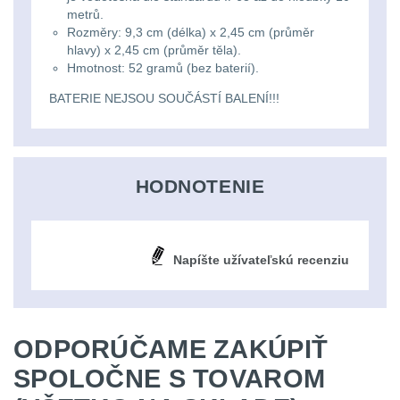
metrů.
kempingové
Rozměry: 9,3 cm (délka) x 2,45 cm (průměr
Nad 30 L
74
hlavy) x 2,45 cm (průměr těla).
lampy
Hmotnost: 52 gramů (bez baterií).
Batohy přes rameno
BATERIE NEJSOU SOUČÁSTÍ BALENÍ!!!
15
Potápačské
svetlá
Cestovní batohy a
tašky
6
HODNOTENIE
Kapesní
Dětské batohy
3
svítilny
Brašne a tašky
45
Napíšte užívateľskú recenziu
Policejní
svítilny
Ledvinky
60
Duffle bagy
25
ODPORÚČAME ZAKÚPIŤ
Vyhledávací
SPOLOČNE S TOVAROM
svítilny
Univerzalní tašky
60