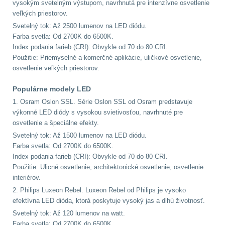
vysokým svetelným výstupom, navrhnutá pre intenzívne osvetlenie
veľkých priestorov.
AR15
12
Svetelný tok: Až 2500 lumenov na LED diódu.
Farba svetla: Od 2700K do 6500K.
AK47
10
Index podania farieb (CRI): Obvykle od 70 do 80 CRI.
Použitie: Priemyselné a komerčné aplikácie, uličkové osvetlenie,
osvetlenie veľkých priestorov.
.22
10
Populárne modely LED
.223 (5.56mm)
9
1. Osram Oslon SSL. Série Oslon SSL od Osram predstavuje
výkonné LED diódy s vysokou svietivosťou, navrhnuté pre
.243 .260 (6.5mm)
7
osvetlenie a špeciálne efekty.
Svetelný tok: Až 1500 lumenov na LED diódu.
.270 .280 (7mm)
8
Farba svetla: Od 2700K do 6500K.
Index podania farieb (CRI): Obvykle od 70 do 80 CRI.
Použitie: Ulicné osvetlenie, architektonické osvetlenie, osvetlenie
.30 .308 (7.62mm)
interiérov.
11
2. Philips Luxeon Rebel. Luxeon Rebel od Philips je vysoko
efektívna LED dióda, ktorá poskytuje vysoký jas a dlhú životnosť.
12GA, 20GA
14
Svetelný tok: Až 120 lumenov na watt.
Farba svetla: Od 2700K do 6500K.