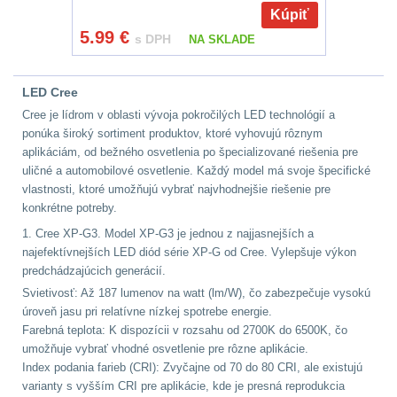
Kúpiť
5.99
€
Peněženky
14
s DPH
NA SKLADE
Doplňky k batohům
534
LED Cree
Cree je lídrom v oblasti vývoja pokročilých LED technológií a
Ramenní popruhy a
ponúka široký sortiment produktov, ktoré vyhovujú rôznym
vycpávky
10
aplikáciám, od bežného osvetlenia po špecializované riešenia pre
uličné a automobilové osvetlenie. Každý model má svoje špecifické
Karabiny a přezky
75
vlastnosti, ktoré umožňujú vybrať najvhodnejšie riešenie pre
konkrétne potreby.
Kroužky, šňůrky,
1. Cree XP-G3. Model XP-G3 je jednou z najjasnejších a
koncovky
25
najefektívnejších LED diód série XP-G od Cree. Vylepšuje výkon
predchádzajúcich generácií.
Svietivosť: Až 187 lumenov na watt (lm/W), čo zabezpečuje vysokú
Nášivky
105
úroveň jasu pri relatívne nízkej spotrebe energie.
Farebná teplota: K dispozícii v rozsahu od 2700K do 6500K, čo
Samonavíjecí
umožňuje vybrať vhodné osvetlenie pre rôzne aplikácie.
držáky
1
Index podania farieb (CRI): Zvyčajne od 70 do 80 CRI, ale existujú
varianty s vyšším CRI pre aplikácie, kde je presná reprodukcia