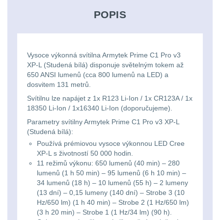
Svítilny
Peněženky
POPIS
pro
Svietidlá s magnetom
2
21700
Doplňky
Svietidlá CRI≥90
1
baterie
k
Vysoce výkonná svítilna Armytek Prime C1 Pro v3
XP-L (Studená bílá) disponuje světelným tokem až
Laserové značkovače
9
batohům
650 ANSI lumenů (cca 800 lumenů na LED) a
Svítilny
dosvitem 131 metrů.
Držiaky a
pro
Svítilnu lze napájet z 1x R123 Li-Ion / 1x CR123A / 1x
príslušenstvo
34
18350 Li-Ion / 1x16340 Li-Ion (doporučujeme).
26650
Parametry svítilny Armytek Prime C1 Pro v3 XP-L
7
baterie
(Studená bílá):
Používá prémiovou vysoce výkonnou LED Cree
18650
1
XP-L s životností 50 000 hodin.
Svítilny
11 režimů výkonu: 650 lumenů (40 min) – 280
pro
lumenů (1 h 50 min) – 95 lumenů (6 h 10 min) –
14500 / AA / AAA
4
34 lumenů (18 h) – 10 lumenů (55 h) – 2 lumeny
CR123A
(13 dní) – 0,15 lumeny (140 dní) – Strobe 3 (10
16340 a CR123
1
Hz/650 lm) (1 h 40 min) – Strobe 2 (1 Hz/650 lm)
nebo
(3 h 20 min) – Strobe 1 (1 Hz/34 lm) (90 h).