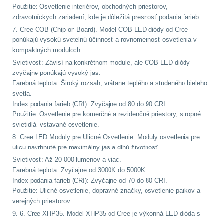
Předpažbí
55
Použitie: Osvetlenie interiérov, obchodných priestorov,
zdravotníckych zariadení, kde je dôležitá presnosť podania farieb.
Pažby
51
7. Cree COB (Chip-on-Board). Model COB LED diódy od Cree
ponúkajú vysokú svetelnú účinnosť a rovnomernosť osvetlenia v
Raily, lišty, krytky
66
kompaktných moduloch.
Svietivosť: Závisí na konkrétnom module, ale COB LED diódy
zvyčajne ponúkajú vysoký jas.
Přední taktické
Farebná teplota: Široký rozsah, vrátane teplého a studeného bieleho
rukojeti
50
svetla.
Index podania farieb (CRI): Zvyčajne od 80 do 90 CRI.
Mechanická mířidla
Použitie: Osvetlenie pre komerčné a rezidenčné priestory, stropné
30
svietidlá, vstavané osvetlenie.
8. Cree LED Moduly pre Ulicné Osvetlenie. Moduly osvetlenia pre
Pistolové rukojeti
20
ulicu navrhnuté pre maximálny jas a dlhú životnosť.
Svietivosť: Až 20 000 lumenov a viac.
Dvojnožky
39
Farebná teplota: Zvyčajne od 3000K do 5000K.
Index podania farieb (CRI): Zvyčajne od 70 do 80 CRI.
Použitie: Ulicné osvetlenie, dopravné značky, osvetlenie parkov a
Príslušenstvo
18
verejných priestorov.
9. 6. Cree XHP35. Model XHP35 od Cree je výkonná LED dióda s
Čistenie zbraní
39