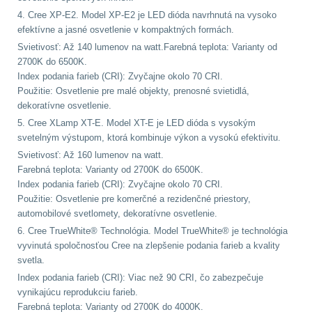
4. Cree XP-E2.
Model
XP-E2 je LED dióda navrhnutá na vysoko
DOPLNKY K
efektívne a jasné osvetlenie v kompaktných formách.
ZBRANIAM
(662)
Svietivosť: Až 140 lumenov na watt.Farebná teplota: Varianty od
2700K do 6500K.
Montáže na zbraň
556
Index podania farieb (CRI): Zvyčajne okolo 70 CRI.
Použitie: Osvetlenie pre malé objekty, prenosné svietidlá,
dekoratívne osvetlenie.
Montáže pro svítilny
5. Cree XLamp XT-E. Model XT-E je LED dióda s vysokým
18
svetelným výstupom, ktorá kombinuje výkon a vysokú efektivitu.
Svietivosť: Až 160 lumenov na watt.
Boční montáže
11
Farebná teplota: Varianty od 2700K do 6500K.
Index podania farieb (CRI): Zvyčajne okolo 70 CRI.
Adaptéry a risery
38
Použitie: Osvetlenie pre komerčné a rezidenčné priestory,
automobilové svetlomety, dekoratívne osvetlenie.
Montáže pro optiku
6. Cree TrueWhite® Technológia. Model TrueWhite® je technológia
180
vyvinutá spoločnosťou Cree na zlepšenie podania farieb a kvality
svetla.
Index podania farieb (CRI): Viac než 90 CRI, čo zabezpečuje
Montáže na hlaveň
3
vynikajúcu reprodukciu farieb.
Farebná teplota: Varianty od 2700K do 4000K.