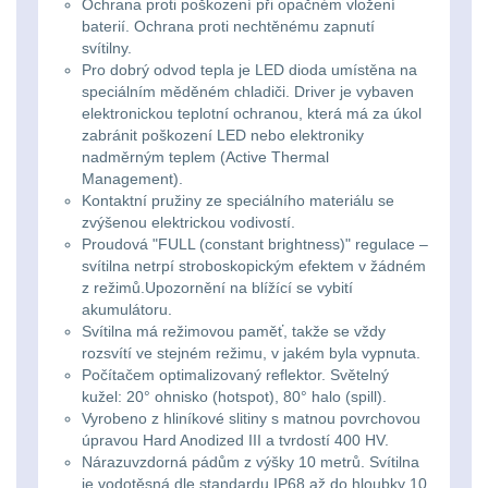
Ochrana proti poškození při opačném vložení
Li-
Nabíjačky
9
baterií. Ochrana proti nechtěnému zapnutí
ion
svítilny.
Náhradné diely
7
Pro dobrý odvod tepla je LED dioda umístěna na
16340
speciálním měděném chladiči. Driver je vybaven
elektronickou teplotní ochranou, která má za úkol
baterie
BATOHY A TAŠKY
zabránit poškození LED nebo elektroniky
(1567)
nadměrným teplem (Active Thermal
Čelové
Management).
Kontaktní pružiny ze speciálního materiálu se
Turistické a expediční
38
svetlá
zvýšenou elektrickou vodivostí.
Proudová "FULL (constant brightness)" regulace –
-
Městské batohy
41
svítilna netrpí stroboskopickým efektem v žádném
čelovky
z režimů.Upozornění na blížící se vybití
akumulátoru.
Batohy
216
Svítilna má režimovou paměť, takže se vždy
Taktické
rozsvítí ve stejném režimu, v jakém byla vypnuta.
Méně než 10 L
13
Počítačem optimalizovaný reflektor. Světelný
svietidlá
kužel: 20° ohnisko (hotspot), 80° halo (spill).
Vyrobeno z hliníkové slitiny s matnou povrchovou
10 - 20 L
26
úpravou Hard Anodized III a tvrdostí 400 HV.
Lucerny
Nárazuvzdorná pádům z výšky 10 metrů. Svítilna
20 - 30 L
103
a
je vodotěsná dle standardu IP68 až do hloubky 10