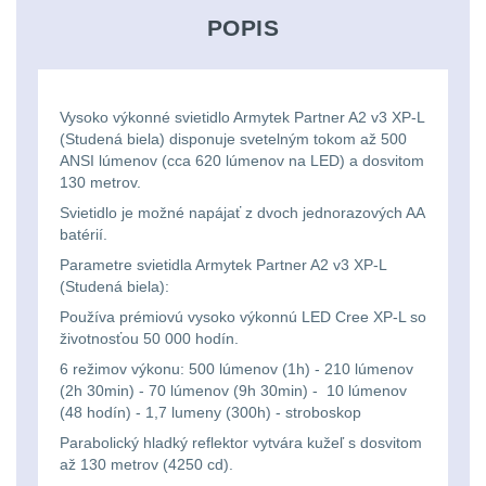
Svítilny
Peněženky
POPIS
pro
Svietidlá s magnetom
2
21700
Doplňky
Svietidlá CRI≥90
1
baterie
k
Vysoko výkonné svietidlo Armytek Partner A2 v3 XP-L
(Studená biela) disponuje svetelným tokom až 500
Laserové značkovače
9
batohům
ANSI lúmenov (cca 620 lúmenov na LED) a dosvitom
Svítilny
130 metrov.
Držiaky a
pro
Svietidlo je možné napájať z dvoch jednorazových AA
príslušenstvo
34
batérií.
26650
Parametre svietidla Armytek Partner A2 v3 XP-L
7
baterie
(Studená biela):
Používa prémiovú vysoko výkonnú LED Cree XP-L so
18650
1
životnosťou 50 000 hodín.
Svítilny
6 režimov výkonu: 500 lúmenov (1h) - 210 lúmenov
pro
14500 / AA / AAA
4
(2h 30min) - 70 lúmenov (9h 30min) - 10 lúmenov
(48 hodín) - 1,7 lumeny (300h) - stroboskop
CR123A
16340 a CR123
1
Parabolický hladký reflektor vytvára kužeľ s dosvitom
nebo
až 130 metrov (4250 cd).