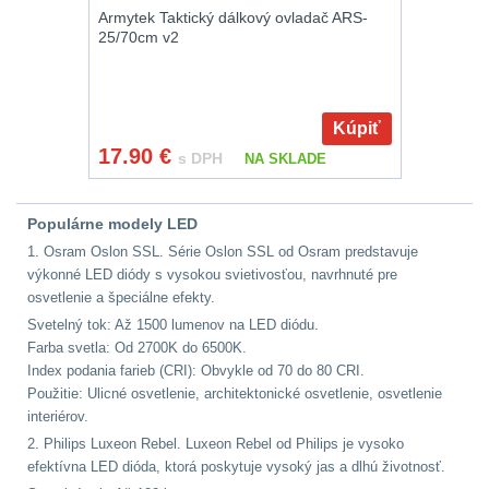
Zámky
1
Armytek Taktický dálkový ovladač ARS-
25/70cm v2
Nepromokavý potahy
a vaky
18
Kúpiť
Adaptéry
33
17.90
€
s DPH
NA SKLADE
Nože
164
Populárne modely LED
Taktická pera
5
1. Osram Oslon SSL. Série Oslon SSL od Osram predstavuje
výkonné LED diódy s vysokou svietivosťou, navrhnuté pre
osvetlenie a špeciálne efekty.
Láhve
16
Svetelný tok: Až 1500 lumenov na LED diódu.
Farba svetla: Od 2700K do 6500K.
Lékárničky
17
Index podania farieb (CRI): Obvykle od 70 do 80 CRI.
Použitie: Ulicné osvetlenie, architektonické osvetlenie, osvetlenie
Na přežití
25
interiérov.
2. Philips Luxeon Rebel. Luxeon Rebel od Philips je vysoko
Ostatní
45
efektívna LED dióda, ktorá poskytuje vysoký jas a dlhú životnosť.