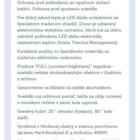
Li-
Ochrana proti poškodeniu pri opačnom vložení
Nabíjačky
9
batérií. Ochrana proti spusteniu svietidla.
ion
Pre dobrý odvod tepla je LED dióda umiestnená na
Náhradné diely
7
16340
špeciálnom medenom chladiči. Driver je vybavený
elektronickou teplotnou ochranou, ktorá má za úlohu
baterie
BATOHY A TAŠKY
zabrániť poškodeniu LED alebo elektroniky
nadmerným teplom (Active Thermal Management).
(1569)
Čelové
Kontaktné pružiny zo špeciálneho materiálu so
zvýšenou elektrickou vodivosťou.
Turistické a expediční
38
svetlá
Prúdová "FULL (constant brightness)" regulácia -
-
svietidlo netrpia stroboskopickým efektom v žiadnom
Městské batohy
41
z režimov.
čelovky
Upozornenie na blížiace sa vybitie akumulátora.
Batohy
217
Svietidlo má režimovú pamäť, takže sa vždy rozsvieti
Taktické
v rovnakom režime v akom bola vypnutá.
Méně než 10 L
13
svietidlá
Svetelný kužeľ: 20 ° ohnisko (hotspot), 80 ° halo
(spill).
10 - 20 L
26
Vyrobené z hliníkovej zliatiny s matnou povrchovou
Lucerny
úpravou Hard Anodized III a tvrdosťou 400HV.
20 - 30 L
104
a