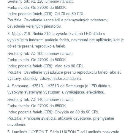
Svetelný tok: Až 120 lumenov na watt.
Farba svetla: Od 2700K do 6500K.
DOPLNKY K
Index podania farieb (CRI): Od 70 do 80 CRI.
ZBRANIAM
(663)
Použitie: Osvetlenie kancelárií a priemyselných priestorov,
osvetlenie verejných priestorov.
Montáže na zbraň
556
3. Nichia 219. Nichia 219 je vysoko kvalitná LED dióda s
vynikajúcim indexom podania farieb, navrhnutá pre aplikácie, kde je
dôležitá presná reprodukcia farieb.
Montáže pro svítilny
Svetelný tok: Až 100 lumenov na watt.
18
Farba svetla: Od 2700K do 5000K.
Index podania farieb (CRI): Viac ako 90 CRI.
Boční montáže
11
Použitie: Osvetlenie vyžadujúce presnú reprodukciu farieb, ako sú
výstavy, obchody, zdravotnícke zariadenia.
Adaptéry a risery
38
4. Samsung LH351D. LH351D od Samsungu je LED dióda s
vysokým svetelným výstupom a vynikajúcou efektivitou.
Montáže pro optiku
Svetelný tok: Až 140 lumenov na watt.
180
Farba svetla: Od 2700K do 6500K.
Index podania farieb (CRI): Obvykle od 80 do 90 CRI.
Použitie: Prenosné svietidlá, uličkové osvetlenie, priemyselné
Montáže na hlaveň
3
osvetlenie.
5. Lumileds LUXEON T. Séria LUXEON T od Lumileds poskytuje