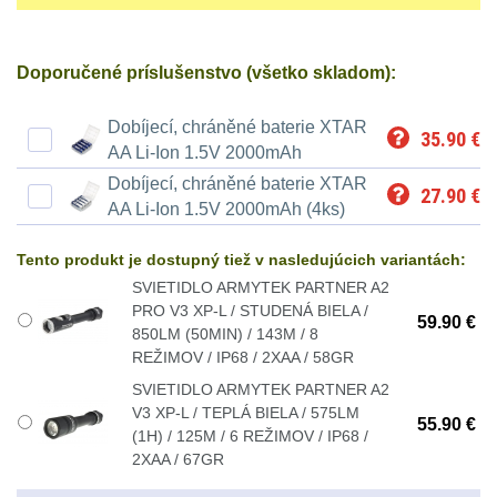
Ostatní
Univerzalní
střední
lm
Čelové svetlá - čelovky
3
tašky
vzdálenost
Doporučené príslušenstvo (všetko skladom):
Svítilny
Taktické svietidlá
10
Přepravne
Monokuláry
pro
Dobíjecí, chráněné baterie XTAR
Lucerny a kempingové
35.90
€
tašky
AA/AAA/14500
AA Li-Ion 1.5V 2000mAh
lampy
1
Príslušenstvo
Dobíjecí, chráněné baterie XTAR
na
Li-
27.90
€
pre
AA Li-Ion 1.5V 2000mAh (4ks)
Potápačské svetlá
2
zbraně
Ion
optiku
Tento produkt je dostupný tiež v nasledujúcich variantách:
baterie
Kapesní svítilny
4
Hydratační
SVIETIDLO ARMYTEK PARTNER A2
PRO V3 XP-L / STUDENÁ BIELA /
vaky
59.90 €
Policejní svítilny
4
Svítilny
850LM (50MIN) / 143M / 8
REŽIMOV / IP68 / 2XAA / 58GR
pro
Vyhledávací svítilny
5
Pouzdra
SVIETIDLO ARMYTEK PARTNER A2
18650
V3 XP-L / TEPLÁ BIELA / 575LM
a
55.90 €
Lovecké svítilny
1
(1H) / 125M / 6 REŽIMOV / IP68 /
baterie
Kapsy
2XAA / 67GR
Nabíjacie baterky
6