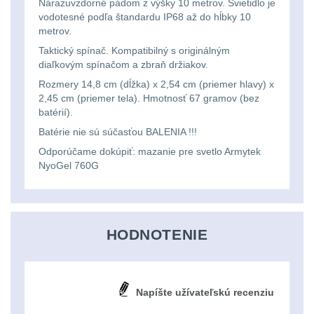
Nárazuvzdorné pádom z výšky 10 metrov. Svietidlo je
vodotesné podľa štandardu IP68 až do hĺbky 10
kempingové
Nad 30 L
74
metrov.
lampy
Taktický spínač. Kompatibilný s originálným
Batohy přes rameno
diaľkovým spínačom a zbraň držiakov.
15
Potápačské
Rozmery 14,8 cm (dĺžka) x 2,54 cm (priemer hlavy) x
2,45 cm (priemer tela). Hmotnosť 67 gramov (bez
svetlá
Cestovní batohy a
batérií).
tašky
6
Batérie nie sú súčasťou BALENIA !!!
Kapesní
Odporúčame dokúpiť: mazanie pre svetlo Armytek
Dětské batohy
3
NyoGel 760G
svítilny
Brašne a tašky
45
Policejní
svítilny
Ledvinky
60
HODNOTENIE
Duffle bagy
25
Vyhledávací
Napíšte užívateľskú recenziu
svítilny
Univerzalní tašky
60