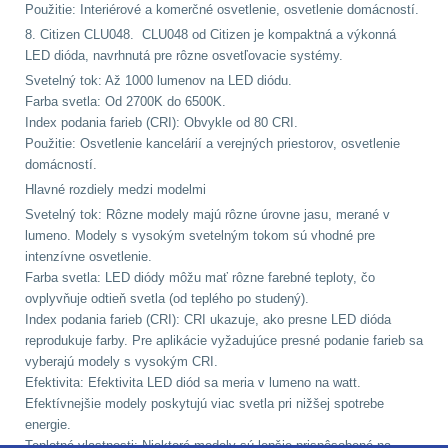
Použitie: Interiérové a komerčné osvetlenie, osvetlenie domácností.
8. Citizen CLU048. CLU048 od Citizen je kompaktná a výkonná
AR15
12
LED dióda, navrhnutá pre rôzne osvetľovacie systémy.
Svetelný tok: Až 1000 lumenov na LED diódu.
AK47
10
Farba svetla: Od 2700K do 6500K.
Index podania farieb (CRI): Obvykle od 80 CRI.
.22
10
Použitie: Osvetlenie kancelárií a verejných priestorov, osvetlenie
domácností.
Hlavné rozdiely medzi modelmi
.223 (5.56mm)
9
Svetelný tok: Rôzne modely majú rôzne úrovne jasu, merané v
lumeno. Modely s vysokým svetelným tokom sú vhodné pre
.243 .260 (6.5mm)
7
intenzívne osvetlenie.
Farba svetla: LED diódy môžu mať rôzne farebné teploty, čo
.270 .280 (7mm)
8
ovplyvňuje odtieň svetla (od teplého po studený).
Index podania farieb (CRI): CRI ukazuje, ako presne LED dióda
.30 .308 (7.62mm)
reprodukuje farby. Pre aplikácie vyžadujúce presné podanie farieb sa
11
vyberajú modely s vysokým CRI.
Efektivita: Efektivita LED diód sa meria v lumeno na watt.
Efektívnejšie modely poskytujú viac svetla pri nižšej spotrebe
12GA, 20GA
14
energie.
Teplotné vlastnosti: Niektoré modely sú lepšie prispôsobené na