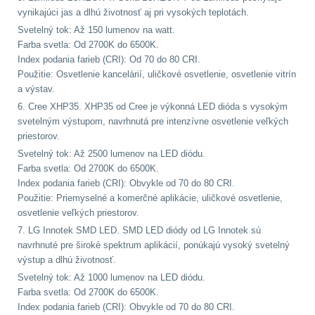
Předpažbí
55
vynikajúci jas a dlhú životnosť aj pri vysokých teplotách.
Svetelný tok: Až 150 lumenov na watt.
Pažby
51
Farba svetla: Od 2700K do 6500K.
Index podania farieb (CRI): Od 70 do 80 CRI.
Raily, lišty, krytky
66
Použitie: Osvetlenie kancelárií, uličkové osvetlenie, osvetlenie vitrín
a výstav.
Přední taktické
6. Cree XHP35. XHP35 od Cree je výkonná LED dióda s vysokým
svetelným výstupom, navrhnutá pre intenzívne osvetlenie veľkých
rukojeti
50
priestorov.
Svetelný tok: Až 2500 lumenov na LED diódu.
Mechanická mířidla
Farba svetla: Od 2700K do 6500K.
30
Index podania farieb (CRI): Obvykle od 70 do 80 CRI.
Použitie: Priemyselné a komerčné aplikácie, uličkové osvetlenie,
Pistolové rukojeti
20
osvetlenie veľkých priestorov.
7. LG Innotek SMD LED. SMD LED diódy od LG Innotek sú
Dvojnožky
39
navrhnuté pre široké spektrum aplikácií, ponúkajú vysoký svetelný
výstup a dlhú životnosť.
Príslušenstvo
18
Svetelný tok: Až 1000 lumenov na LED diódu.
Farba svetla: Od 2700K do 6500K.
Index podania farieb (CRI): Obvykle od 70 do 80 CRI.
Čistenie zbraní
39