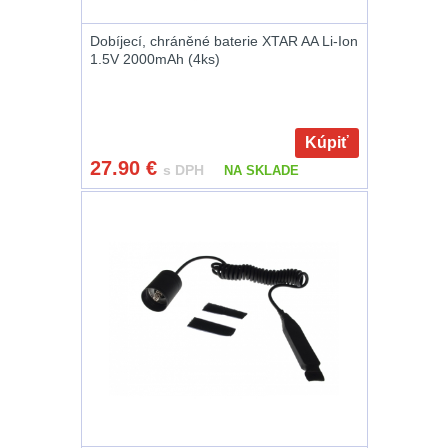
Peněženky
14
Dobíjecí, chráněné baterie XTAR AA Li-Ion
1.5V 2000mAh (4ks)
Doplňky k batohům
535
Ramenní popruhy a
Kúpiť
vycpávky
10
27.90
€
s DPH
NA SKLADE
Karabiny a přezky
75
Kroužky, šňůrky,
koncovky
25
Nášivky
105
Samonavíjecí
držáky
1