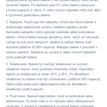
nebezpečnému zlyhaniu batérie. Príliš vysoké teploty môžu skrátiť
Předpažbí
55
životnosť batérie. Pri teplotách pod 0°C môže batéria vykazovať
zníženú kapacitu a výkon. K veľmi nízkym teplotám môže tiež dôjsť
Pažby
51
k fyzickému poškodeniu batérie.
2. Nabíjanie. Používajte iba nabíjačky určené pre lítiové batérie a
Raily, lišty, krytky
66
dodržiavajte odporúčania výrobcu ohľadom napätia a prúdu.
Nevhodná nabíjačka môže spôsobiť prehriatie alebo poškodenie
Přední taktické
batérie. Lítiové batérie nemajú pamäťový efekt, takže ich nemusíte
rukojeti
50
vybíjať na nulu pred nabíjaním. Ideálne je nabíjať batériu, keď
dosiahne približne 20-30% kapacity. Nabíjajte batérie v prostredí s
izbovou teplotou. Nabíjanie pri vysokých alebo nízkych teplotách
Mechanická mířidla
môže poškodiť batériu.
30
3. Skladovanie. Batérie by mali byť skladované na suchom,
chladnom mieste, mimo priameho slnečného svetla. Optimálna
Pistolové rukojeti
20
teplota na skladovanie je medzi 20°C a 25°C. Pri dlhodobom
skladovaní by batérie mali byť uchovávané s približne 50% kapacity.
Dvojnožky
39
Úplne vybitá alebo plne nabitá batéria môže pri dlhodobom
skladovaní stratiť kapacitu.
Príslušenstvo
18
4. Používanie: Nepoužívajte batérie, ktoré sú poškodené alebo
deformované. To môže viesť k ich zlyhaniu alebo nebezpečným
Čistenie zbraní
38
situáciám. V mnohých zariadeniach sú lítiové batérie vybavené