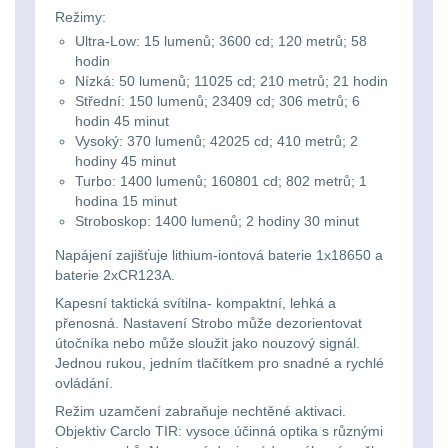
Svítilny
Režimy:
Peněženky
pro
Svietidlá s magnetom
2
Ultra-Low: 15 lumenů; 3600 cd; 120 metrů; 58
hodin
21700
Doplňky
Nízká: 50 lumenů; 11025 cd; 210 metrů; 21 hodin
Svietidlá CRI≥90
1
Střední: 150 lumenů; 23409 cd; 306 metrů; 6
baterie
k
hodin 45 minut
Laserové značkovače
9
batohům
Vysoký: 370 lumenů; 42025 cd; 410 metrů; 2
Svítilny
hodiny 45 minut
Turbo: 1400 lumenů; 160801 cd; 802 metrů; 1
Držiaky a
pro
hodina 15 minut
príslušenstvo
34
Stroboskop: 1400 lumenů; 2 hodiny 30 minut
26650
Napájení zajišťuje lithium-iontová baterie 1x18650 a
7
baterie
baterie 2xCR123A.
Kapesní taktická svítilna- kompaktní, lehká a
18650
1
Svítilny
přenosná. Nastavení Strobo může dezorientovat
útočníka nebo může sloužit jako nouzový signál.
pro
14500 / AA / AAA
4
Jednou rukou, jedním tlačítkem pro snadné a rychlé
ovládání.
CR123A
16340 a CR123
1
Režim uzamčení zabraňuje nechtěné aktivaci.
nebo
Objektiv Carclo TIR: vysoce účinná optika s různými