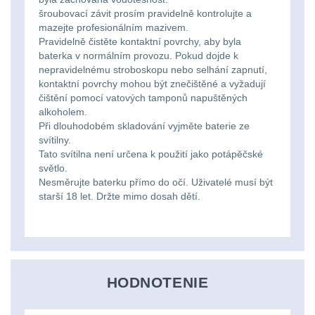
šroubovací závit prosím pravidelně kontrolujte a
kempingové
Nad 30 L
74
mazejte profesionálním mazivem.
Pravidelně čistěte kontaktní povrchy, aby byla
lampy
baterka v normálním provozu. Pokud dojde k
Batohy přes rameno
nepravidelnému stroboskopu nebo selhání zapnutí,
15
Potápačské
kontaktní povrchy mohou být znečištěné a vyžadují
čištění pomocí vatových tamponů napuštěných
svetlá
Cestovní batohy a
alkoholem.
Při dlouhodobém skladování vyjměte baterie ze
tašky
6
svítilny.
Kapesní
Tato svítilna není určena k použití jako potápěčské
Dětské batohy
3
svítilny
světlo.
Nesměrujte baterku přímo do očí. Uživatelé musí být
starší 18 let. Držte mimo dosah dětí.
Brašne a tašky
45
Policejní
svítilny
Ledvinky
60
Duffle bagy
25
Vyhledávací
HODNOTENIE
svítilny
Univerzalní tašky
60