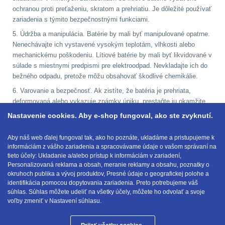
ochranou proti preťaženiu, skratom a prehriatiu. Je dôležité používať
zariadenia s týmito bezpečnostnými funkciami.
AR15
12
5. Údržba a manipulácia. Batérie by mali byť manipulované opatrne.
Nenechávajte ich vystavené vysokým teplotám, vlhkosti alebo
AK47
10
mechanickému poškodeniu. Lítiové batérie by mali byť likvidované v
súlade s miestnymi predpismi pre elektroodpad. Nevkladajte ich do
.22
10
bežného odpadu, pretože môžu obsahovať škodlivé chemikálie.
6. Varovanie a bezpečnosť. Ak zistíte, že batéria je prehriata,
.223 (5.56mm)
9
deformovaná alebo vykazuje známky úniku, prestaňte ju okamžite
používať a bezpečne ju zlikvidujte. Pravidelne kontrolujte batérie a
Nastavenie cookies. Aby e-shop fungoval, ako ste zvyknutí.
.243 .260 (6.5mm)
7
ich zariadenia na akékoľvek známky poškodenia alebo problémov.
Dodržiavaním týchto podmienok môžete zabezpečiť, že lítiové
Aby náš web ďalej fungoval tak, ako ho poznáte, ukladáme a pristupujeme k
.270 .280 (7mm)
8
informáciám z vášho zariadenia a spracovávame údaje o vašom správaní na
batérie budú fungovať efektívne a bezpečne po dlhú dobu.
tieto účely: Ukladanie a/alebo prístup k informáciám v zariadení,
Personalizovaná reklama a obsah, meranie reklamy a obsahu, poznatky o
.30 .308 (7.62mm)
okruhoch publika a vývoj produktov, Presné údaje o geografickej polohe a
11
identifikácia pomocou dopytovania zariadenia. Preto potrebujeme váš
E-mail:
obchod@anod.sk
súhlas. Súhlas môžete udeliť na všetky účely, môžete ho odvolať a svoje
voľby zmeniť v Nastavení súhlasu.
12GA, 20GA
14