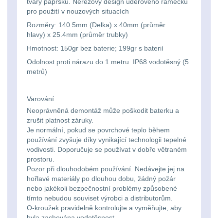
tvary paprsků. Nerezový design úderového rámečku
Li-
Nabíjačky
9
pro použití v nouzových situacích
ion
Rozměry: 140.5mm (Delka) x 40mm (průměr
Náhradné diely
7
hlavy) x 25.4mm (průměr trubky)
16340
Hmotnost: 150gr bez baterie; 199gr s baterií
baterie
BATOHY A TAŠKY
Odolnost proti nárazu do 1 metru. IP68 vodotěsný (5
(1565)
metrů)
Čelové
Turistické a expediční
38
svetlá
Varování
Neoprávněná demontáž může poškodit baterku a
-
Městské batohy
41
zrušit platnost záruky.
čelovky
Je normální, pokud se povrchové teplo během
používání zvyšuje díky vynikající technologii tepelné
Batohy
216
vodivosti. Doporučuje se používat v dobře větraném
Taktické
prostoru.
Méně než 10 L
13
Pozor při dlouhodobém používání. Nedávejte jej na
svietidlá
hořlavé materiály po dlouhou dobu, žádný požár
10 - 20 L
nebo jakékoli bezpečnostní problémy způsobené
26
Lucerny
tímto nebudou souviset výrobci a distributorům.
O-kroužek pravidelně kontrolujte a vyměňujte, aby
20 - 30 L
103
a
byla zachována vodotěsnost.