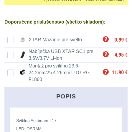
Ostatní
Univerzalní
střední
lm
Čelové svetlá - čelovky
3
tašky
vzdálenost
Svítilny
Taktické svietidlá
10
Doporučené príslušenstvo (všetko skladom):
Přepravne
Monokuláry
pro
Lucerny a kempingové
tašky
0.99
€
XTAR Mazanie pre svetlo
AA/AAA/14500
lampy
1
Príslušenstvo
na
Li-
Nabíječka USB XTAR SC1 pre
4.95
€
pre
Potápačské svetlá
2
3,6V/3,7V Li-ion
zbraně
Ion
optiku
Montáž pro svítilnu 23.6-
baterie
Kapesní svítilny
4
11.90
€
24.2mm/25.4-26mm UTG RG-
Hydratační
FL860
vaky
Policejní svítilny
4
Svítilny
POPIS
pro
Vyhledávací svítilny
5
Pouzdra
18650
a
Lovecké svítilny
1
baterie
Svítilna Acebeam L17
Kapsy
LED: OSRAM
Nabíjacie baterky
6