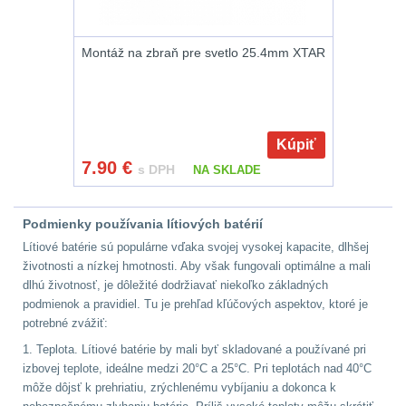
DOPLNKY K
ZBRANIAM
(661)
Montáž na zbraň pre svetlo 25.4mm XTAR
Montáže na zbraň
556
Montáže pro svítilny
Kúpiť
18
7.90
€
s DPH
NA SKLADE
Boční montáže
11
Podmienky používania lítiových batérií
Lítiové batérie sú populárne vďaka svojej vysokej kapacite, dlhšej
Adaptéry a risery
38
životnosti a nízkej hmotnosti. Aby však fungovali optimálne a mali
dlhú životnosť, je dôležité dodržiavať niekoľko základných
Montáže pro optiku
podmienok a pravidiel. Tu je prehľad kľúčových aspektov, ktoré je
180
potrebné zvážiť:
1. Teplota. Lítiové batérie by mali byť skladované a používané pri
Montáže na hlaveň
3
izbovej teplote, ideálne medzi 20°C a 25°C. Pri teplotách nad 40°C
môže dôjsť k prehriatiu, zrýchlenému vybíjaniu a dokonca k