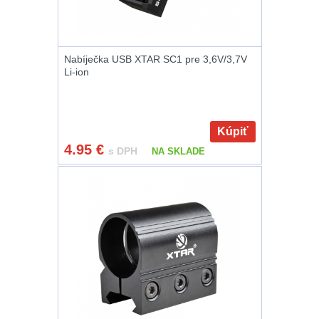
Zámky
1
Nepromokavý potahy
a vaky
18
Nabíječka USB XTAR SC1 pre 3,6V/3,7V
Li-ion
Adaptéry
33
Nože
164
Kúpiť
4.95
€
s DPH
NA SKLADE
Taktická pera
4
Láhve
16
Lékárničky
17
Na přežití
25
Ostatní
45