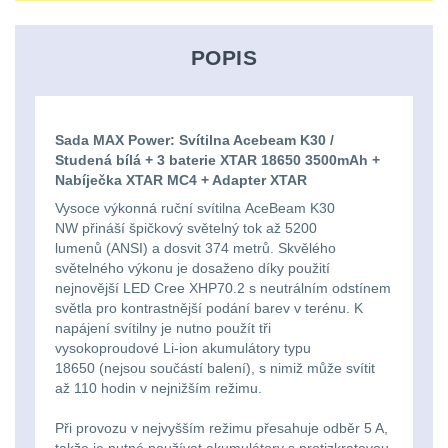
Ostatní
baterie
5
Univerzalní
střední
lm
tašky
vzdálenost
Čelové svetlá - čelovky
3
POPIS
Svítilny
Taktické svietidlá
10
Přepravne
Monokuláry
pro
tašky
AA/AAA/14500
Sada MAX Power: Svítilna Acebeam K30 /
Lucerny a kempingové
Príslušenstvo
Studená bílá + 3 baterie XTAR 18650 3500mAh +
na
lampy
1
Li-
Nabíječka XTAR MC4 + Adapter XTAR
pre
zbraně
Ion
Vysoce výkonná ruční svítilna AceBeam K30
Potápačské svetlá
2
optiku
NW přináší špičkový světelný tok až 5200
baterie
lumenů (ANSI) a dosvit 374 metrů. Skvělého
Hydratační
Kapesní svítilny
4
světelného výkonu je dosaženo díky použití
nejnovější LED Cree XHP70.2 s neutrálním odstínem
vaky
Svítilny
světla pro kontrastnější podání barev v terénu. K
Policejní svítilny
4
pro
napájení svítilny je nutno použít tři
Pouzdra
vysokoproudové Li-ion akumulátory typu
18650
Vyhledávací svítilny
5
18650 (nejsou součástí balení), s nimiž může svítit
a
až 110 hodin v nejnižším režimu.
baterie
Kapsy
Lovecké svítilny
1
Při provozu v nejvyšším režimu přesahuje odběr 5 A,
takže je nutné používat akumulátory s protizkratovou