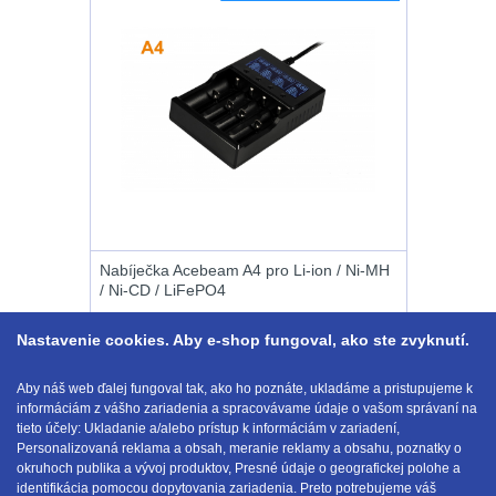
značkovače
Na toaletní potřeby
3
Držiaky
Na lékárničku
48
a
Na elektroniku
64
príslušenstvo
Puzdrá na mapy
24
Nabíjačky
Na stehno
30
akumulátorů
Nabíječka Acebeam A4 pro Li-ion / Ni-MH
/ Ni-CD / LiFePO4
Na suchý zip
95
Náhradné
Nastavenie cookies. Aby e-shop fungoval, ako ste zvyknutí.
Na svítilny
2
diely
29.90 €
-7%
Kúpiť
Aby náš web ďalej fungoval tak, ako ho poznáte, ukladáme a pristupujeme k
Cestovné púzdra
26
27.95
€
informáciám z vášho zariadenia a spracovávame údaje o vašom správaní na
s DPH
NA SKLADE
tieto účely: Ukladanie a/alebo prístup k informáciám v zariadení,
Personalizovaná reklama a obsah, meranie reklamy a obsahu, poznatky o
Na zbraň
33
okruhoch publika a vývoj produktov, Presné údaje o geografickej polohe a
identifikácia pomocou dopytovania zariadenia. Preto potrebujeme váš
E-mail:
obchod@anod.sk