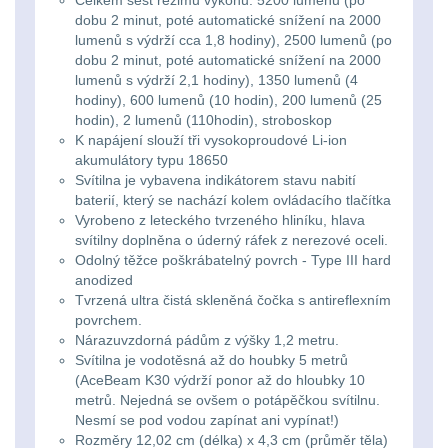
Li-
dobu 2 minut, poté automatické snížení na 2000
Nabíjačky
9
ion
lumenů s výdrží cca 1,8 hodiny), 2500 lumenů (po
dobu 2 minut, poté automatické snížení na 2000
16340
lumenů s výdrží 2,1 hodiny), 1350 lumenů (4
Náhradné diely
7
hodiny), 600 lumenů (10 hodin), 200 lumenů (25
baterie
hodin), 2 lumenů (110hodin), stroboskop
BATOHY A TAŠKY
K napájení slouží tři vysokoproudové Li-ion
akumulátory typu 18650
Čelové
(1568)
Svítilna je vybavena indikátorem stavu nabití
svetlá
baterií, který se nachází kolem ovládacího tlačítka
Turistické a expediční
38
Vyrobeno z leteckého tvrzeného hliníku, hlava
-
svítilny doplněna o úderný ráfek z nerezové oceli.
Odolný těžce poškrábatelný povrch - Type III hard
čelovky
Městské batohy
41
anodized
Tvrzená ultra čistá skleněná čočka s antireflexním
Batohy
216
Taktické
povrchem.
Nárazuvzdorná pádům z výšky 1,2 metru.
svietidlá
Svítilna je vodotěsná až do houbky 5 metrů
Méně než 10 L
13
(AceBeam K30 výdrží ponor až do hloubky 10
metrů. Nejedná se ovšem o potápěčkou svítilnu.
Lucerny
10 - 20 L
26
Nesmí se pod vodou zapínat ani vypínat!)
Rozměry 12,02 cm (délka) x 4,3 cm (průměr těla)
a