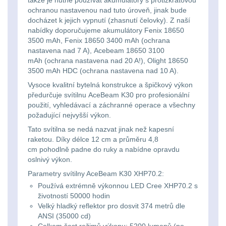
Svítilny
Nabíjacie baterky
6
Peněženky
ochranou nastavenou nad tuto úroveň, jinak bude
pro
docházet k jejich vypnutí (zhasnutí čelovky). Z naší
nabídky doporučujeme akumulátory Fenix 18650
Svietidlá s magnetom
2
21700
Doplňky
3500 mAh, Fenix 18650 3400 mAh (ochrana
nastavena nad 7 A), Acebeam 18650 3100
baterie
k
Svietidlá CRI≥90
1
mAh (ochrana nastavena nad 20 A!), Olight 18650
3500 mAh HDC (ochrana nastavena nad 10 A).
batohům
Svítilny
Laserové značkovače
9
Vysoce kvalitní bytelná konstrukce a špičkový výkon
předurčuje svítilnu AceBeam K30 pro profesionální
pro
použití, vyhledávací a záchranné operace a všechny
Držiaky a
26650
požadující nejvyšší výkon.
príslušenstvo
34
Tato svítilna se nedá nazvat jinak než kapesní
baterie
raketou. Díky délce 12 cm a průměru 4,8
7
cm pohodlně padne do ruky a nabídne opravdu
oslnivý výkon.
Svítilny
18650
1
Parametry svítilny AceBeam K30 XHP70.2:
pro
Používá extrémně výkonnou LED Cree XHP70.2 s
14500 / AA / AAA
4
CR123A
životností 50000 hodin
Velký hladký reflektor pro dosvit 374 metrů dle
nebo
ANSI (35000 cd)
16340 a CR123
1
Celkem šest režimů výkonu: 5200 lumenů (po