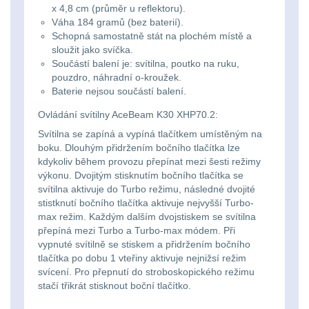
x 4,8 cm (průměr u reflektoru).
20 - 30 L
103
kempingové
Váha 184 gramů (bez baterií).
Schopná samostatně stát na plochém místě a
lampy
Nad 30 L
74
sloužit jako svíčka.
Součástí balení je: svítilna, poutko na ruku,
Batohy přes rameno
pouzdro, náhradní o-kroužek.
Potápačské
Baterie nejsou součástí balení.
15
svetlá
Ovládání svítilny AceBeam K30 XHP70.2:
Cestovní batohy a
Svítilna se zapíná a vypíná tlačítkem umístěným na
Kapesní
tašky
6
boku. Dlouhým přidržením bočního tlačítka lze
kdykoliv během provozu přepínat mezi šesti režimy
svítilny
výkonu. Dvojitým stisknutím bočního tlačítka se
Dětské batohy
3
svítilna aktivuje do Turbo režimu, následné dvojité
stistknutí bočního tlačítka aktivuje nejvyšší Turbo-
Policejní
Brašne a tašky
45
max režim. Každým dalším dvojstiskem se svítilna
svítilny
přepíná mezi Turbo a Turbo-max módem. Při
vypnuté svítilně se stiskem a přidržením bočního
Ledvinky
60
tlačítka po dobu 1 vteřiny aktivuje nejnižsí režim
Vyhledávací
svícení. Pro přepnutí do stroboskopického režimu
Duffle bagy
25
stačí třikrát stisknout boční tlačítko.
svítilny