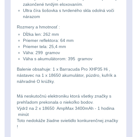
Li-
Nabíjačky
9
zakončené tvrdým eloxovaním.
Ultra číra šošovka s tvrdeného skla odolná voči
ion
nárazom
Náhradné diely
7
16340
Rozmery a hmotnosť :
baterie
BATOHY A TAŠKY
Dĺžka len: 262 mm
Priemer reflektora: 64 mm
(1569)
Priemer tela: 25,4 mm
Čelové
Váha: 299 gramov
Turistické a expediční
38
Váha s akumulátorom: 395 gramov
svetlá
Balenie obsahuje: 1 x Barracuda Pro XHP35 Hi ,
-
Městské batohy
41
nástavec na 1 x 18650 akumulátor, púzdro, kufrík a
čelovky
náhradné O krúžky.
Batohy
217
Má neskutočnú elektroniku ktorá všetky značky s
Taktické
prehľadom prekonala o niekoľko bodov.
Méně než 10 L
13
svietidlá
Výdrž na 2 x 18650 AmpMax 3400mAh - 1 hodina
minút
10 - 20 L
26
Toto nedokáže žiadne svietidlo konkurenčnej značky
Lucerny
!
20 - 30 L
104
a