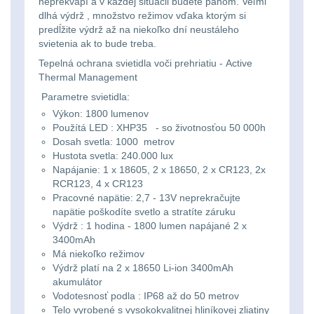
neprekvapí a v každej situácii budete pánom. Veľmi
Svítilny
Peněženky
dlhá výdrž , množstvo režimov vďaka ktorým si
pro
Svietidlá s magnetom
2
predĺžite výdrž až na niekoľko dní neustáleho
svietenia ak to bude treba.
21700
Doplňky
Svietidlá CRI≥90
1
Tepelná ochrana svietidla voči prehriatiu - Active
baterie
k
Thermal Management
Parametre svietidla:
Laserové značkovače
9
batohům
Svítilny
Výkon: 1800 lumenov
Použítá LED : XHP35 - so životnosťou 50 000h
Držiaky a
pro
Dosah svetla: 1000 metrov
príslušenstvo
34
Hustota svetla: 240.000 lux
26650
Napájanie: 1 x 18605, 2 x 18650, 2 x CR123, 2x
7
baterie
RCR123, 4 x CR123
Pracovné napätie: 2,7 - 13V neprekračujte
napätie poškodíte svetlo a stratíte záruku
18650
1
Svítilny
Výdrž : 1 hodina - 1800 lumen napájané 2 x
3400mAh
pro
14500 / AA / AAA
4
Má niekoľko režimov
Výdrž platí na 2 x 18650 Li-ion 3400mAh
CR123A
akumulátor
16340 a CR123
1
nebo
Vodotesnosť podla : IP68 až do 50 metrov
Telo vyrobené s vysokokvalitnej hliníkovej zliatiny