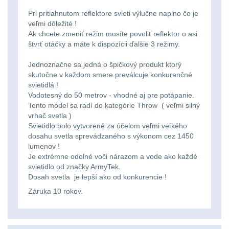
Pri pritiahnutom reflektore svieti výlučne naplno čo je
kempingové
Nad 30 L
74
veľmi dôležité !
lampy
Ak chcete zmeniť režim musíte povoliť reflektor o asi
štvrť otáčky a máte k dispozícii ďalšie 3 režimy.
Batohy přes rameno
15
Potápačské
Jednoznačne sa jedná o špičkový produkt ktorý
skutočne v každom smere preválcuje konkurenčné
svetlá
Cestovní batohy a
svietidlá !
tašky
6
Vodotesný do 50 metrov - vhodné aj pre potápanie.
Kapesní
Tento model sa radí do kategórie Throw ( veľmi silný
vrhač svetla )
Dětské batohy
3
svítilny
Svietidlo bolo vytvorené za účelom veľmi veľkého
dosahu svetla sprevádzaného s výkonom cez 1450
Brašne a tašky
45
lumenov !
Policejní
Je extrémne odolné voči nárazom a vode ako každé
svietidlo od značky ArmyTek.
svítilny
Ledvinky
60
Dosah svetla je lepší ako od konkurencie !
Záruka 10 rokov.
Duffle bagy
25
Vyhledávací
svítilny
Univerzalní tašky
60