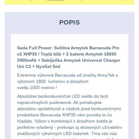
Ostatní
Univerzalní
střední
lm
Čelové svetlá - čelovky
3
tašky
vzdálenost
POPIS
Svítilny
Taktické svietidlá
10
Přepravne
Monokuláry
pro
Lucerny a kempingové
tašky
AA/AAA/14500
lampy
1
Príslušenstvo
Sada Full Power: Svítilna Armytek Barracuda Pro
na
Li-
v2 XHP35 / Teplá bílá + 2 baterie Armytek 18650
pre
3400mAh + Nabíječka Armytek Universal Charger
Potápačské svetlá
2
zbraně
Ion
Uni C2 + NyoGel 5ml
optiku
baterie
Extrémne výkonná Barracuda od značky ArmyTek s
Kapesní svítilny
4
Hydratační
výkonom 1800 lumenov a dosahom
svetla 1000 metrov !
vaky
Policejní svítilny
4
Svítilny
Absolútne bezkonkurenčné LED svetlo do tých
pro
najnáročnejších podmienok. Ak potrebujete
Vyhledávací svítilny
5
Pouzdra
absolútnu spolahlivosť a náskok pred konkurenčnými
18650
produktami Barracuda XHP35 vám ponúka to čo
a
hľadáte. Výkon v kombinácii s dosahom svetla je
Lovecké svítilny
1
baterie
perfekne vyladený - prekvapí aj skúsených užívatelov
Kapsy
značkových výkonných LED bateriek. Tma vás viac
Nabíjacie baterky
6